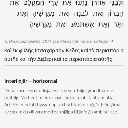
וְלִבְנֵי אַהֲרֹן נָתְנוּ אֶת עָרֵי הַמִּקְלָט אֶת
חֶבְרוֹן וְאֶת לִבְנָה וְאֶת מִגְרָשֶׁיהָ וְאֶת
יַתִּר וְאֶת אֶשְׁתְּמֹעַ וְאֶת מִגְרָשֶׁיהָ
Grekiska Septuaginta (LXX), Läsriktning från vänster till höger
καὶ ἐκ φυλῆς Ισσαχαρ τὴν Κεδες καὶ τὰ περισπόρια
αὐτῆς καὶ τὴν Δεβερι καὶ τὰ περισπόρια αὐτῆς
Interlinjär — horisontal
Nedan finns en interlinjär version som följer grundtextens
ordföljd. Verben har en orange färg och substantiv är blåa.
Arbetet med att bygga upp text och lexikon pågår. Hör gärna
av dig om du vill vara med och hjälpa till (info@karnbibeln.se).