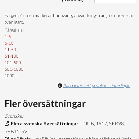
Färgen på orden markerar hur ovanlig användningen är, ju rödare desto
ovanligare.
Färgskala:
1-5
6-10
11-50
51-100
101-500
501-1000
1000+
Rapportera ett problem – interlinjär
Fler översättningar
Svenska:
Flera svenska översättningar
– NUB, 1917, SFB98,
SFB15, SVL
nuBibeln
– av Biblica, Internationella bibelsällskapet (står