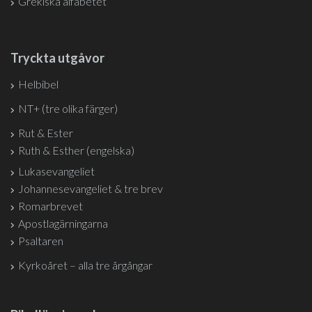
Grekiska alfabetet
Tryckta utgåvor
Helbibel
NT+ (tre olika färger)
Rut & Ester
Ruth & Esther (engelska)
Lukasevangeliet
Johannesevangeliet & tre brev
Romarbrevet
Apostlagärningarna
Psaltaren
Kyrkoåret – alla tre årgångar