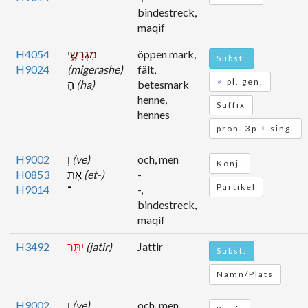
bindestreck,
maqif
H4054
מִגְרָשֶׁ֑י
öppen mark,
Subst.
H9024
(migerashe)
fält,
♂
pl. gen.
הָ
(ha)
betesmark
henne,
Suffix
hennes
pron. 3p
♀
sing.
H9002
וְ
(ve)
och, men
Konj.
H0853
אֶת
(et-)
-
Partikel
H9014
־
-,
bindestreck,
maqif
H3492
יַתִּ֥ר
(jatir)
Jattir
Subst.
Namn/Plats
H9002
וְ
(ve)
och, men