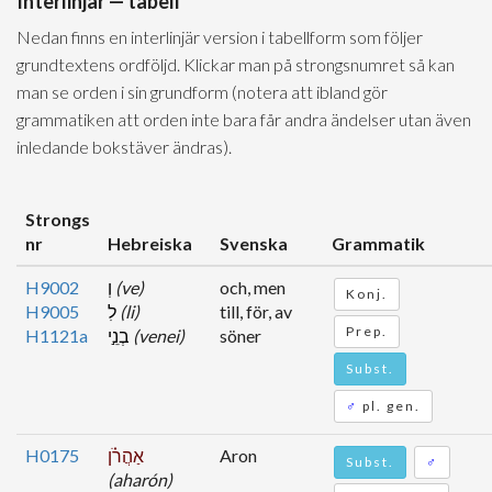
Interlinjär — tabell
Nedan finns en interlinjär version i tabellform som följer
grundtextens ordföljd. Klickar man på strongsnumret så kan
man se orden i sin grundform (notera att ibland gör
grammatiken att orden inte bara får andra ändelser utan även
inledande bokstäver ändras).
Strongs
nr
Hebreiska
Svenska
Grammatik
H9002
וְ
(ve)
och, men
Konj.
H9005
לִ
(li)
till, för, av
Prep.
H1121a
בְנֵ֣י
(venei)
söner
Subst.
♂
pl. gen.
H0175
אַהֲרֹ֗ן
Aron
Subst.
♂
(aharón)