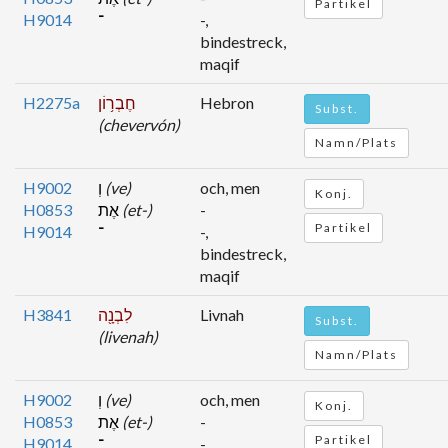
Partikel
H9014
־
-,
bindestreck,
maqif
H2275a
חֶבְר֥וֹן
Hebron
Subst.
(chevervón)
Namn/Plats
H9002
וְ
(ve)
och, men
Konj.
H0853
אֶת
(et-)
-
Partikel
H9014
־
-,
bindestreck,
maqif
H3841
לִבְנָ֖ה
Livnah
Subst.
(livenah)
Namn/Plats
H9002
וְ
(ve)
och, men
Konj.
H0853
אֶת
(et-)
-
Partikel
H9014
־
-,