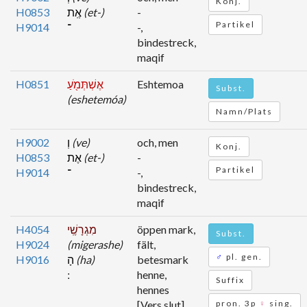
Konj.
H0853
אֶֽת
(et-)
-
Partikel
H9014
־
-,
bindestreck,
maqif
H0851
אֶשְׁתְּמֹ֖עַ
Eshtemoa
Subst.
(eshetemóa)
Namn/Plats
H9002
וְ
(ve)
och, men
Konj.
H0853
אֶת
(et-)
-
Partikel
H9014
־
-,
bindestreck,
maqif
H4054
מִגְרָשֶֽׁי
öppen mark,
Subst.
H9024
(migerashe)
fält,
♂
pl. gen.
H9016
הָ
(ha)
betesmark
henne,
Suffix
hennes
[Vers slut]
pron. 3p
♀
sing.