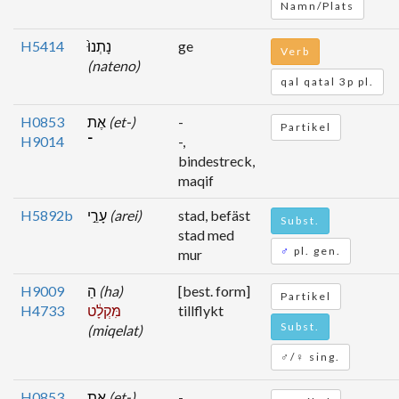
Namn/Plats
H5414
נָתְנוּ֙
ge
Verb
(nateno)
qal qatal 3p pl.
H0853
אֶת
(et-)
-
Partikel
H9014
־
-,
bindestreck,
maqif
H5892b
עָרֵ֣י
(arei)
stad, befäst
Subst.
stad med
♂
pl. gen.
mur
H9009
הַ
(ha)
[best. form]
Partikel
H4733
מִּקְלָ֔ט
tillflykt
Subst.
(miqelat)
♂/♀ sing.
H0853
אֶת
(et-)
-