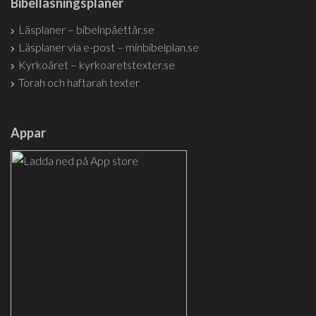
Bibelläsningsplaner
Läsplaner – bibelnpåettår.se
Läsplaner via e-post – minbibelplan.se
Kyrkoåret – kyrkoaretstexter.se
Torah och haftarah texter
Appar