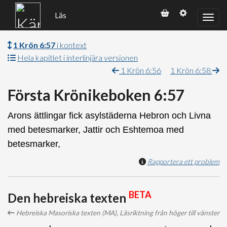
Läs
1 Krön 6:57
i kontext
Hela kapitlet i interlinjära versionen
1 Krön 6:56
1 Krön 6:58
Första Krönikeboken 6:57
Arons ättlingar fick asylstäderna Hebron och Livna
med betesmarker, Jattir och Eshtemoa med
betesmarker,
Rapportera ett problem
BETA
Den hebreiska texten
Hebreiska Masoriska texten (MA), Läsriktning från höger till vänster