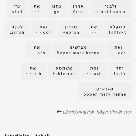
וְלִבְנֵי
אַהֲרֹן
נָתְנוּ
אֶת
עָרֵי
stad
- -
ge
Aron
och till söner
הַמִּקְלָט
אֶת
חֶבְרוֹן
וְאֶת
לִבְנָה
Livnah
och - -
Hebron
- -
tillflykt
וְאֶת
מִגְרָשֶׁיהָ
וְאֶת
och - -
öppen mark henne
och - -
יַתִּר
וְאֶת
אֶשְׁתְּמֹעַ
וְאֶת
och - -
Eshtemoa
och - -
Jattir
מִגְרָשֶׁיהָ
öppen mark henne
Läsriktning från höger till vänster