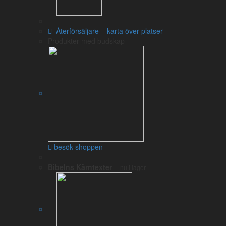
|
6-10
|
11-50
|
51-100
Återförsäljare – karta över platser
|
101-500
Produkter med budskap
|
501-1000
|
1000+
Rapportera ett problem – interlinjär
Fler översättningar
Svenska:
Flera svenska översättningar
– NUB, 1917, SFB98, SFB15,
SVL
nuBibeln
– av Biblica, Internationella bibelsällskapet (står
också bakom engelska NIV)
besök shoppen
Svenska Folkbibeln 2015
– reviderad från Svenska
Folkbibeln 98 och grundtexten
Bibelns Kärntexter
–
nu i lager
Nya Levande Bibeln
– parafrasöversättning av Kenneth
Taylor – skrev för sina barn
Bibel2000
– av Bibelkommissionen, en statlig utredning från
1972 (NT 1981, GT 2000)
Bibel2000 i Bibelverktyget
med avancerad sökning