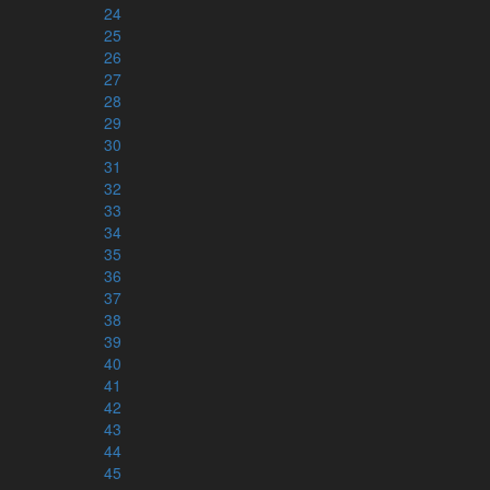
Tidslinje
24
Familjeträd
25
26
27
28
BETA
Grundtexten
29
30
Interlinjär version
31
Grekiskt/Svenskt lexikon
32
Arameiskt/svenskt lexikon
33
Hebreiskt/svenskt lexikon
34
35
Kategorier
36
Hebreiska alfabetet
37
Grekiska alfabetet
38
39
40
41
Tryckta utgåvor
42
43
Helbibel
44
NT+ (tre olika färger)
45