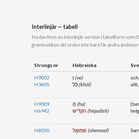
Interlinjär — tabell
Nedan finns en interlinjär version i tabellform som 
grammatiken att orden inte bara får andra ändelser
Strongs nr
Hebreiska
Sve
H9002
וְ
(ve)
och
H3605
כֹ֨ל
(khól)
allt
H9009
הַֽ
(ha)
[bes
H6942
הִקְדִּ֜ישׁ
(hiqedish)
hel
H8050
שְׁמוּאֵ֤ל
(shemoel)
Sam