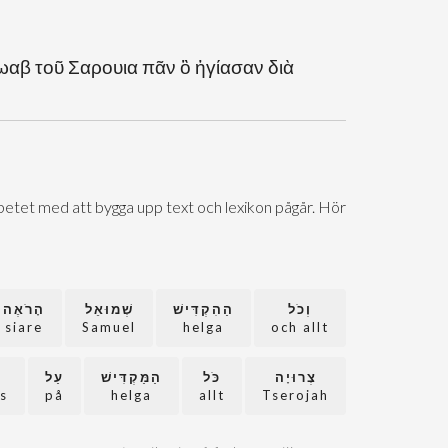
ωαβ τοῦ Σαρουια πᾶν ὃ ἡγίασαν διὰ
Arbetet med att bygga upp text och lexikon pågår. Hör
וְכֹל
הַהִקְדִּישׁ
שְׁמוּאֵל
הָרֹאֶה
siare
Samuel
helga
och allt
צְרוּיָה
כֹּל
הַמַּקְדִּישׁ
עַל
 -
på
helga
allt
Tserojah