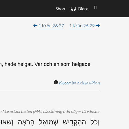
Shop
Bidra
1 Krön 26:27
1 Krön 26:29
on, hade helgat. Var och en som helgade
Rapportera ett problem
 Masoriska texten (MA), Läsriktning från höger till vänster
וְכֹל הַהִקְדִּישׁ שְׁמוּאֵל הָרֹאֶה וְשָׁאוּ