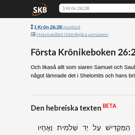
1 Krön 26:28
i kontext
Hela kapitlet i interlinjära versionen
Första Krönikeboken 26:
Och likaså allt som siaren Samuel och Saul
något lämnade det i Shelomits och hans br
BETA
Den hebreiska texten
ל הַמַּקְדִּישׁ עַל יַד שְׁלֹמִית וְאֶחָיו