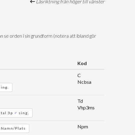
Läsriktning från höger till vänster
n se orden i sin grundform (notera att ibland gör
Kod
C
Ncbsa
sing.
Td
Vhp3ms
atal 3p
♂
sing.
Npm
Namn/Plats