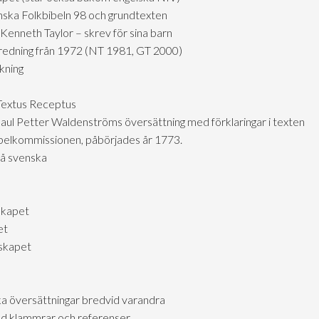
nska Folkbibeln 98 och grundtexten
Kenneth Taylor – skrev för sina barn
tredning från 1972 (NT 1981, GT 2000)
kning
 Textus Receptus
aul Petter Waldenströms översättning med förklaringar i texten
ibelkommissionen, påbörjades år 1773.
på svenska
skapet
et
lskapet
ka översättningar bredvid varandra
d klammrar och referenser