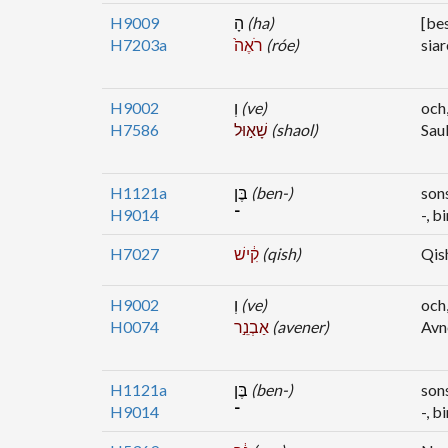
H9009
הָ
(ha)
[bes
H7203a
רֹאֶה֙
(róe)
siar
H9002
וְ
(ve)
och
H7586
שָׁא֣וּל
(shaol)
Sau
H1121a
בֶּן
(ben-)
son
H9014
־
-, b
H7027
קִ֔ישׁ
(qish)
Qis
H9002
וְ
(ve)
och
H0074
אַבְנֵ֣ר
(avener)
Avn
H1121a
בֶּן
(ben-)
son
H9014
־
-, b