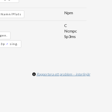
Npm
Namn/Plats
C
Ncmpc
 gen.
Sp3ms
. 3p
♂
sing.
Rapportera ett problem – interlinjär