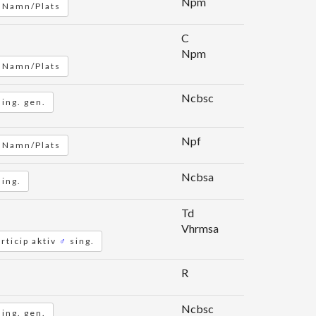
Npm
Namn/Plats
C
Npm
Namn/Plats
Ncbsc
ing. gen.
Npf
Namn/Plats
Ncbsa
sing.
Td
Vhrmsa
articip aktiv
♂
sing.
R
Ncbsc
ing. gen.