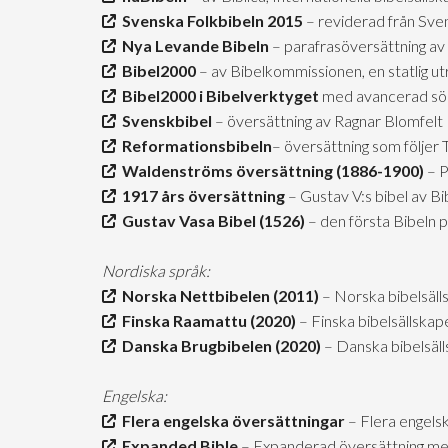
Svenska Folkbibeln 2015
– reviderad från Sve
Nya Levande Bibeln
– parafrasöversättning av 
Bibel2000
– av Bibelkommissionen, en statlig u
Bibel2000 i Bibelverktyget
med avancerad sö
Svenskbibel
– översättning av Ragnar Blomfelt
Reformationsbibeln
– översättning som följer
Waldenströms översättning (1886-1900)
– P
1917 års översättning
– Gustav V:s bibel av B
Gustav Vasa Bibel (1526)
– den första Bibeln 
Nordiska språk:
Norska Nettbibelen (2011)
– Norska bibelsäll
Finska Raamattu (2020)
– Finska bibelsällskap
Danska Brugbibelen (2020)
– Danska bibelsäl
Engelska:
Flera engelska översättningar
– Flera engels
Expanded Bible
– Expanderad översättning me