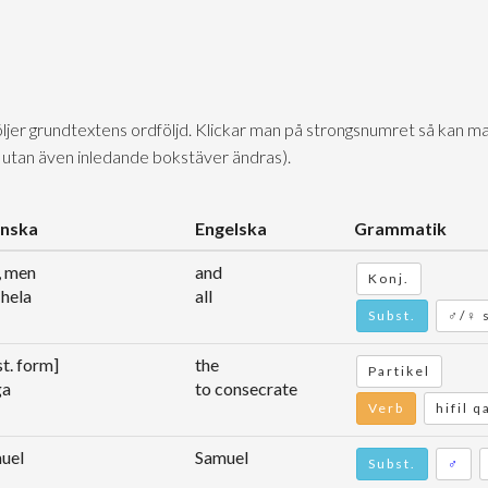
följer grundtextens ordföljd. Klickar man på strongsnumret så kan ma
 utan även inledande bokstäver ändras).
nska
Engelska
Grammatik
, men
and
Konj.
, hela
all
Subst.
♂/♀ 
t. form]
the
Partikel
ga
to consecrate
Verb
hifil q
uel
Samuel
Subst.
♂