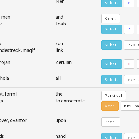
Ner
Subst.
♂
, men
and
Konj.
v
Joab
Subst.
♂
s
son
Subst.
♂/♀ s
indestreck, maqif
link
rojah
Zeruiah
Subst.
♀
, hela
all
Subst.
♂/♀ 
t. form]
the
Partikel
ga
to consecrate
Verb
hifil p
över, ovanför
upon
Prep.
ds
hand
Subst.
♂/♀ s