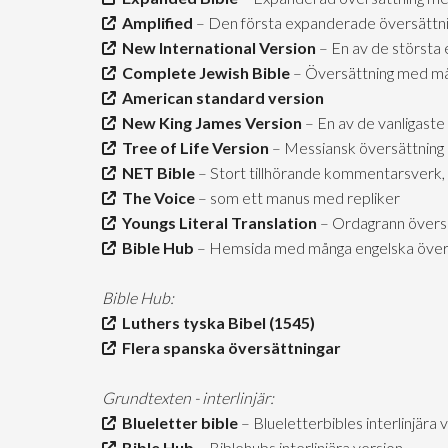
Amplified
– Den första expanderade översättn
New International Version
– En av de största 
Complete Jewish Bible
– Översättning med mån
American standard version
New King James Version
– En av de vanligaste
Tree of Life Version
– Messiansk översättning
NET Bible
– Stort tillhörande kommentarsverk, 
The Voice
– som ett manus med repliker
Youngs Literal Translation
– Ordagrann övers
Bible Hub
– Hemsida med många engelska över
Bible Hub:
Luthers tyska Bibel (1545)
Flera spanska översättningar
Grundtexten - interlinjär:
Blueletter bible
– Blueletterbibles interlinjära 
Bible Hub
– Biblehubs interlinjära version