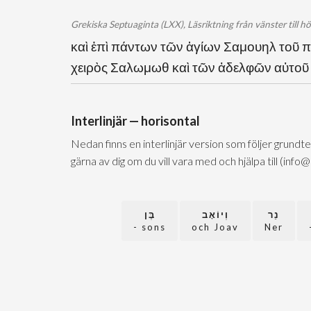
Grekiska Septuaginta (LXX), Läsriktning från vänster till h
καὶ ἐπὶ πάντων τῶν ἁγίων Σαμουηλ τοῦ π
χειρὸς Σαλωμωθ καὶ τῶν ἀδελφῶν αὐτοῦ
Interlinjär — horisontal
Nedan finns en interlinjär version som följer grundt
gärna av dig om du vill vara med och hjälpa till (info
נֵר
וְיוֹאָב
בֶּן
sons -
och Joav
Ner