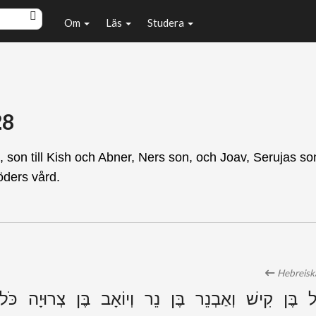
Om
Läs
Studera
28
, son till Kish och Abner, Ners son, och Joav, Serujas s
öders vård.
Hebreiska
ל בֶּן קִישׁ וְאַבְנֵר בֶּן נֵר וְיוֹאָב בֶּן צְרוּיָה כֹּ