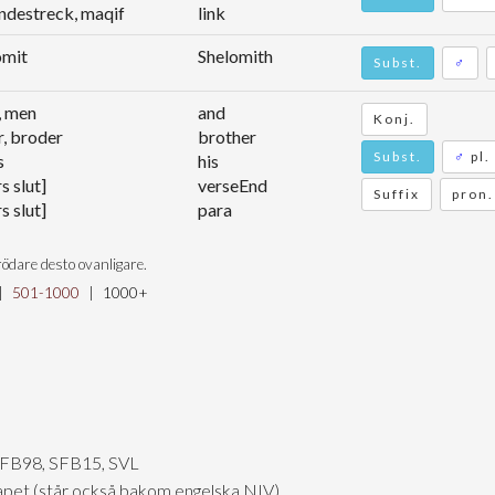
indestreck, maqif
link
omit
Shelomith
Subst.
♂
, men
and
Konj.
r, broder
brother
Subst.
♂
pl.
s
his
s slut]
verseEnd
Suffix
pron
s slut]
para
ödare desto ovanligare.
|
501-1000
|
1000+
SFB98, SFB15, SVL
skapet (står också bakom engelska NIV)