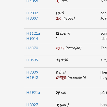
H5369
נֵ֔ר
(ner)
Ner
H9002
וְ
(ve)
och
H3097
יוֹאָ֖ב
(jvóav)
Joa
H1121a
בֶּן
(ben-)
son
H9014
־
-, b
H6870
צְרוּיָ֑ה
(tzerojah)
Tse
H3605
כֹּ֚ל
(kól)
allt
H9009
הַ
(ha)
[bes
H6942
מַּקְדִּ֔ישׁ
(maqedish)
hel
H5921a
עַ֥ל
(al)
på, 
H3027
יַד
(jad-)
han