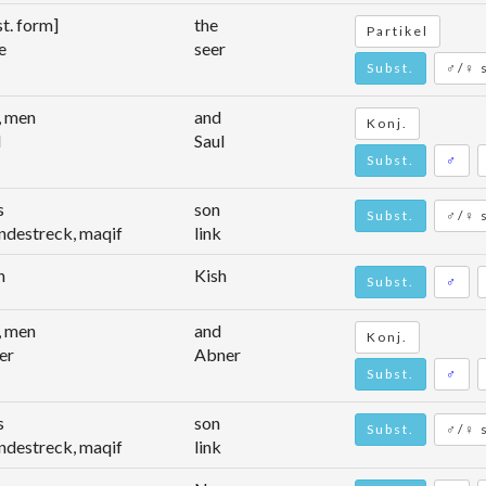
t. form]
the
Partikel
e
seer
Subst.
♂/♀ 
, men
and
Konj.
l
Saul
Subst.
♂
s
son
Subst.
♂/♀ s
indestreck, maqif
link
h
Kish
Subst.
♂
, men
and
Konj.
er
Abner
Subst.
♂
s
son
Subst.
♂/♀ s
indestreck, maqif
link