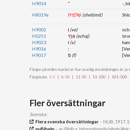
H9014
־
-, b
H8019a
שְׁלֹמִ֖ית
(shelómit)
Shl
H9002
וְ
(ve)
och
H0251
אֶחָֽי
(echaj)
bro
H9023
ו
(v)
han
H9016
[Ver
H9017
פ
(f)
[Ver
Färgen på orden markerar hur ovanlig användningen är, ju r
Färgskala:
1-5
|
6-10
|
11-50
|
51-100
|
101-500
Fler översättningar
Svenska:
Flera svenska översättningar
– NUB, 1917, 
nuBibeln
– av Biblica, Internationella bibelsäll