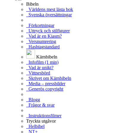
Bibeln
Världens mest lästa bok
Svenska översättningar
Förkortningar
Uttryck och stilfigurer
Vad är en Kiasm?
Versnumrering
Hashtagstandard
Kärnbibeln
Infofilm (1 min)
Vad är unikt?
Vittnesbörd
Skrivet om Kärnbibeln
Media – pressbilder
Generös copyright
Blogg
Frågor & svar
Instruktionsfilmer
Tryckta utgåvor
Helbibel
NT+