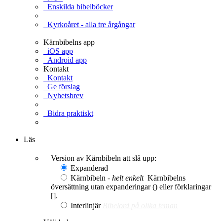
Enskilda bibelböcker
Kyrkoåret - alla tre årgångar
Kärnbibelns app
iOS app
Android app
Kontakt
Kontakt
Ge förslag
Nyhetsbrev
Bidra praktiskt
Ge en gåva
Läs
Version av Kärnbibeln att slå upp:
Expanderad
Kärnbibeln -
helt enkelt
Kärnbibelns
översättning utan expanderingar () eller förklaringar
[].
Interlinjär
Bibelord på olika teman