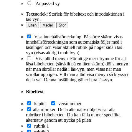
Anpassad vy
Textstorlek:
Storlek för bibeltext och introduktionen i
läs-vyn.
Liten
Medel
Stor
Visa innehållsförteckning
På större skärm visas
innehållsförteckningen som automatiskt följer med i
läsningen och visar aktuell rubrik på höger sida i läs-
vyn (visas aldrig i mobilvyn)
Visa alltid menyn
För att ge mer utrymme för att
läsa bibeltexten (särskilt på en liten skärm) döljs menyn
när man skrollar nedåt i läs-vyn, men visas när man
scrollar upp igen. Vill man alltid visa menyn så kryssa i
detta val. Denna inställning gäller bara läs-vyn.
Bibeltext
kapitel
versnummer
alla rubriker
Detta alternativ döljer/visar alla
rubriker i bibeltexten. Du kan fälla ut mer specifika
alternativ genom att trycka på pilen
rubrik 1
rubrik 2