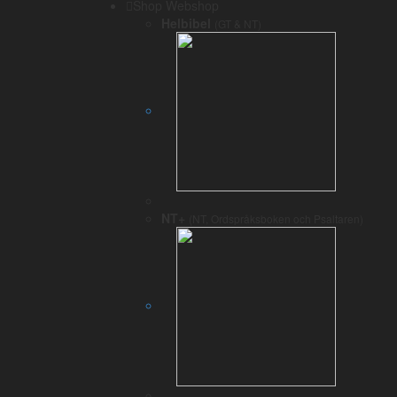
H9021
ךָ
(kha)
din, ditt
Shop
Webshop
Helbibel
(GT & NT)
H9003
בֶּֽ
(be)
i, genom, via, 
H0571
אֱמֶת֙
(emet)
sanning, fasthet,
H9002
וּ
(o)
och, men
H9003
בְ
(ve)
i, genom, via, 
H3824
לֵבָ֣ב
(levav)
hjärta
NT+
(NT, Ordspråksboken och Psaltaren)
H8003
שָׁלֵ֔ם
(shalem)
full, fridfull, hä
H9002
וְ
(ve)
och, men
H9009
הַ
(ha)
[best. form]
H2896a
טּ֥וֹב
(tvóv)
gott, vackert,
ändamålsenligt, 
H9003
בְּ
(be)
i, genom, via, 
H5869a
עֵינֶ֖י
(eine)
öga