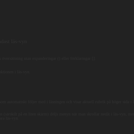
 vandrat inför ditt ansikte i sanning och med ett helt hjärta och har gjort
ndast läs-vyn
 översättning utan expanderingar () eller förklaringar [].
Hebreiska Ma
uktionen i läs-vyn.
 לְפָנֶיךָ בֶּאֱמֶת וּבְלֵבָב שָׁלֵם וְהַטּוֹב בְּעֵינֶיךָ עָשׂ
ll höger
som automatiskt följer med i läsningen och visar aktuell rubrik på höger sida i 
ἐνώπιόν σου ἐν ἀληθείᾳ καὶ ἐν καρδίᾳ πλήρει καὶ τὸ
en (särskilt på en liten skärm) döljs menyn när man skrollar nedåt i läs-vyn, me
ara läs-vyn.