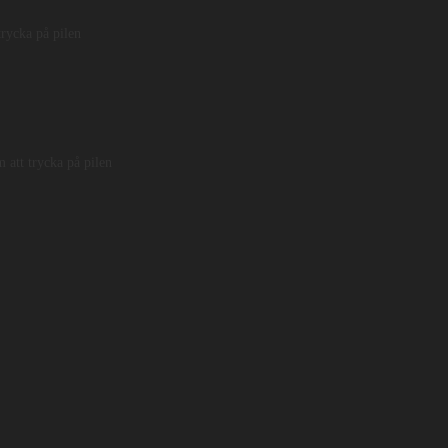
t med att bygga upp text och lexikon pågår. Hör gärna
trycka på pilen
אָנָּה
יְהוָה
זְכָר
נָא
jag ber dig
komma ihåg -
JHVH
o
 att trycka på pilen
וַיֵּבְךְּ
חִזְקִיָּהוּ
בְּכִי
גָדוֹל
stor
gråten
Hiskia
och gråta
Läsriktning från höger till vänster
rden i sin grundform (notera att ibland gör
Kod