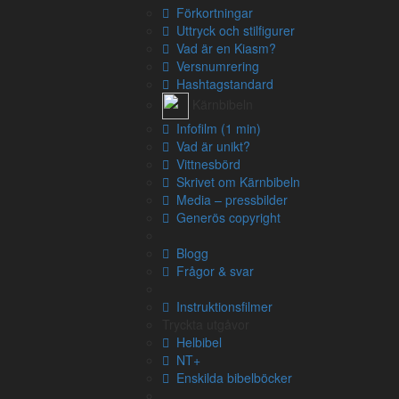
Bible Hub:
Förkortningar
Luthers tyska Bibel (1545)
Uttryck och stilfigurer
Flera spanska översättningar
Vad är en Kiasm?
Versnumrering
Grundtexten - interlinjär:
Hashtagstandard
Blueletter bible
– Blueletterbibles interlinjära versi
Kärnbibeln
Bible Hub
– Biblehubs interlinjära version
Infofilm (1 min)
Vad är unikt?
Kommentarer:
Vittnesbörd
Bible Hub
– Kommentarer på Biblehub
Skrivet om Kärnbibeln
Enduring Word
– Kommentarer på Enduring word (h
Media – pressbilder
Rashis Kommentarer
– Judiska kommentarer (hela 
Generös copyright
Blogg
Frågor & svar
Instruktionsfilmer
Tryckta utgåvor
Helbibel
NT+
Enskilda bibelböcker