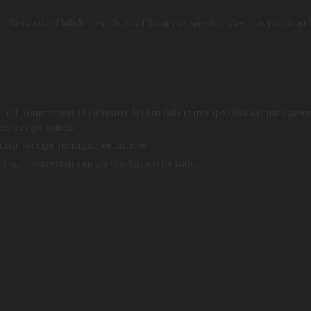
tens ordföljd. Verben har en orange färg och substantiv är blåa. Arbete
ar alla rubriker i bibeltexten. Du kan fälla ut mer specifika alternativ genom att 
eln.se).
אֵת
אֲשֶׁר
הִתְהַלַּכְתִּי
לְפָנֶיךָ
בֶּאֱמֶת
וּבְלֵבָ
 i hjärta
i sanning
till ansikte din
gå
som
-
ar och kommentarer i bibeltexten. Du kan fälla ut mer specifika alternativ genom
es som ger kontext
texten som ger ytterligare information
r i egna textstycken som ger ytterligare information
jer grundtextens ordföljd. Klickar man på strongsnumret så kan man se o
an även inledande bokstäver ändras).
Engelska
Grammatik