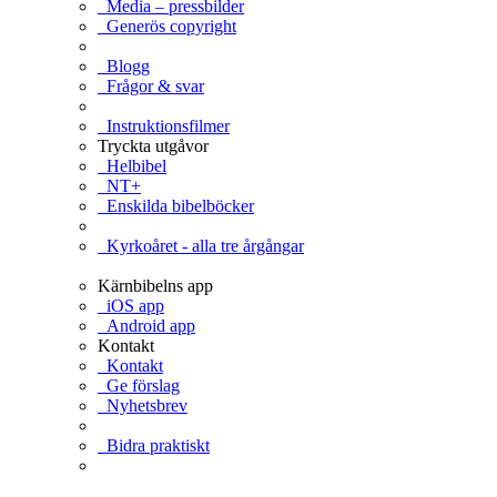
Media – pressbilder
Generös copyright
Blogg
Frågor & svar
Instruktionsfilmer
Tryckta utgåvor
Helbibel
NT+
Enskilda bibelböcker
Kyrkoåret - alla tre årgångar
Kärnbibelns app
iOS app
Android app
Kontakt
Kontakt
Ge förslag
Nyhetsbrev
Bidra praktiskt
Ge en gåva