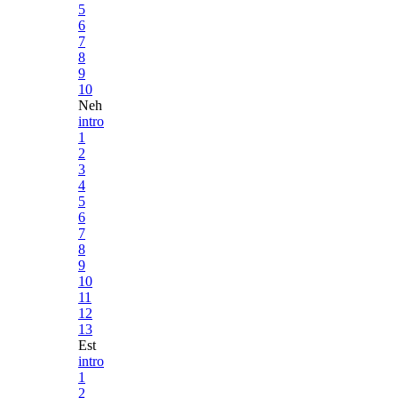
5
6
7
8
9
10
Neh
intro
1
2
3
4
5
6
7
8
9
10
11
12
13
Est
intro
1
2