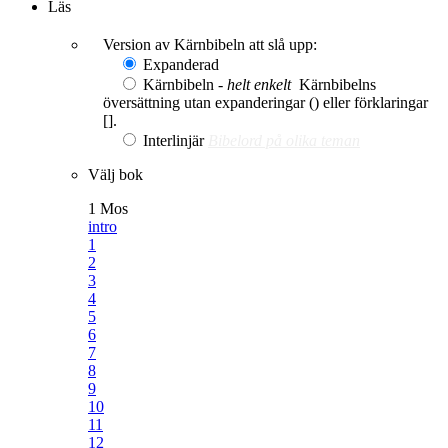
Läs
Version av Kärnbibeln att slå upp:
Expanderad
Kärnbibeln -
helt enkelt
Kärnbibelns
översättning utan expanderingar () eller förklaringar
[].
Interlinjär
Bibelord på olika teman
Välj bok
1 Mos
intro
1
2
3
4
5
6
7
8
9
10
11
12