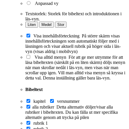
Anpassad vy
Textstorlek:
Storlek för bibeltext och introduktionen i
läs-vyn.
Liten
Medel
Stor
Visa innehållsförteckning
På större skärm visas
innehållsförteckningen som automatiskt följer med i
läsningen och visar aktuell rubrik på höger sida i läs-
vyn (visas aldrig i mobilvyn)
Visa alltid menyn
För att ge mer utrymme för att
läsa bibeltexten (särskilt på en liten skärm) döljs menyn
när man skrollar nedåt i läs-vyn, men visas när man
scrollar upp igen. Vill man alltid visa menyn så kryssa i
detta val. Denna inställning gäller bara läs-vyn.
Bibeltext
kapitel
versnummer
alla rubriker
Detta alternativ döljer/visar alla
rubriker i bibeltexten. Du kan fälla ut mer specifika
alternativ genom att trycka på pilen
rubrik 1
rubrik 2