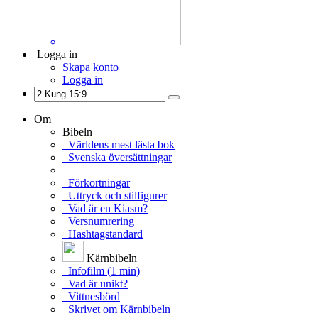
Logga in
Skapa konto
Logga in
Om
Bibeln
Världens mest lästa bok
Svenska översättningar
Förkortningar
Uttryck och stilfigurer
Vad är en Kiasm?
Versnumrering
Hashtagstandard
Kärnbibeln
Infofilm (1 min)
Vad är unikt?
Vittnesbörd
Skrivet om Kärnbibeln