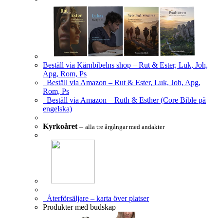
Beställ via Kärnbibelns shop – Rut & Ester, Luk, Joh,
Apg, Rom, Ps
Beställ via Amazon – Rut & Ester, Luk, Joh, Apg,
Rom, Ps
Beställ via Amazon – Ruth & Esther (Core Bible på
engelska)
Kyrkoåret
–
alla tre årgångar med andakter
Återförsäljare – karta över platser
Produkter med budskap