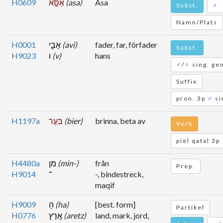
H0609
אָסָ֣א
(asa)
Asa
Subst.
♂
Namn/Plats
H0001
אָבִ֑י
(avi)
fader, far, förfader
Subst.
H9023
ו
(v)
hans
♂/♀ sing. ge
Suffix
pron. 3p
♂
si
H1197a
בִּעֵ֖ר
(bier)
brinna, beta av
Verb
piel qatal 3p
H4480a
מִן
(min-)
från
Prep.
H9014
־
-, bindestreck,
maqif
H9009
הָ
(ha)
[best. form]
Partikel
H0776
אָֽרֶץ
(aretz)
land, mark, jord,