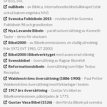
SFB15, SVL
nuBibeln
– av Biblica, Internationella bibelsällskapet (står
också bakom engelska NIV)
Svenska Folkbibeln 2015
– reviderad från Svenska
Folkbibeln 98 och grundtexten
Nya Levande Bibeln
– parafrasöversättning av Kenneth
Taylor – skrev för sina barn
Bibel2000
– av Bibelkommissionen, en statlig utredning
från 1972 (NT 1981, GT 2000)
Bibel2000 i Bibelverktyget
med avancerad sökning
Svenskbibel
– översättning av Ragnar Blomfelt
Reformationsbibeln
– översättning som följer Textus
Receptus
Waldenströms översättning (1886-1900)
– Paul Petter
Waldenströms översättning med förklaringar i texten
1917 års översättning
– Gustav V:s bibel av
Bibelkommissionen, påbörjades år 1773.
Gustav Vasa Bibel (1526)
– den första Bibeln på svenska