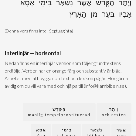
וְיֶתֶר הַקָּדֵשׁ אֲשֶׁר נִשְׁאַר בִּימֵי אָסָא
אָבִיו בִּעֵר מִן הָאָרֶץ
(Denna vers finns inte i Septuaginta)
Interlinjär — horisontal
Nedan finns en interlinjär version som följer grundtextens
ordföljd. Verben har en orange färg och substantiv är blåa.
Arbetet med att bygga upp text och lexikon pågår. Hör gärna
av dig om du vill vara med och hjälpa till (info@karnbibeln.se).
וְיֶתֶר
הַקָּדֵשׁ
manlig tempelprostituerad
och resten
אֲשֶׁר
נִשְׁאַר
בִּימֵי
אָסָא
Asa
i dagars
bli kvar
som