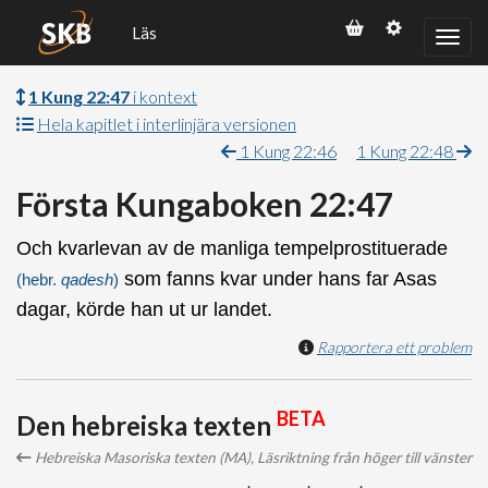
Läs
1 Kung 22:47
i kontext
Hela kapitlet i interlinjära versionen
1 Kung 22:46
1 Kung 22:48
Första Kungaboken 22:47
Och kvarlevan av de manliga tempelprostituerade
som fanns kvar under hans far Asas
(hebr.
qadesh
)
dagar, körde han ut ur landet.
Rapportera ett problem
BETA
Den hebreiska texten
Hebreiska Masoriska texten (MA), Läsriktning från höger till vänster