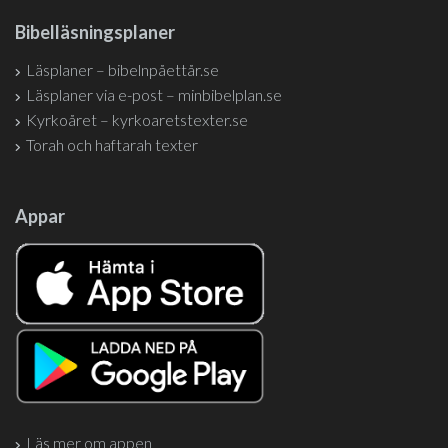
Bibelläsningsplaner
Läsplaner – bibelnpåettår.se
Läsplaner via e-post – minbibelplan.se
Kyrkoåret – kyrkoaretstexter.se
Torah och haftarah texter
Appar
Läs mer om appen