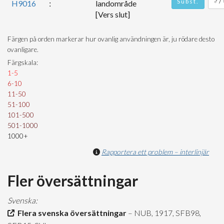
Subst.
♂/
H9016
landområde
[Vers slut]
Färgen på orden markerar hur ovanlig användningen är, ju rödare desto
ovanligare.
Färgskala:
1-5
6-10
11-50
51-100
101-500
501-1000
1000+
Rapportera ett problem – interlinjär
Fler översättningar
Svenska:
Flera svenska översättningar
– NUB, 1917, SFB98,