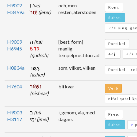
H9002
וְ
(ve)
och, men
Konj.
H3499a
יֶ֙תֶר֙
(jeter)
resten, återstoden
Subst.
♂/♀ sing. ge
H9009
הַ
(ha)
[best. form]
Partikel
H6945
קָּדֵ֔שׁ
manlig
Adj.
♂/♀ 
(qadesh)
tempelprostituerad
H0834a
אֲשֶׁ֣ר
som, vilket, vilken
Partikel – re
(asher)
H7604
נִשְׁאַ֔ר
bli kvar
Verb
(nishear)
nifal qatal 3
H9003
בִּ
(bi)
i, genom, via, med
Prep.
H3117
ימֵ֖י
(jmei)
dagars
Subst.
♂
p