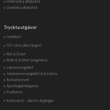
Hebreiska alfabetet
Grekiska alfabetet
Tryckta utgåvor
Helbibel
NT+ (tre olika färger)
Rut & Ester
Ruth & Esther (engelska)
Lukasevangeliet
Johannesevangeliet & tre brev
Romarbrevet
Apostlagärningarna
Psaltaren
Kyrkoåret – alla tre årgångar