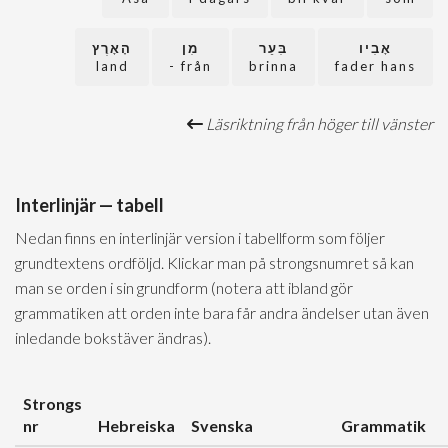
אָבִיו
בִּעֵר
מִן
הָאָרֶץ
land
från -
brinna
fader hans
Läsriktning från höger till vänster
Interlinjär — tabell
Nedan finns en interlinjär version i tabellform som följer
grundtextens ordföljd. Klickar man på strongsnumret så kan
man se orden i sin grundform (notera att ibland gör
grammatiken att orden inte bara får andra ändelser utan även
inledande bokstäver ändras).
Strongs
nr
Hebreiska
Svenska
Grammatik