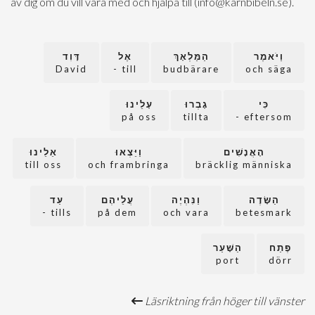
av dig om du vill vara med och hjälpa till (info@karnbibeln.se).
וַיֹּאמֶר
הַמַּלְאָךְ
אֶל
דָּוִד
David
till -
budbärare
och säga
כִּי
גָבְרוּ
עָלֵינוּ
på oss
tillta
eftersom -
הָאֲנָשִׁים
וַיֵּצְאוּ
אֵלֵינוּ
till oss
och frambringa
bräcklig människa
הַשָּׂדֶה
וַנִּהְיֶה
עֲלֵיהֶם
עַד
tills -
på dem
och vara
betesmark
פֶּתַח
הַשָּׁעַר
port
dörr
Läsriktning från höger till vänster