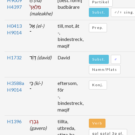
H9009
הַ
(ha)
[best. form]
Partikel
H4397
מַּלְאָךְ֙
budbärare
Subst.
♂/♀ sing.
(maleakhe)
H0413
אֶל
(el-)
till, mot, åt
Prep.
H9014
־
-,
bindestreck,
maqif
H1732
דָּוִ֔ד
(david)
David
Subst.
♂
Namn/Plats
H3588a
כִּֽי
(ki-)
eftersom,
Konj.
H9014
־
för
-,
bindestreck,
maqif
H1396
גָבְר֤וּ
tillta,
Verb
(gavero)
utbreda,
qal qatal 3p pl.
stiga, ha