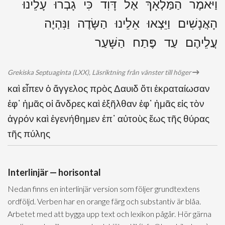
וַיֹּאמֶר הַמַּלְאָךְ אֶל דָּוִד כִּי גָבְרוּ עָלֵינוּ
הָאֲנָשִׁים וַיֵּצְאוּ אֵלֵינוּ הַשָּׂדֶה וַנִּהְיֶה
עֲלֵיהֶם עַד פֶּתַח הַשָּׁעַר
Grekiska Septuaginta (LXX), Läsriktning från vänster till höger
καὶ εἶπεν ὁ ἄγγελος πρὸς Δαυιδ ὅτι ἐκραταίωσαν
ἐφ᾽ ἡμᾶς οἱ ἄνδρες καὶ ἐξῆλθαν ἐφ᾽ ἡμᾶς εἰς τὸν
ἀγρόν καὶ ἐγενήθημεν ἐπ᾽ αὐτοὺς ἕως τῆς θύρας
τῆς πύλης
Interlinjär — horisontal
Nedan finns en interlinjär version som följer grundtextens
ordföljd. Verben har en orange färg och substantiv är blåa.
Arbetet med att bygga upp text och lexikon pågår. Hör gärna