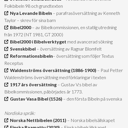
Folkbibeln 98 och grundtexten
Nya Levande Bibeln
– parafrasöversättning av Kenneth
Taylor – skrev för sina barn
Bibel2000
– av Bibelkommissionen, en statlig utredning
från 1972 (NT 1981, GT 2000)
Bibel2000 i Bibelverktyget
med avancerad sökning
Svenskbibel
– översättning av Ragnar Blomfelt
Reformationsbibeln
– översättning som följer Textus
Receptus
Waldenströms översättning (1886-1900)
– Paul Petter
Waldenströms översättning med förklaringar i texten
1917 års översättning
– Gustav V:s bibel av
Bibelkommissionen, påbörjades år 1773.
Gustav Vasa Bibel (1526)
– den första Bibeln på svenska
Nordiska språk:
Norska Nettbibelen (2011)
– Norska bibelsällskapet
Finska Raamattu (2020)
– Finska bibelsällskapet