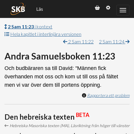
Läs
2 Sam 11:23
i kontext
Hela kapitlet i interlinjära versionen
2 Sam 11:22
2 Sam 11:24
Andra Samuelsboken 11:23
Och budbäraren sa till David: "Männen fick
överhanden mot oss och kom ut till oss på fältet
men vi var över dem till portens öppning.
Rapportera ett problem
BETA
Den hebreiska texten
Hebreiska Masoriska texten (MA), Läsriktning från höger till vänster