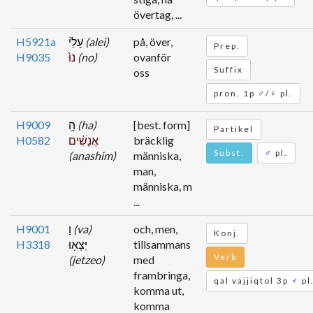
övertag, ...
H5921a
עָלֵ֙י
(alei)
på, över,
Prep.
H9035
נוּ֙
(no)
ovanför
Suffix
oss
pron. 1p ♂/♀ pl.
H9009
הָֽ
(ha)
[best. form]
Partikel
H0582
אֲנָשִׁ֔ים
bräcklig
Subst.
♂
pl.
(anashim)
människa,
man,
människa, m
...
H9001
וַ
(va)
och, men,
Konj.
H3318
יֵּצְא֥וּ
tillsammans
Verb
(jetzeo)
med
frambringa,
qal vajjiqtol 3p
♂
pl
komma ut,
komma