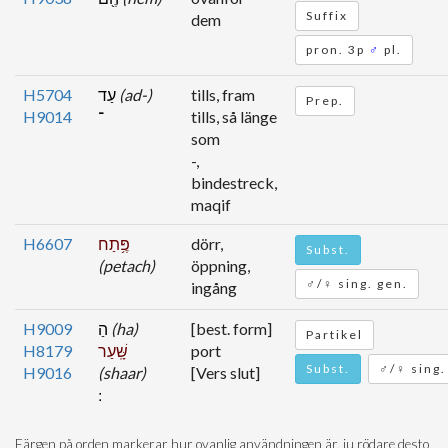
Suffix
dem
pron. 3p
♂
pl.
H5704
עַד
(ad-)
tills, fram
Prep.
H9014
־
tills, så länge
som
-,
bindestreck,
maqif
H6607
פֶּ֥תַח
dörr,
Subst.
(petach)
öppning,
♂/♀ sing. gen.
ingång
H9009
הַ
(ha)
[best. form]
Partikel
H8179
שָּֽׁעַר
port
Subst.
♂/♀ sing.
H9016
(shaar)
[Vers slut]
Färgen på orden markerar hur ovanlig användningen är, ju rödare desto