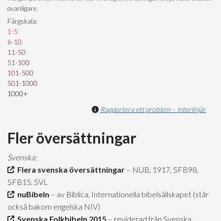
ovanligare.
Färgskala:
1-5
6-10
11-50
51-100
101-500
501-1000
1000+
Rapportera ett problem – interlinjär
Fler översättningar
Svenska:
Flera svenska översättningar
– NUB, 1917, SFB98,
SFB15, SVL
nuBibeln
– av Biblica, Internationella bibelsällskapet (står
också bakom engelska NIV)
Svenska Folkbibeln 2015
– reviderad från Svenska