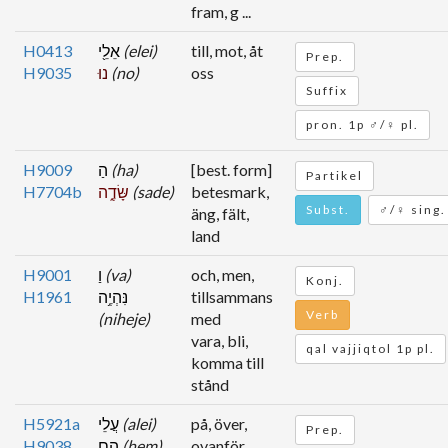
fram, g ...
H0413
אֵלֵ֖י
(elei)
till, mot, åt
Prep.
H9035
נוּ
(no)
oss
Suffix
pron. 1p ♂/♀ pl.
H9009
הַ
(ha)
[best. form]
Partikel
H7704b
שָּׂדֶ֑ה
(sade)
betesmark,
Subst.
♂/♀ sing.
äng, fält,
land
H9001
וַ
(va)
och, men,
Konj.
H1961
נִּהְיֶ֥ה
tillsammans
Verb
(niheje)
med
vara, bli,
qal vajjiqtol 1p pl.
komma till
stånd
H5921a
עֲלֵי
(alei)
på, över,
Prep.
H9038
הֶ֖ם
(hem)
ovanför