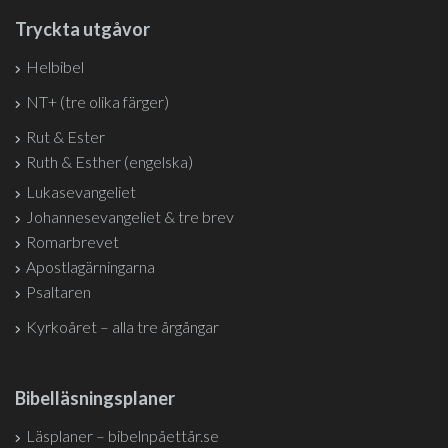
Tryckta utgåvor
Helbibel
NT+ (tre olika färger)
Rut & Ester
Ruth & Esther (engelska)
Lukasevangeliet
Johannesevangeliet & tre brev
Romarbrevet
Apostlagärningarna
Psaltaren
Kyrkoåret – alla tre årgångar
Bibelläsningsplaner
Läsplaner – bibelnpåettår.se