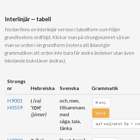
Interlinjär — tabell
Nedan finns en interlinjär version i tabellform som följer
grundtextens ordföljd. Klickar man på strongsnumret så kan
man se orden i sin grundform (notera att ibland gör
grammatiken att orden inte bara får andra ändelser utan även
inledande bokstäver ändras).
Strongs
nr
Hebreiska
Svenska
Grammatik
H9001
וַ
(va)
och, men,
Konj.
H0559
יֹּ֤אמֶר
tillsammans
Verb
(jómer)
med
säga, tala,
qal vajjiqtol 3p
♂
si
tänka