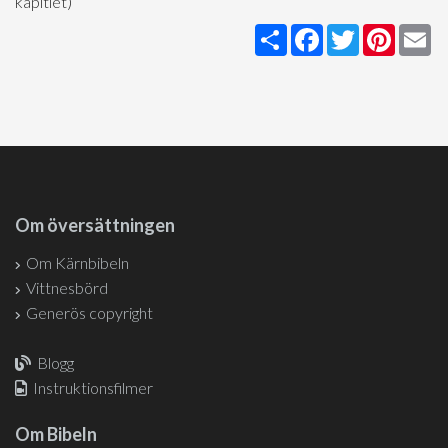
kapitlet)
Share
Facebook
Twitter
Pintere
Em
Om översättningen
Om Kärnbibeln
Vittnesbörd
Generös copyright
Blogg
Instruktionsfilmer
Om Bibeln