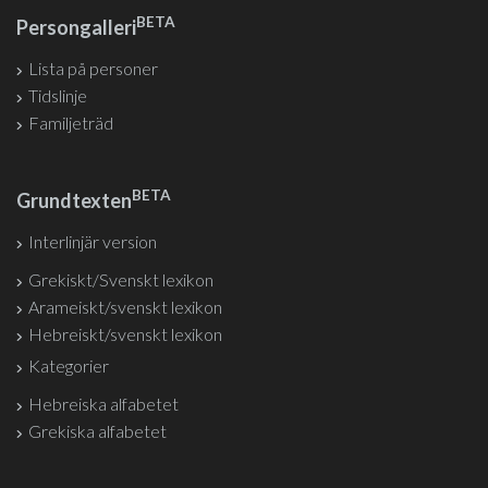
BETA
Persongalleri
Lista på personer
Tidslinje
Familjeträd
BETA
Grundtexten
Interlinjär version
Grekiskt/Svenskt lexikon
Arameiskt/svenskt lexikon
Hebreiskt/svenskt lexikon
Kategorier
Hebreiska alfabetet
Grekiska alfabetet