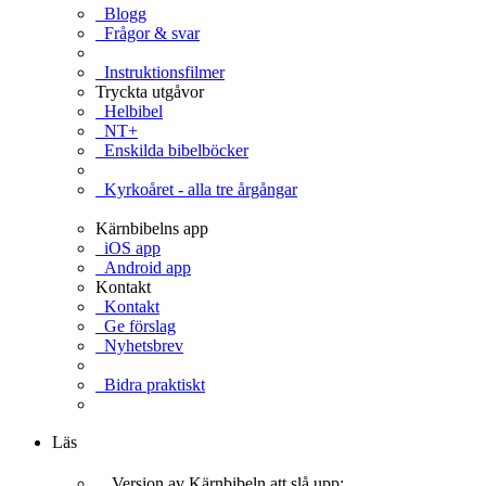
Blogg
Frågor & svar
Instruktionsfilmer
Tryckta utgåvor
Helbibel
NT+
Enskilda bibelböcker
Kyrkoåret - alla tre årgångar
Kärnbibelns app
iOS app
Android app
Kontakt
Kontakt
Ge förslag
Nyhetsbrev
Bidra praktiskt
Ge en gåva
Läs
Version av Kärnbibeln att slå upp: