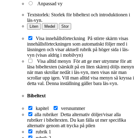
Anpassad vy
Textstorlek:
Storlek för bibeltext och introduktionen i
läs-vyn.
Liten
Medel
Stor
Visa innehållsförteckning
På större skärm visas
innehållsförteckningen som automatiskt följer med i
läsningen och visar aktuell rubrik på höger sida i läs-
vyn (visas aldrig i mobilvyn)
Visa alltid menyn
För att ge mer utrymme för att
läsa bibeltexten (särskilt på en liten skärm) döljs menyn
när man skrollar nedåt i läs-vyn, men visas när man
scrollar upp igen. Vill man alltid visa menyn så kryssa i
detta val. Denna inställning gäller bara läs-vyn.
Bibeltext
kapitel
versnummer
alla rubriker
Detta alternativ döljer/visar alla
rubriker i bibeltexten. Du kan fälla ut mer specifika
alternativ genom att trycka på pilen
rubrik 1
rubrik 2