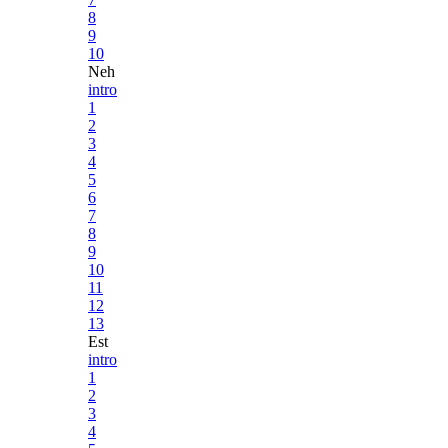
8
9
10
Neh
intro
1
2
3
4
5
6
7
8
9
10
11
12
13
Est
intro
1
2
3
4