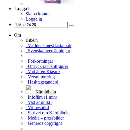
Logga in
Skapa konto
Logga in
Om
Bibeln
Världens mest lästa bok
Svenska översättningar
Förkortningar
Uttryck och stilfigurer
Vad är en Kiasm?
Versnumrering
Hashtagstandard
Kärnbibeln
Infofilm (1 min)
Vad är unikt?
Vittnesbörd
Skrivet om Kärnbibeln
Media – pressbilder
Generös copyright