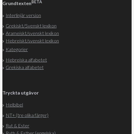
BETA
Grundtexten
Interlinjär version
Grekiskt/Svenskt lexikon
Arameiskt/svenskt lexikon
Hebreiskt/svenskt lexikon
Kategorier
Hebreiska alfabetet
Grekiska alfabetet
Tryckta utgåvor
Helbibel
NT+ (tre olika färger)
Rut & Ester
Ruth & Esther (engelska)