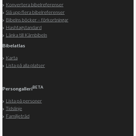
Konvertera bibelreferenser
Slå upp flera bibelreferenser
Bibelns böcker – förkortningar
Hashtagstandard
Länka till Kärnbibeln
Bibelatlas
Karta
Lista på alla platser
BETA
Persongalleri
Lista på personer
Tidslinje
Familjeträd