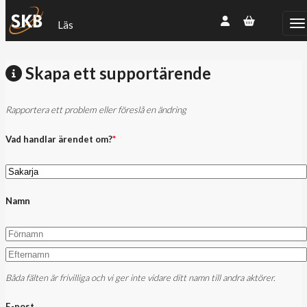
Läs
Skapa ett supportärende
Rapportera ett problem eller föreslå en ändring
Vad handlar ärendet om?
*
Namn
Båda fälten är frivilliga och vi ger inte vidare ditt namn till andra aktörer.
E-post