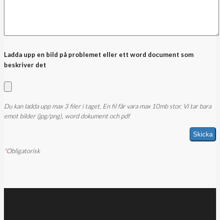
Ladda upp en bild på problemet eller ett word document som
beskriver det
Du kan ladda upp max 3 filer i taget. En fil får vara max 10mb stor. Vi tar bara
emot bilder (jpg/png), word dokument och pdf
*
Obligatorisk