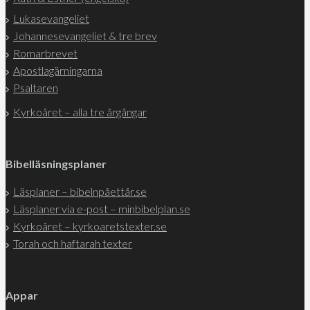
Lukasevangeliet
Johannesevangeliet & tre brev
Romarbrevet
Apostlagärningarna
Psaltaren
Kyrkoåret – alla tre årgångar
Bibelläsningsplaner
Läsplaner – bibelnpåettår.se
Läsplaner via e-post – minbibelplan.se
Kyrkoåret – kyrkoaretstexter.se
Torah och haftarah texter
Appar