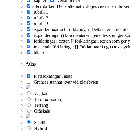
kapitel
versnummer
alla rubriker
Detta alternativ döljer/visar alla rubrike
rubrik 1
rubrik 2
rubrik 3
expanderingar och förklaringar
Detta alternativ dölj
expanderingar ()
kommentarer i parentes som ger ko
förklaringar i texten []
förklaringar i texten som ger y
fristående förklaringar []
förklaringar i egna textstyc
bilder
Atlas
Platssökningar i atlas
Gränser stannar kvar vid platsbyten
Vägkarta
Terräng (namn)
Terräng
Gråskala
Satellit
Hybrid