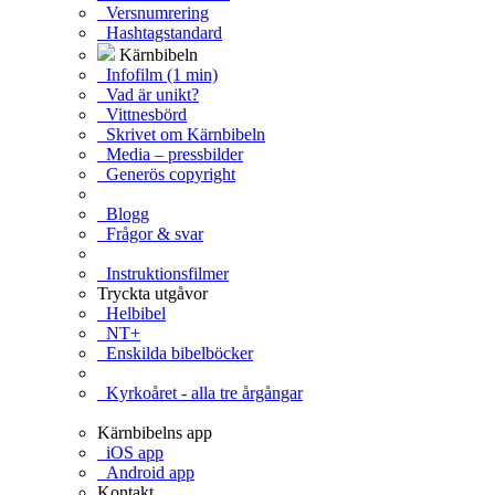
Versnumrering
Hashtagstandard
Kärnbibeln
Infofilm (1 min)
Vad är unikt?
Vittnesbörd
Skrivet om Kärnbibeln
Media – pressbilder
Generös copyright
Blogg
Frågor & svar
Instruktionsfilmer
Tryckta utgåvor
Helbibel
NT+
Enskilda bibelböcker
Kyrkoåret - alla tre årgångar
Kärnbibelns app
iOS app
Android app
Kontakt