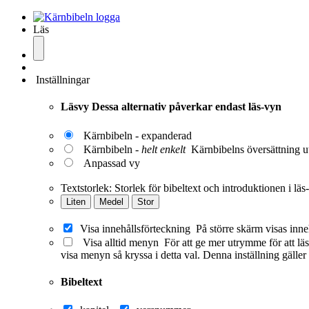
Läs
Inställningar
Läsvy
Dessa alternativ påverkar endast läs-vyn
Kärnbibeln - expanderad
Kärnbibeln -
helt enkelt
Kärnbibelns översättning ut
Anpassad vy
Textstorlek:
Storlek för bibeltext och introduktionen i läs
Liten
Medel
Stor
Visa innehållsförteckning
På större skärm visas inne
Visa alltid menyn
För att ge mer utrymme för att läs
visa menyn så kryssa i detta val. Denna inställning gäller
Bibeltext