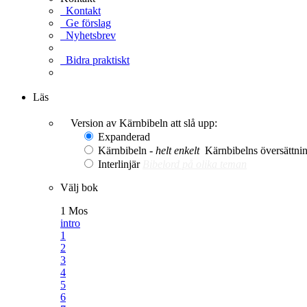
Kontakt
Ge förslag
Nyhetsbrev
Bidra praktiskt
Ge en gåva
Läs
Version av Kärnbibeln att slå upp:
Expanderad
Kärnbibeln -
helt enkelt
Kärnbibelns översättning
Interlinjär
Bibelord på olika teman
Välj bok
1 Mos
intro
1
2
3
4
5
6