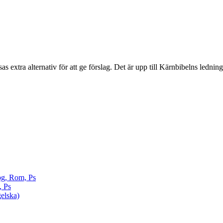
sas extra alternativ för att ge förslag. Det är upp till Kärnbibelns ledning
pg, Rom, Ps
, Ps
elska)