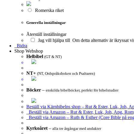
Romerska riket
Generella inställningar
Återställ inställningar
Jag vill hjälpa till
Om detta alternativ är ikryssat vi
Bidra
Shop
Webshop
Helbibel
(GT & NT)
NT+
(NT, Ordspråksboken och Psaltaren)
Böcker
–
enskilda bibelböcker, perfekt för bibelstudier
Beställ via Kärnbibelns shop – Rut & Ester, Luk, Joh, A
Beställ via Amazon – Rut & Ester, Luk, Joh, Apg, Rom
Beställ via Amazon – Ruth & Esther (Core Bible på eng
Kyrkoåret
–
alla tre årgångar med andakter