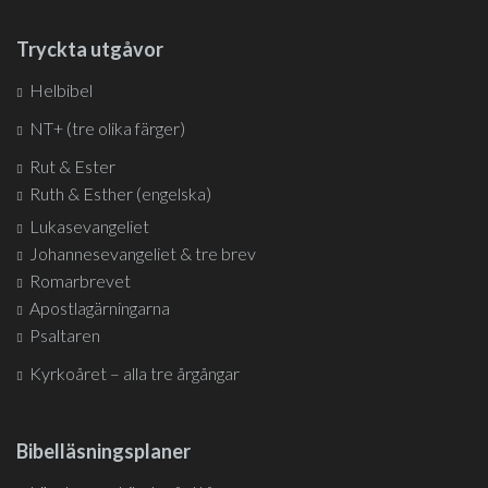
Tryckta utgåvor
Helbibel
NT+ (tre olika färger)
Rut & Ester
Ruth & Esther (engelska)
Lukasevangeliet
Johannesevangeliet & tre brev
Romarbrevet
Apostlagärningarna
Psaltaren
Kyrkoåret – alla tre årgångar
Bibelläsningsplaner