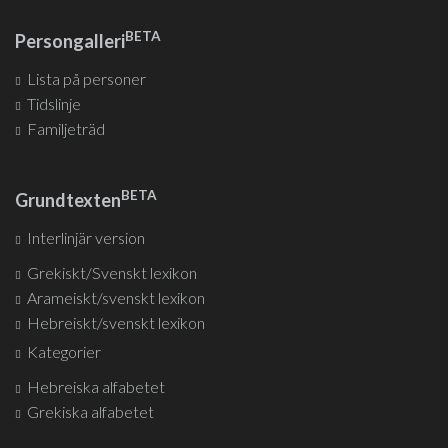
BETA
Persongalleri
Lista på personer
Tidslinje
Familjeträd
BETA
Grundtexten
Interlinjär version
Grekiskt/Svenskt lexikon
Arameiskt/svenskt lexikon
Hebreiskt/svenskt lexikon
Kategorier
Hebreiska alfabetet
Grekiska alfabetet