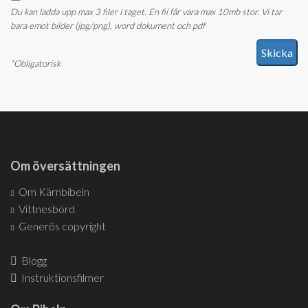
Du kan ladda upp max 3 filer i taget. En fil får vara max 10mb stor. Vi tar
bara emot bilder (jpg/png), word dokument och pdf
*
Obligatorisk
Om översättningen
Om Kärnbibeln
Vittnesbörd
Generös copyright
Blogg
Instruktionsfilmer