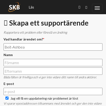
Läs
Skapa ett supportärende
Rapportera ett problem eller föreslå en ändring
Vad handlar ärendet om?
*
Namn
Båda fälten är frivilliga och vi ger inte vidare ditt namn till andra aktörer.
E-post
Jag vill få en uppdatering när problemet är löst
Vi sparar epostaddressen tillsammans med ärendet och ger den inte vidare