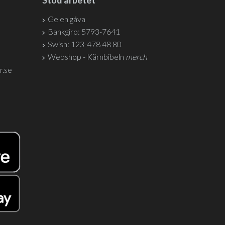
Stöd arbetet
Ge en gåva
Bankgiro: 5793-7641
Swish: 123-478 48 80
Webshop - Kärnbibeln
merch
r.se