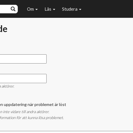
Om
Läs
Studera
de
a aktörer.
å en uppdatering när problemet är löst
nte vidare till andra aktörer.
ormation för att kunna lösa problemet.