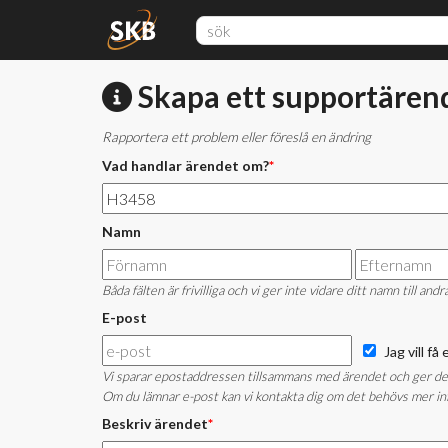
Skapa ett supportären
Rapportera ett problem eller föreslå en ändring
Vad handlar ärendet om?
*
Namn
Båda fälten är frivilliga och vi ger inte vidare ditt namn till andr
E-post
Jag vill f
Vi sparar epostaddressen tillsammans med ärendet och ger den i
Om du lämnar e-post kan vi kontakta dig om det behövs mer inf
Beskriv ärendet
*