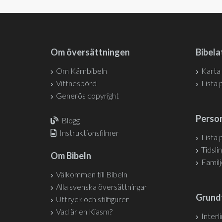
Om översättningen
Bibela
Om Kärnbibeln
Karta
Vittnesbörd
Lista 
Generös copyright
Person
Blogg
Instruktionsfilmer
Lista 
Tidslin
Om Bibeln
Famil
Välkommen till Bibeln
Alla svenska översättningar
Grund
Uttryck och stilfigurer
Vad är en Kiasm?
Interl