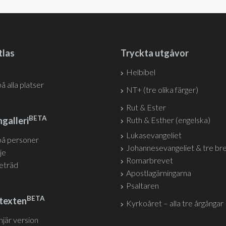
tlas
Tryckta utgåvor
Helbibel
på alla platser
NT+ (tre olika färger)
Rut & Ester
BETA
galleri
Ruth & Esther (engelska)
Lukasevangeliet
på personer
Johannesevangeliet & tre br
je
Romarbrevet
jeträd
Apostlagärningarna
Psaltaren
BETA
texten
Kyrkoåret – alla tre årgångar
injär version