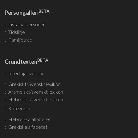
BETA
Persongalleri
Lista på personer
Tidslinje
Familjeträd
BETA
Grundtexten
Interlinjär version
Grekiskt/Svenskt lexikon
Arameiskt/svenskt lexikon
Hebreiskt/svenskt lexikon
Kategorier
Hebreiska alfabetet
Grekiska alfabetet