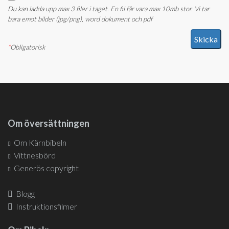
Du kan ladda upp max 3 filer i taget. En fil får vara max 10mb stor. Vi tar
bara emot bilder (jpg/png), word dokument och pdf
*
Obligatorisk
Om översättningen
Om Kärnbibeln
Vittnesbörd
Generös copyright
Blogg
Instruktionsfilmer