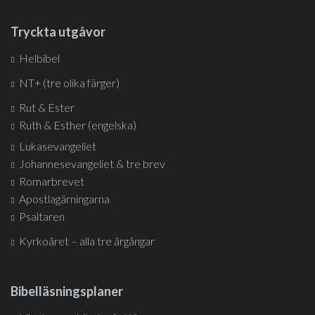
Tryckta utgåvor
Helbibel
NT+ (tre olika färger)
Rut & Ester
Ruth & Esther (engelska)
Lukasevangeliet
Johannesevangeliet & tre brev
Romarbrevet
Apostlagärningarna
Psaltaren
Kyrkoåret – alla tre årgångar
Bibelläsningsplaner