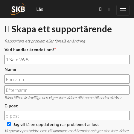
Läs
Skapa ett supportärende
Rapportera ett problem eller föreslå en ändring
Vad handlar ärendet om?
*
Namn
Båda fälten är frivilliga och vi ger inte vidare ditt namn till andra aktörer.
E-post
Jag vill få en uppdatering när problemet är löst
Vi sparar epostaddressen tillsammans med ärendet och ger den inte vidare