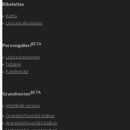
Bibelatlas
Karta
Lista på alla platser
BETA
Persongalleri
Lista på personer
Tidslinje
Familjeträd
BETA
Grundtexten
Interlinjär version
Grekiskt/Svenskt lexikon
Arameiskt/svenskt lexikon
Hebreiskt/svenskt lexikon