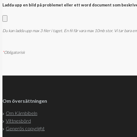
Ladda upp en bild på problemet eller ett word document som beskriv
Du kan ladda upp max 3 filer i taget. En fil får vara max 10mb stor. Vi tar bara
*
Obligatorisk
Om översättningen
Om Kärnbibeln
Vittnesbörd
Generös copyright