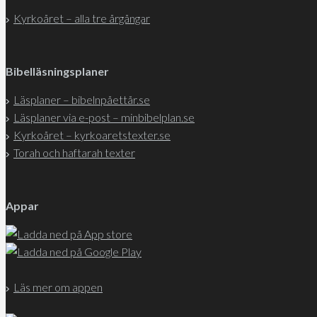
Kyrkoåret – alla tre årgångar
Bibelläsningsplaner
Läsplaner – bibelnpåettår.se
Läsplaner via e-post – minbibelplan.se
Kyrkoåret – kyrkoaretstexter.se
Torah och haftarah texter
Appar
Läs mer om appen