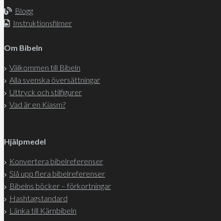
Blogg
Instruktionsfilmer
Om Bibeln
Välkommen till Bibeln
Alla svenska översättningar
Uttryck och stilfigurer
Vad är en Kiasm?
Hjälpmedel
Konvertera bibelreferenser
Slå upp flera bibelreferenser
Bibelns böcker – förkortningar
Hashtagstandard
Länka till Kärnbibeln