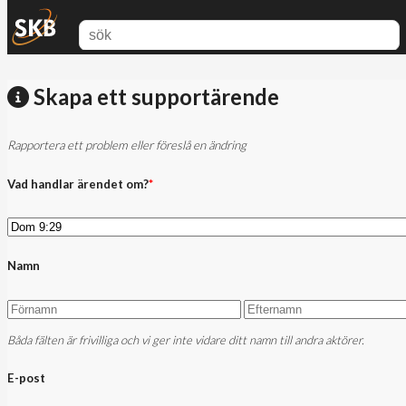
Skapa ett supportärende
Rapportera ett problem eller föreslå en ändring
Vad handlar ärendet om?
*
Namn
Båda fälten är frivilliga och vi ger inte vidare ditt namn till andra aktörer.
E-post