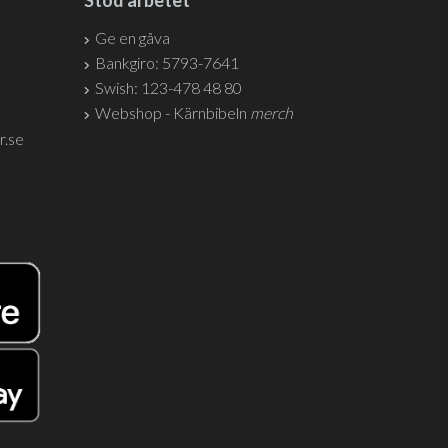
Stöd arbetet
Ge en gåva
Bankgiro: 5793-7641
Swish: 123-478 48 80
Webshop - Kärnbibeln
merch
r.se