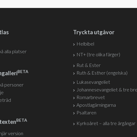
tlas
Tryckta utgåvor
Helbibel
på alla platser
NT+ (tre olika färger)
Rut & Ester
BETA
galleri
Ruth & Esther (engelska)
Lukasevangeliet
på personer
Johannesevangeliet & tre br
je
Romarbrevet
jeträd
Apostlagärningarna
Psaltaren
BETA
texten
Kyrkoåret – alla tre årgångar
injär version