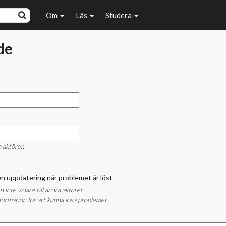
Om
Läs
Studera
de
a aktörer.
å en uppdatering när problemet är löst
nte vidare till andra aktörer.
ormation för att kunna lösa problemet.