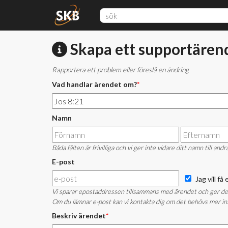
Skapa ett supportären
Rapportera ett problem eller föreslå en ändring
Vad handlar ärendet om?
*
Namn
Båda fälten är frivilliga och vi ger inte vidare ditt namn till andr
E-post
Jag vill f
Vi sparar epostaddressen tillsammans med ärendet och ger den i
Om du lämnar e-post kan vi kontakta dig om det behövs mer inf
Beskriv ärendet
*