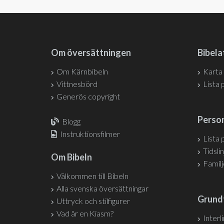
Om översättningen
Bibela
Om Kärnbibeln
Karta
Vittnesbörd
Lista 
Generös copyright
Person
Blogg
Instruktionsfilmer
Lista 
Tidslin
Om Bibeln
Famil
Välkommen till Bibeln
Alla svenska översättningar
Grund
Uttryck och stilfigurer
Vad är en Kiasm?
Interl