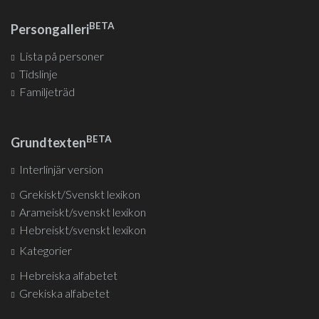
BETA
Persongalleri
Lista på personer
Tidslinje
Familjeträd
BETA
Grundtexten
Interlinjär version
Grekiskt/Svenskt lexikon
Arameiskt/svenskt lexikon
Hebreiskt/svenskt lexikon
Kategorier
Hebreiska alfabetet
Grekiska alfabetet