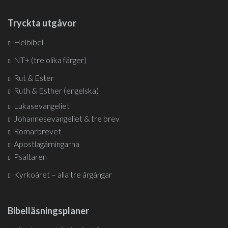
Tryckta utgåvor
Helbibel
NT+ (tre olika färger)
Rut & Ester
Ruth & Esther (engelska)
Lukasevangeliet
Johannesevangeliet & tre brev
Romarbrevet
Apostlagärningarna
Psaltaren
Kyrkoåret – alla tre årgångar
Bibelläsningsplaner