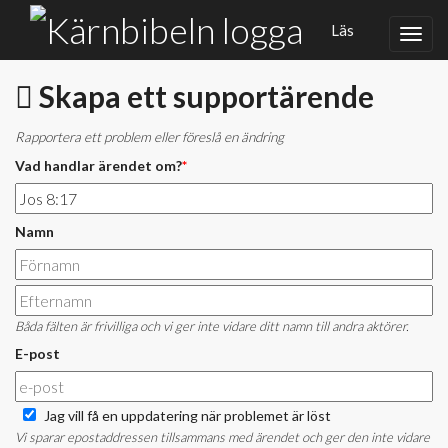
Läs
Skapa ett supportärende
Rapportera ett problem eller föreslå en ändring
Vad handlar ärendet om?
*
Namn
Båda fälten är frivilliga och vi ger inte vidare ditt namn till andra aktörer.
E-post
Jag vill få en uppdatering när problemet är löst
Vi sparar epostaddressen tillsammans med ärendet och ger den inte vidare