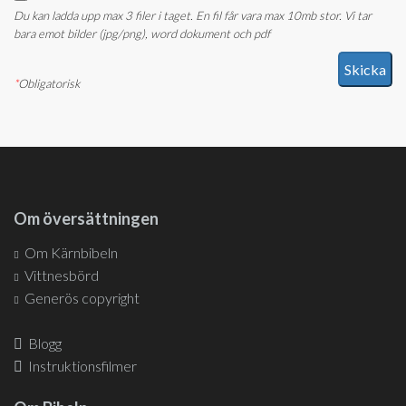
Du kan ladda upp max 3 filer i taget. En fil får vara max 10mb stor. Vi tar
bara emot bilder (jpg/png), word dokument och pdf
*
Obligatorisk
Om översättningen
Om Kärnbibeln
Vittnesbörd
Generös copyright
Blogg
Instruktionsfilmer