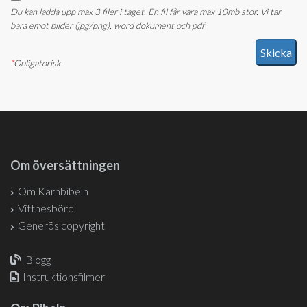
Du kan ladda upp max 3 filer i taget. En fil får vara max 10mb stor. Vi tar
bara emot bilder (jpg/png), word dokument och pdf
*
Obligatorisk
Om översättningen
Om Kärnbibeln
Vittnesbörd
Generös copyright
Blogg
Instruktionsfilmer