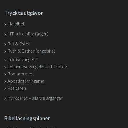
Tryckta utgåvor
Helbibel
NT+ (tre olika färger)
Rut & Ester
Ruth & Esther (engelska)
Lukasevangeliet
Johannesevangeliet & tre brev
Romarbrevet
Apostlagärningarna
Psaltaren
Kyrkoåret – alla tre årgångar
Bibelläsningsplaner