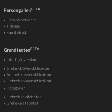
BETA
Persongalleri
Lista på personer
Tidslinje
Familjeträd
BETA
Grundtexten
Interlinjär version
Grekiskt/Svenskt lexikon
Arameiskt/svenskt lexikon
Hebreiskt/svenskt lexikon
Kategorier
Hebreiska alfabetet
Grekiska alfabetet