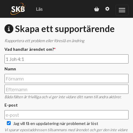
Läs
Skapa ett supportärende
Rapportera ett problem eller föreslå en ändring
Vad handlar ärendet om?
*
Namn
Båda fälten är frivilliga och vi ger inte vidare ditt namn till andra aktörer.
E-post
Jag vill få en uppdatering när problemet är löst
Vi sparar epostaddressen tillsammans med ärendet och ger den inte vidare