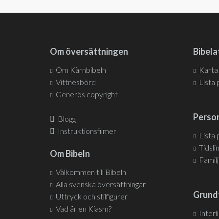
Om översättningen
Bibela
Om Kärnbibeln
Karta
Vittnesbörd
Lista 
Generös copyright
Person
Blogg
Instruktionsfilmer
Lista
Tidsli
Om Bibeln
Famil
Välkommen till Bibeln
Alla svenska översättningar
Grund
Uttryck och stilfigurer
Vad är en Kiasm?
Interl