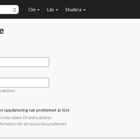
Om
Läs
Studera
e
a aktörer.
å en uppdatering när problemet är löst
nte vidare till andra aktörer.
ormation för att kunna lösa problemet.