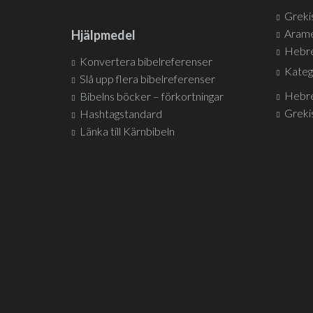
Greki
Arame
Hjälpmedel
Hebre
Konvertera bibelreferenser
Kateg
Slå upp flera bibelreferenser
Hebre
Bibelns böcker – förkortningar
Greki
Hashtagstandard
Länka till Kärnbibeln