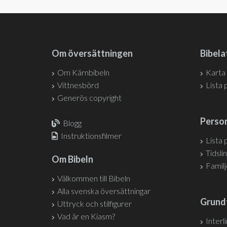
Om översättningen
Bibela
Om Kärnbibeln
Karta
Vittnesbörd
Lista 
Generös copyright
Person
Blogg
Instruktionsfilmer
Lista 
Tidslin
Om Bibeln
Famil
Välkommen till Bibeln
Alla svenska översättningar
Grund
Uttryck och stilfigurer
Vad är en Kiasm?
Interl