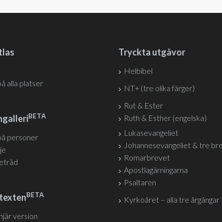
tlas
Tryckta utgåvor
Helbibel
på alla platser
NT+ (tre olika färger)
Rut & Ester
BETA
galleri
Ruth & Esther (engelska)
Lukasevangeliet
på personer
Johannesevangeliet & tre br
je
Romarbrevet
jeträd
Apostlagärningarna
Psaltaren
BETA
texten
Kyrkoåret – alla tre årgångar
injär version