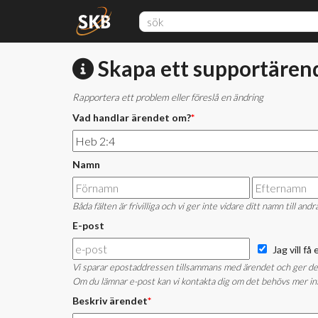
Skapa ett supportären
Rapportera ett problem eller föreslå en ändring
Vad handlar ärendet om?
*
Namn
Båda fälten är frivilliga och vi ger inte vidare ditt namn till andr
E-post
Jag vill f
Vi sparar epostaddressen tillsammans med ärendet och ger den i
Om du lämnar e-post kan vi kontakta dig om det behövs mer inf
Beskriv ärendet
*