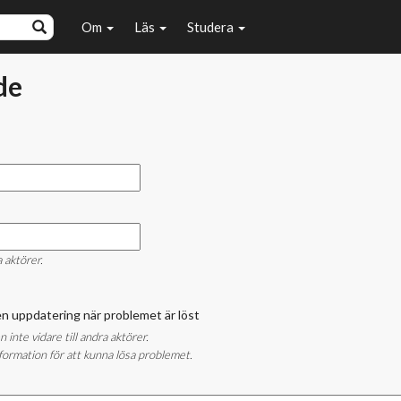
Om
Läs
Studera
de
a aktörer.
å en uppdatering när problemet är löst
nte vidare till andra aktörer.
ormation för att kunna lösa problemet.