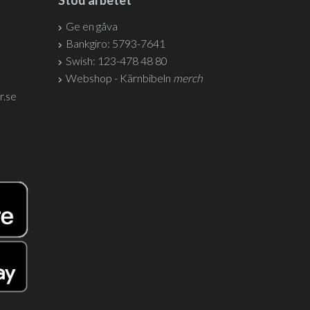
Stöd arbetet
Ge en gåva
Bankgiro: 5793-7641
Swish: 123-478 48 80
Webshop - Kärnbibeln
merch
r.se