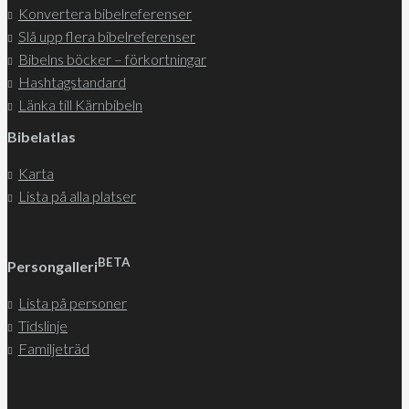
Konvertera bibelreferenser
Slå upp flera bibelreferenser
Bibelns böcker – förkortningar
Hashtagstandard
Länka till Kärnbibeln
Bibelatlas
Karta
Lista på alla platser
BETA
Persongalleri
Lista på personer
Tidslinje
Familjeträd