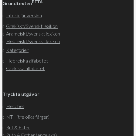
BETA
Grundtexten
Interlinjär version
Grekiskt/Svenskt lexikon
Arameiskt/svenskt lexikon
Hebreiskt/svenskt lexikon
Kategorier
Hebreiska alfabetet
Grekiska alfabetet
Tryckta utgåvor
Helbibel
NT+ (tre olika färger)
Rut & Ester
Ruth & Esther (engelska)