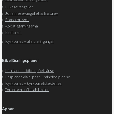
Lukasevangeliet
Johannesevangeliet & tre brev
Romarbrevet
Apostlagärningarna
Psaltaren
Kyrkoåret – alla tre årgångar
Bibelläsningsplaner
Läsplaner – bibelnpåettår.se
Läsplaner via e-post – minbibelplan.se
Kyrkoåret – kyrkoaretstexter.se
Torah och haftarah texter
Appar