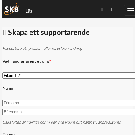
Läs
Skapa ett supportärende
Rapportera ett problem eller föreslå en ändring
Vad handlar ärendet om?
*
Namn
Båda fälten är frivilliga och vi ger inte vidare ditt namn till andra aktörer.
E-post