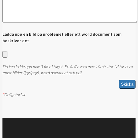
Ladda upp en bild på problemet eller ett word document som
beskriver det
Du kan ladda upp max 3 filer i taget. En fil får vara max 10mb stor. Vi tar bara
emot bilder (jpg/png), word dokument och pdf
*
Obligatorisk