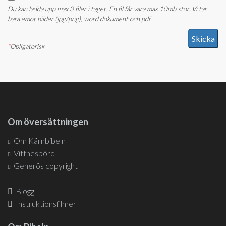
Du kan ladda upp max 3 filer i taget. En fil får vara max 10mb stor. Vi tar
bara emot bilder (jpg/png), word dokument och pdf
*
Obligatorisk
Om översättningen
Om Kärnbibeln
Vittnesbörd
Generös copyright
Blogg
Instruktionsfilmer