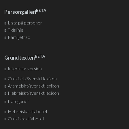
BETA
Persongalleri
Lista på personer
Tidslinje
Familjeträd
BETA
Grundtexten
Interlinjär version
Grekiskt/Svenskt lexikon
Arameiskt/svenskt lexikon
Hebreiskt/svenskt lexikon
Kategorier
Hebreiska alfabetet
Grekiska alfabetet