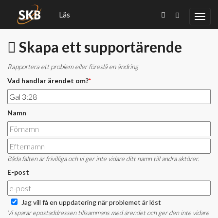
Läs
Skapa ett supportärende
Rapportera ett problem eller föreslå en ändring
Vad handlar ärendet om?
*
Namn
Båda fälten är frivilliga och vi ger inte vidare ditt namn till andra aktörer.
E-post
Jag vill få en uppdatering när problemet är löst
Vi sparar epostaddressen tillsammans med ärendet och ger den inte vidare