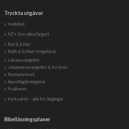
Tryckta utgåvor
Helbibel
NT+ (tre olika färger)
Rut & Ester
Ruth & Esther (engelska)
Lukasevangeliet
Johannesevangeliet & tre brev
Romarbrevet
Apostlagärningarna
Psaltaren
Kyrkoåret – alla tre årgångar
Bibelläsningsplaner