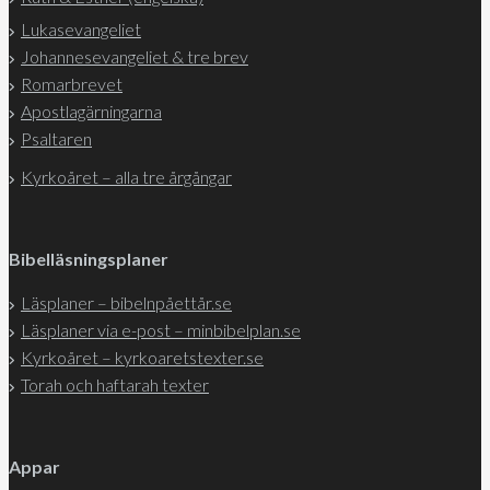
Lukasevangeliet
Johannesevangeliet & tre brev
Romarbrevet
Apostlagärningarna
Psaltaren
Kyrkoåret – alla tre årgångar
Bibelläsningsplaner
Läsplaner – bibelnpåettår.se
Läsplaner via e-post – minbibelplan.se
Kyrkoåret – kyrkoaretstexter.se
Torah och haftarah texter
Appar