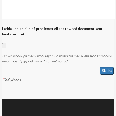
Ladda upp en bild på problemet eller ett word document som
beskriver det
Du kan ladda upp max 3 filer i taget. En fil får vara max 10mb stor. Vi tar bara
emot bilder (jpg/png), word dokument och pdf
*
Obligatorisk