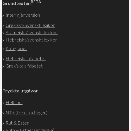
BETA
Grundtexten
Interlinjär version
Grekiskt/Svenskt lexikon
Arameiskt/svenskt lexikon
Hebreiskt/svenskt lexikon
Kategorier
Hebreiska alfabetet
Grekiska alfabetet
Tryckta utgåvor
Helbibel
NT+ (tre olika färger)
Rut & Ester
Ruth & Esther (engelska)