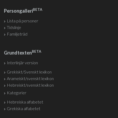
BETA
Persongalleri
Lista på personer
Tidslinje
Familjeträd
BETA
Grundtexten
Interlinjär version
Grekiskt/Svenskt lexikon
Arameiskt/svenskt lexikon
Hebreiskt/svenskt lexikon
Kategorier
Hebreiska alfabetet
Grekiska alfabetet