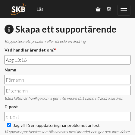
Läs
Skapa ett supportärende
Rapportera ett problem eller föreslå en ändring
Vad handlar ärendet om?
*
Namn
Båda fälten är frivilliga och vi ger inte vidare ditt namn till andra aktörer.
E-post
Jag vill få en uppdatering när problemet är löst
Vi sparar epostaddressen tillsammans med ärendet och ger den inte vidare