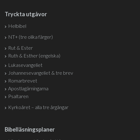
Tryckta utgåvor
Helbibel
NT+ (tre olika färger)
Rut & Ester
Ruth & Esther (engelska)
Lukasevangeliet
Johannesevangeliet & tre brev
Romarbrevet
Apostlagärningarna
Psaltaren
Kyrkoåret – alla tre årgångar
Bibelläsningsplaner