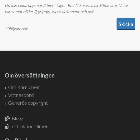
Du kan ladda upp max 3 filer i taget. En fil får vara max 10mb stor. Vi tar
bara emot bilder (jpg/png), word dokument och pdf
*
Obligatorisk
Om översättningen
Om Kärnbibeln
Vittnesbörd
Generös copyright
Blogg
Instruktionsfilmer