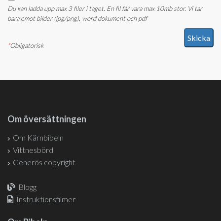
Du kan ladda upp max 3 filer i taget. En fil får vara max 10mb stor. Vi tar
bara emot bilder (jpg/png), word dokument och pdf
*
Obligatorisk
Om översättningen
Om Kärnbibeln
Vittnesbörd
Generös copyright
Blogg
Instruktionsfilmer