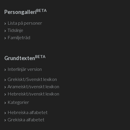
BETA
Persongalleri
Lista på personer
Tidslinje
Familjeträd
BETA
Grundtexten
Interlinjär version
Grekiskt/Svenskt lexikon
Arameiskt/svenskt lexikon
Hebreiskt/svenskt lexikon
Kategorier
Hebreiska alfabetet
Grekiska alfabetet