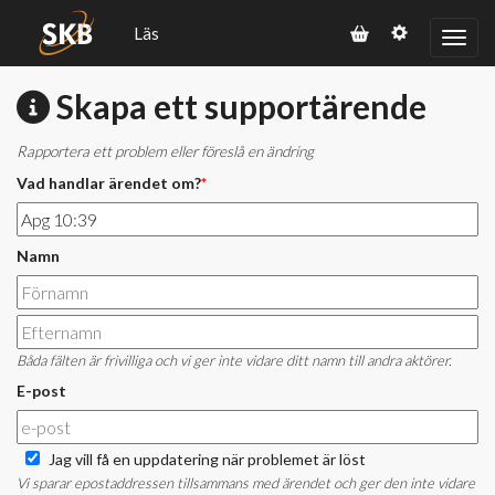
Läs
Skapa ett supportärende
Rapportera ett problem eller föreslå en ändring
Vad handlar ärendet om?
*
Namn
Båda fälten är frivilliga och vi ger inte vidare ditt namn till andra aktörer.
E-post
Jag vill få en uppdatering när problemet är löst
Vi sparar epostaddressen tillsammans med ärendet och ger den inte vidare