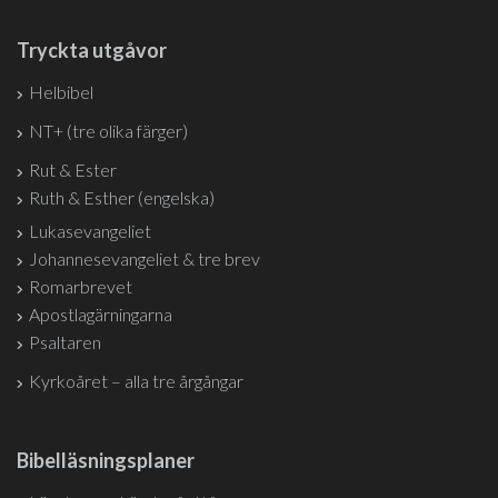
Tryckta utgåvor
Helbibel
NT+ (tre olika färger)
Rut & Ester
Ruth & Esther (engelska)
Lukasevangeliet
Johannesevangeliet & tre brev
Romarbrevet
Apostlagärningarna
Psaltaren
Kyrkoåret – alla tre årgångar
Bibelläsningsplaner