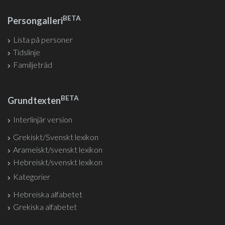
BETA
Persongalleri
Lista på personer
Tidslinje
Familjeträd
BETA
Grundtexten
Interlinjär version
Grekiskt/Svenskt lexikon
Arameiskt/svenskt lexikon
Hebreiskt/svenskt lexikon
Kategorier
Hebreiska alfabetet
Grekiska alfabetet