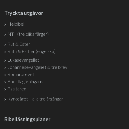
Tryckta utgåvor
Helbibel
NT+ (tre olika färger)
Rut & Ester
Ruth & Esther (engelska)
Lukasevangeliet
Johannesevangeliet & tre brev
Romarbrevet
Apostlagärningarna
Psaltaren
Kyrkoåret – alla tre årgångar
Bibelläsningsplaner