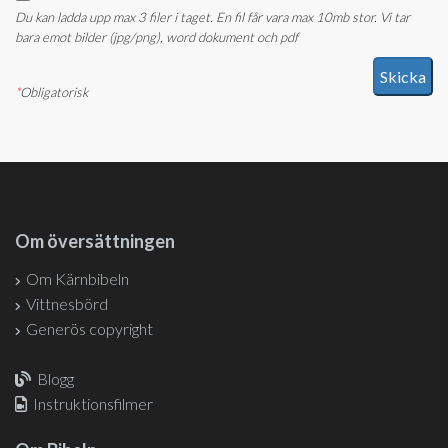
Du kan ladda upp max 3 filer i taget. En fil får vara max 10mb stor. Vi tar
bara emot bilder (jpg/png), word dokument och pdf
*
Obligatorisk
Om översättningen
Om Kärnbibeln
Vittnesbörd
Generös copyright
Blogg
Instruktionsfilmer