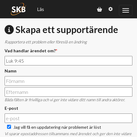
Läs
Skapa ett supportärende
Rapportera ett problem eller föreslå en ändring
Vad handlar ärendet om?
*
Namn
Båda fälten är frivilliga och vi ger inte vidare ditt namn till andra aktörer.
E-post
Jag vill få en uppdatering när problemet är löst
Vi sparar epostaddressen tillsammans med ärendet och ger den inte vidare