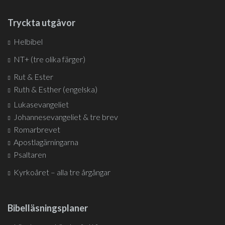
Tryckta utgåvor
Helbibel
NT+ (tre olika färger)
Rut & Ester
Ruth & Esther (engelska)
Lukasevangeliet
Johannesevangeliet & tre brev
Romarbrevet
Apostlagärningarna
Psaltaren
Kyrkoåret – alla tre årgångar
Bibelläsningsplaner