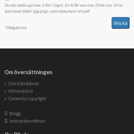
Du kan ladda upp max 3 filer i taget. En fil får vara max 10mb stor. Vi tar
bara emot bilder (jpg/png), word dokument och pdf
*
Obligatorisk
Om översättningen
Om Kärnbibeln
Vittnesbörd
Generös copyright
Blogg
Instruktionsfilmer