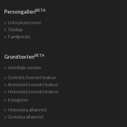
BETA
Persongalleri
Lista på personer
Tidslinje
Familjeträd
BETA
Grundtexten
Interlinjär version
Grekiskt/Svenskt lexikon
Arameiskt/svenskt lexikon
Hebreiskt/svenskt lexikon
Kategorier
Hebreiska alfabetet
Grekiska alfabetet