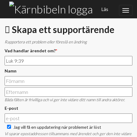
Läs
Skapa ett supportärende
Rapportera ett problem eller föreslå en ändring
Vad handlar ärendet om?
*
Namn
Båda fälten är frivilliga och vi ger inte vidare ditt namn till andra aktörer.
E-post
Jag vill få en uppdatering när problemet är löst
Vi sparar epostaddressen tillsammans med ärendet och ger den inte vidare