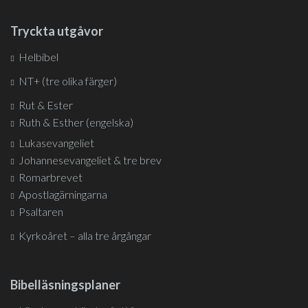
Tryckta utgåvor
Helbibel
NT+ (tre olika färger)
Rut & Ester
Ruth & Esther (engelska)
Lukasevangeliet
Johannesevangeliet & tre brev
Romarbrevet
Apostlagärningarna
Psaltaren
Kyrkoåret – alla tre årgångar
Bibelläsningsplaner