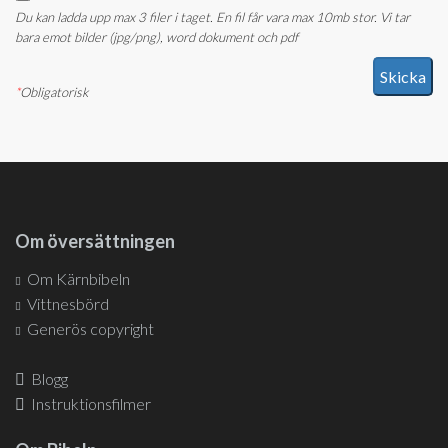
Du kan ladda upp max 3 filer i taget. En fil får vara max 10mb stor. Vi tar
bara emot bilder (jpg/png), word dokument och pdf
*
Obligatorisk
Om översättningen
Om Kärnbibeln
Vittnesbörd
Generös copyright
Blogg
Instruktionsfilmer