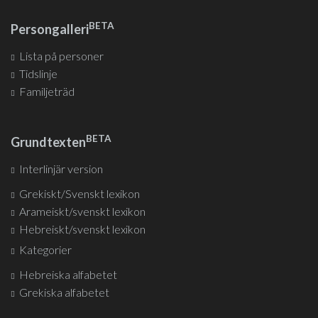
BETA
Persongalleri
Lista på personer
Tidslinje
Familjeträd
BETA
Grundtexten
Interlinjär version
Grekiskt/Svenskt lexikon
Arameiskt/svenskt lexikon
Hebreiskt/svenskt lexikon
Kategorier
Hebreiska alfabetet
Grekiska alfabetet