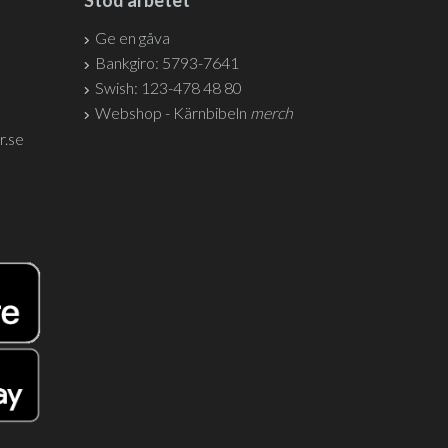
Stöd arbetet
Ge en gåva
Bankgiro: 5793-7641
Swish: 123-478 48 80
Webshop - Kärnbibeln
merch
r.se