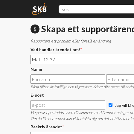
Skapa ett supportären
Rapportera ett problem eller föreslå en ändring
Vad handlar ärendet om?
*
Namn
Båda fälten är frivilliga och vi ger inte vidare ditt namn till andr
E-post
Jag vill f
Vi sparar epostaddressen tillsammans med ärendet och ger den i
Om du lämnar e-post kan vi kontakta dig om det behövs mer inf
Beskriv ärendet
*