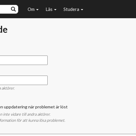
Om
Läs
Studera
de
a aktörer.
å en uppdatering när problemet är löst
nte vidare till andra aktörer.
ormation för att kunna lösa problemet.