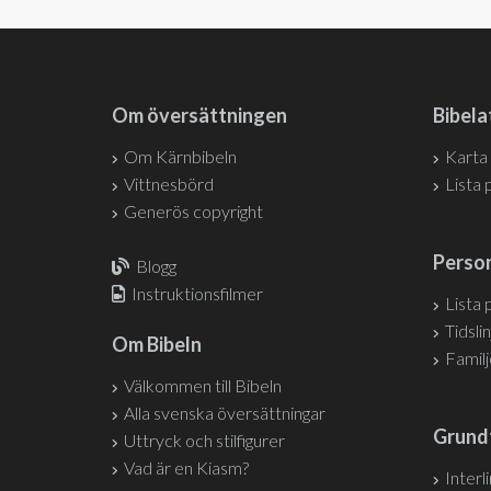
Om översättningen
Bibela
Om Kärnbibeln
Karta
Vittnesbörd
Lista 
Generös copyright
Person
Blogg
Instruktionsfilmer
Lista 
Tidslin
Om Bibeln
Famil
Välkommen till Bibeln
Alla svenska översättningar
Grund
Uttryck och stilfigurer
Vad är en Kiasm?
Interl