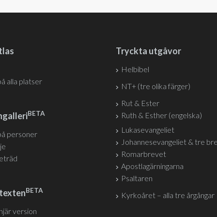
tlas
Tryckta utgåvor
Helbibel
på alla platser
NT+ (tre olika färger)
Rut & Ester
BETA
galleri
Ruth & Esther (engelska)
Lukasevangeliet
på personer
Johannesevangeliet & tre br
je
Romarbrevet
jeträd
Apostlagärningarna
Psaltaren
BETA
texten
Kyrkoåret – alla tre årgångar
injär version