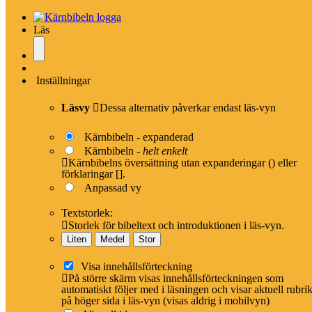
Skapa ett supportärende
Läs
Rapportera ett problem eller föreslå en ändring
Vad handlar ärendet om?
*
Inställningar
Läsvy
Dessa alternativ påverkar endast läs-vyn
Kärnbibeln - expanderad
Namn
Kärnbibeln -
helt enkelt
Kärnbibelns översättning utan expanderingar () eller
förklaringar [].
Anpassad vy
Båda fälten är frivilliga och vi ger inte vidare ditt namn till andra aktörer.
Textstorlek:
Storlek för bibeltext och introduktionen i läs-vyn.
E-post
Liten
Medel
Stor
Visa innehållsförteckning
Jag vill få en uppdatering när problemet är löst
På större skärm visas innehållsförteckningen som
automatiskt följer med i läsningen och visar aktuell rubri
Vi sparar epostaddressen tillsammans med ärendet och ger den inte vidare till
på höger sida i läs-vyn (visas aldrig i mobilvyn)
andra aktörer.