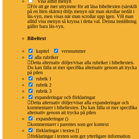
Visa alltid menyn
Om du lämnar e-post kan vi kontakta dig om det behövs mer information för att
För att ge mer utrymme för att läsa bibeltexten (särskilt
kunna lösa problemet.
på en liten skärm) döljs menyn när man skrollar nedåt i
läs-vyn, men visas när man scrollar upp igen. Vill man
Beskriv ärendet
*
alltid visa menyn så kryssa i detta val. Denna inställning
gäller bara läs-vyn.
Bibeltext
Ladda upp en bild på problemet eller ett word document som beskriver det
kapitel
versnummer
alla rubriker
Detta alternativ döljer/visar alla rubriker i bibeltexten.
Du kan fälla ut mer specifika alternativ genom att trycka
på pilen
Du kan ladda upp max 3 filer i taget. En fil får vara max 10mb stor. Vi tar bara
rubrik 1
emot bilder (jpg/png), word dokument och pdf
rubrik 2
rubrik 3
expanderingar och förklaringar
*
Obligatorisk
Detta alternativ döljer/visar alla expanderingar och
kommentarer i bibeltexten. Du kan fälla ut mer specifika
alternativ genom att trycka på pilen
expanderingar ()
kommentarer i parentes som ger kontext
förklaringar i texten []
Om översättningen
förklaringar i texten som ger ytterligare information