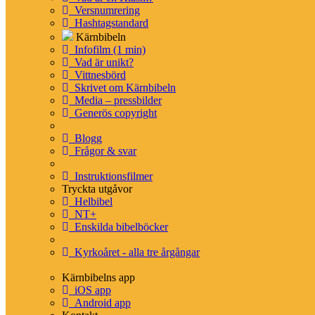
Versnumrering
Hashtagstandard
Kärnbibeln
Infofilm (1 min)
Vad är unikt?
Bibelläsningsplaner
Vittnesbörd
Skrivet om Kärnbibeln
Läsplaner – bibelnpåettår.se
Media – pressbilder
Läsplaner via e-post – minbibelplan.se
Generös copyright
Kyrkoåret – kyrkoaretstexter.se
Torah och haftarah texter
Blogg
Frågor & svar
Instruktionsfilmer
Tryckta utgåvor
Appar
Helbibel
NT+
Enskilda bibelböcker
Kyrkoåret - alla tre årgångar
Läs mer om appen
Kärnbibelns app
iOS app
Android app