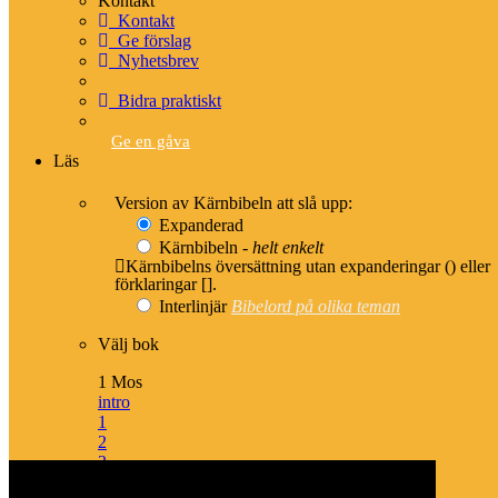
Kontakt
Kontakt
Ge förslag
Nyhetsbrev
Kontakt
Bidra praktiskt
info@karnbibeln.se
Ge förslag
Ge en gåva
Bidra
Läs
Version av Kärnbibeln att slå upp:
Expanderad
Följ oss
Kärnbibeln -
helt enkelt
Kärnbibelns översättning utan expanderingar () eller
Instagram
förklaringar [].
Facebook
Interlinjär
Bibelord på olika teman
Youtube
Nyhetsbrev
Välj bok
1 Mos
intro
1
Stöd arbetet
2
3
Ge en gåva
4
Bankgiro: 5793-7641