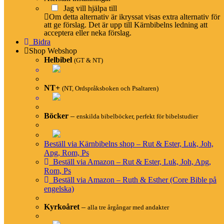
Hashtagstandard
Jag vill hjälpa till
Länka till Kärnbibeln
Om detta alternativ är ikryssat visas extra alternativ för
att ge förslag. Det är upp till Kärnbibelns ledning att
acceptera eller neka förslag.
Bibelatlas
Bidra
Shop
Webshop
Karta
Helbibel
(GT & NT)
Lista på alla platser
NT+
(NT, Ordspråksboken och Psaltaren)
BETA
Persongalleri
Böcker
–
enskilda bibelböcker, perfekt för bibelstudier
Lista på personer
Tidslinje
Beställ via Kärnbibelns shop – Rut & Ester, Luk, Joh,
Familjeträd
Apg, Rom, Ps
Beställ via Amazon – Rut & Ester, Luk, Joh, Apg,
Rom, Ps
Beställ via Amazon – Ruth & Esther (Core Bible på
engelska)
BETA
Grundtexten
Kyrkoåret
–
alla tre årgångar med andakter
Interlinjär version