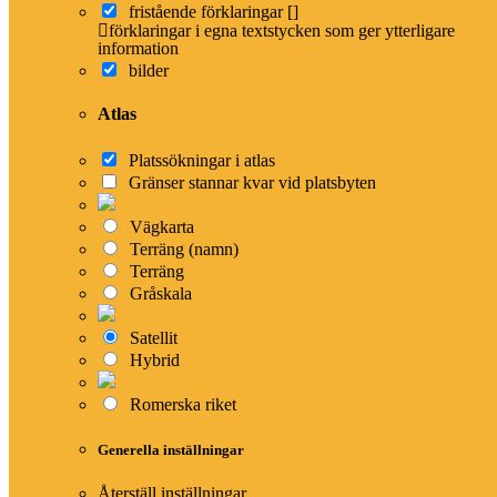
fristående förklaringar []
Om Kärnbibeln
förklaringar i egna textstycken som ger ytterligare
Vittnesbörd
information
Generös copyright
bilder
Atlas
Blogg
Instruktionsfilmer
Platssökningar i atlas
Gränser stannar kvar vid platsbyten
Om Bibeln
Vägkarta
Välkommen till Bibeln
Terräng (namn)
Alla svenska översättningar
Terräng
Uttryck och stilfigurer
Gråskala
Vad är en Kiasm?
Satellit
Hybrid
Romerska riket
Hjälpmedel
Generella inställningar
Konvertera bibelreferenser
Slå upp flera bibelreferenser
Bibelns böcker – förkortningar
Återställ inställningar