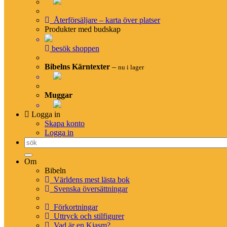
Grekiskt/Svenskt lexikon
Arameiskt/svenskt lexikon
Återförsäljare – karta över platser
Hebreiskt/svenskt lexikon
Produkter med budskap
Kategorier
besök shoppen
Hebreiska alfabetet
Grekiska alfabetet
Bibelns Kärntexter
–
nu i lager
Muggar
Tryckta utgåvor
Logga in
Skapa konto
Helbibel
Logga in
NT+ (tre olika färger)
Rut & Ester
Om
Ruth & Esther (engelska)
Bibeln
Lukasevangeliet
Världens mest lästa bok
Johannesevangeliet & tre brev
Svenska översättningar
Romarbrevet
Apostlagärningarna
Förkortningar
Psaltaren
Uttryck och stilfigurer
Vad är en Kiasm?
Kyrkoåret – alla tre årgångar