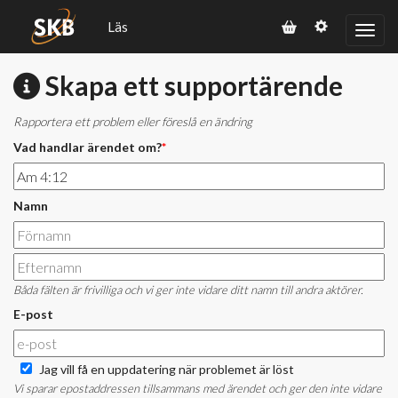
Läs
Skapa ett supportärende
Rapportera ett problem eller föreslå en ändring
Vad handlar ärendet om?
*
Namn
Båda fälten är frivilliga och vi ger inte vidare ditt namn till andra aktörer.
E-post
Jag vill få en uppdatering när problemet är löst
Vi sparar epostaddressen tillsammans med ärendet och ger den inte vidare