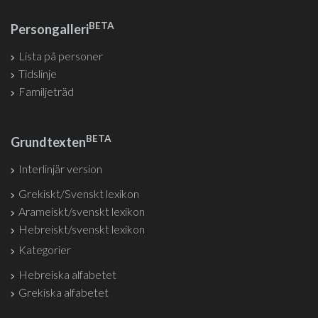
BETA
Persongalleri
Lista på personer
Tidslinje
Familjeträd
BETA
Grundtexten
Interlinjär version
Grekiskt/Svenskt lexikon
Arameiskt/svenskt lexikon
Hebreiskt/svenskt lexikon
Kategorier
Hebreiska alfabetet
Grekiska alfabetet