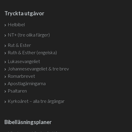
Tryckta utgåvor
Helbibel
NT+ (tre olika färger)
Rut & Ester
Ruth & Esther (engelska)
Lukasevangeliet
Johannesevangeliet & tre brev
Romarbrevet
Apostlagärningarna
Psaltaren
Kyrkoåret – alla tre årgångar
Bibelläsningsplaner