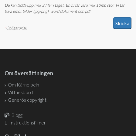
Du kan ladda upp max 3 filer i taget. En fil får vara max 10mb stor. Vi tar
bara emot bilder (jpg/png), word dokument och pdf
*
Obligatorisk
Om översättningen
Om Kärnbibeln
Vittnesbörd
Generös copyright
Blogg
Instruktionsfilmer