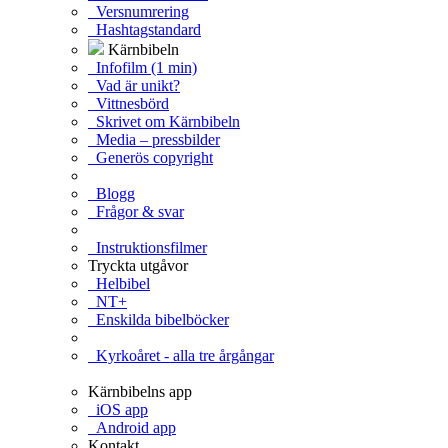
Versnumrering
Hashtagstandard
Kärnbibeln
Infofilm (1 min)
Vad är unikt?
Vittnesbörd
Skrivet om Kärnbibeln
Media – pressbilder
Generös copyright
Blogg
Frågor & svar
Instruktionsfilmer
Tryckta utgåvor
Helbibel
NT+
Enskilda bibelböcker
Kyrkoåret - alla tre årgångar
Kärnbibelns app
iOS app
Android app
Kontakt