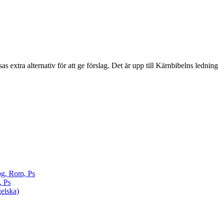
sas extra alternativ för att ge förslag. Det är upp till Kärnbibelns ledning
pg, Rom, Ps
, Ps
elska)