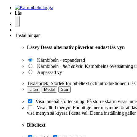
Läs
Inställningar
Läsvy
Dessa alternativ påverkar endast läs-vyn
Kärnbibeln - expanderad
Kärnbibeln -
helt enkelt
Kärnbibelns översättning ut
Anpassad vy
Textstorlek:
Storlek för bibeltext och introduktionen i läs
Liten
Medel
Stor
Visa innehållsförteckning
På större skärm visas inne
Visa alltid menyn
För att ge mer utrymme för att läs
visa menyn så kryssa i detta val. Denna inställning gäller
Bibeltext