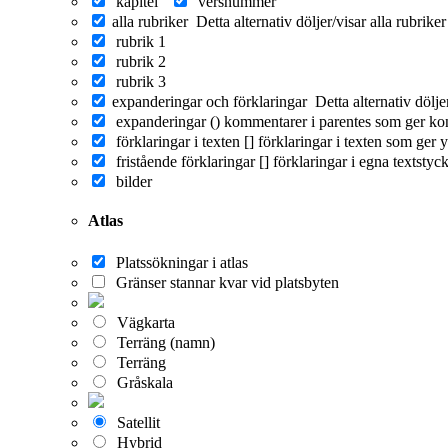
kapitel
versnummer
alla rubriker
Detta alternativ döljer/visar alla rubrike
rubrik 1
rubrik 2
rubrik 3
expanderingar och förklaringar
Detta alternativ dölj
expanderingar ()
kommentarer i parentes som ger ko
förklaringar i texten []
förklaringar i texten som ger y
fristående förklaringar []
förklaringar i egna textstyc
bilder
Atlas
Platssökningar i atlas
Gränser stannar kvar vid platsbyten
Vägkarta
Terräng (namn)
Terräng
Gråskala
Satellit
Hybrid