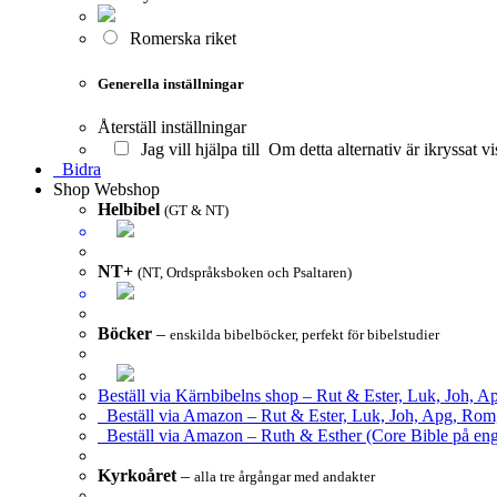
Romerska riket
Generella inställningar
Återställ inställningar
Jag vill hjälpa till
Om detta alternativ är ikryssat vi
Bidra
Shop
Webshop
Helbibel
(GT & NT)
NT+
(NT, Ordspråksboken och Psaltaren)
Böcker
–
enskilda bibelböcker, perfekt för bibelstudier
Beställ via Kärnbibelns shop – Rut & Ester, Luk, Joh, A
Beställ via Amazon – Rut & Ester, Luk, Joh, Apg, Rom
Beställ via Amazon – Ruth & Esther (Core Bible på eng
Kyrkoåret
–
alla tre årgångar med andakter