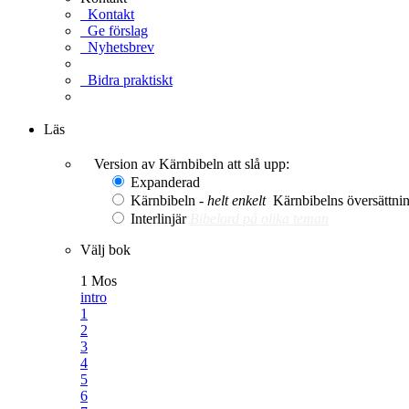
Kontakt
Ge förslag
Nyhetsbrev
Bidra praktiskt
Ge en gåva
Läs
Version av Kärnbibeln att slå upp:
Expanderad
Kärnbibeln -
helt enkelt
Kärnbibelns översättning
Interlinjär
Bibelord på olika teman
Välj bok
1 Mos
intro
1
2
3
4
5
6