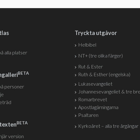
tlas
Tryckta utgåvor
Helbibel
på alla platser
NT+ (tre olika färger)
Rut & Ester
BETA
galleri
Ruth & Esther (engelska)
Lukasevangeliet
på personer
Johannesevangeliet & tre br
je
Romarbrevet
jeträd
Apostlagärningarna
Psaltaren
BETA
texten
Kyrkoåret – alla tre årgångar
injär version