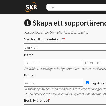
Skapa ett supportären
Rapportera ett problem eller föreslå en ändring
Vad handlar ärendet om?
*
Namn
Båda fälten är frivilliga och vi ger inte vidare ditt namn till andr
E-post
Jag vill f
Vi sparar epostaddressen tillsammans med ärendet och ger den i
Om du lämnar e-post kan vi kontakta dig om det behövs mer inf
Beskriv ärendet
*