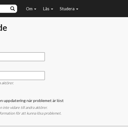
Om
Läs
Studera
de
a aktörer.
å en uppdatering när problemet är löst
nte vidare till andra aktörer.
ormation för att kunna lösa problemet.