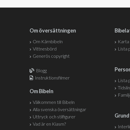
Om översättningen
Bibela
Om Kärnbibeln
Karta
Vittnesbörd
Lista 
Generös copyright
Person
Blogg
Instruktionsfilmer
Lista 
Tidslin
Om Bibeln
Famil
Välkommen till Bibeln
Alla svenska översättningar
Grund
Uttryck och stilfigurer
Vad är en Kiasm?
Interl