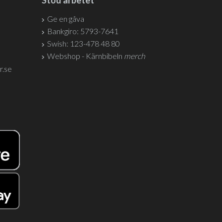
Stöd arbetet
Ge en gåva
Bankgiro: 5793-7641
Swish: 123-478 48 80
Webshop - Kärnbibeln
merch
r.se