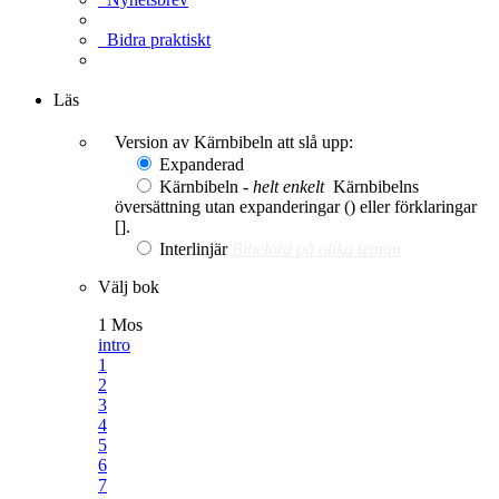
Bidra praktiskt
Ge en gåva
Läs
Version av Kärnbibeln att slå upp:
Expanderad
Kärnbibeln -
helt enkelt
Kärnbibelns
översättning utan expanderingar () eller förklaringar
[].
Interlinjär
Bibelord på olika teman
Välj bok
1 Mos
intro
1
2
3
4
5
6
7