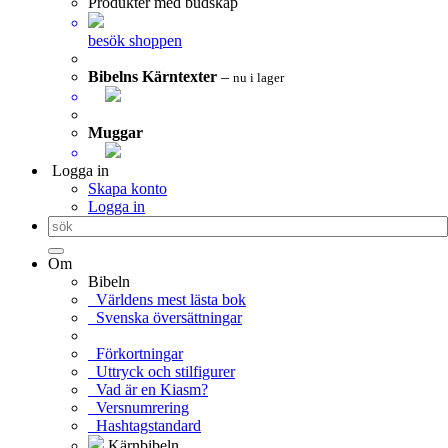
Produkter med budskap
besök shoppen
Bibelns Kärntexter
–
nu i lager
Muggar
Logga in
Skapa konto
Logga in
Om
Bibeln
Världens mest lästa bok
Svenska översättningar
Förkortningar
Uttryck och stilfigurer
Vad är en Kiasm?
Versnumrering
Hashtagstandard
Kärnbibeln