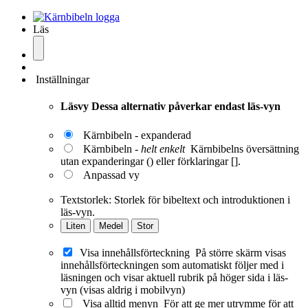
Läs
Inställningar
Läsvy
Dessa alternativ påverkar endast läs-vyn
Kärnbibeln - expanderad
Kärnbibeln -
helt enkelt
Kärnbibelns översättning
utan expanderingar () eller förklaringar [].
Anpassad vy
Textstorlek:
Storlek för bibeltext och introduktionen i
läs-vyn.
Liten
Medel
Stor
Visa innehållsförteckning
På större skärm visas
innehållsförteckningen som automatiskt följer med i
läsningen och visar aktuell rubrik på höger sida i läs-
vyn (visas aldrig i mobilvyn)
Visa alltid menyn
För att ge mer utrymme för att