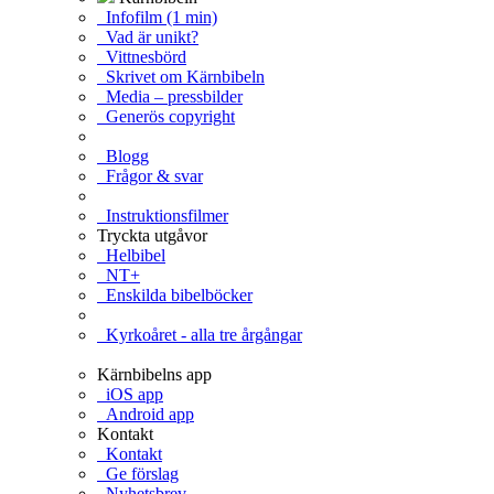
Infofilm (1 min)
Vad är unikt?
Vittnesbörd
Skrivet om Kärnbibeln
Media – pressbilder
Generös copyright
Blogg
Frågor & svar
Instruktionsfilmer
Tryckta utgåvor
Helbibel
NT+
Enskilda bibelböcker
Kyrkoåret - alla tre årgångar
Kärnbibelns app
iOS app
Android app
Kontakt
Kontakt
Ge förslag
Nyhetsbrev