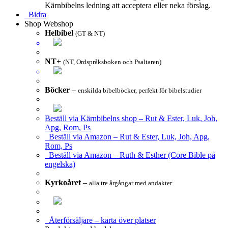
Kärnbibelns ledning att acceptera eller neka förslag.
Bidra
Shop
Webshop
Helbibel
(GT & NT)
NT+
(NT, Ordspråksboken och Psaltaren)
Böcker
–
enskilda bibelböcker, perfekt för bibelstudier
Beställ via Kärnbibelns shop – Rut & Ester, Luk, Joh,
Apg, Rom, Ps
Beställ via Amazon – Rut & Ester, Luk, Joh, Apg,
Rom, Ps
Beställ via Amazon – Ruth & Esther (Core Bible på
engelska)
Kyrkoåret
–
alla tre årgångar med andakter
Återförsäljare – karta över platser