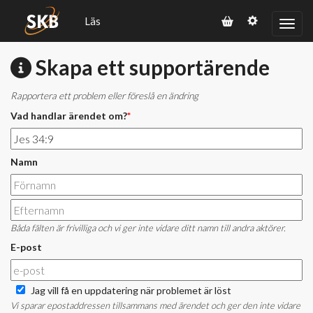
Läs
Skapa ett supportärende
Rapportera ett problem eller föreslå en ändring
Vad handlar ärendet om?
*
Namn
Båda fälten är frivilliga och vi ger inte vidare ditt namn till andra aktörer.
E-post
Jag vill få en uppdatering när problemet är löst
Vi sparar epostaddressen tillsammans med ärendet och ger den inte vidare