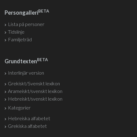
BETA
Persongalleri
Lista på personer
Tidslinje
Familjeträd
BETA
Grundtexten
Interlinjär version
Grekiskt/Svenskt lexikon
Arameiskt/svenskt lexikon
Hebreiskt/svenskt lexikon
Kategorier
Hebreiska alfabetet
Grekiska alfabetet