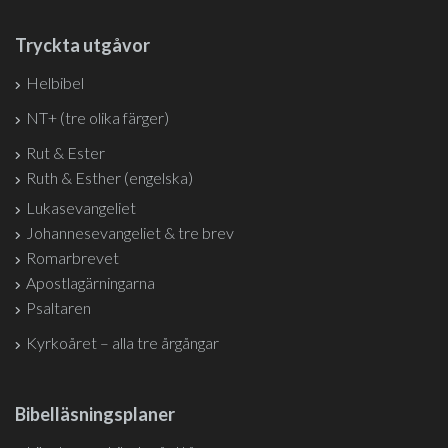
Tryckta utgåvor
Helbibel
NT+ (tre olika färger)
Rut & Ester
Ruth & Esther (engelska)
Lukasevangeliet
Johannesevangeliet & tre brev
Romarbrevet
Apostlagärningarna
Psaltaren
Kyrkoåret – alla tre årgångar
Bibelläsningsplaner