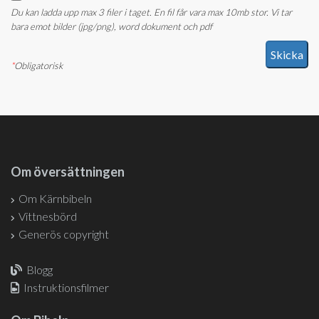
Du kan ladda upp max 3 filer i taget. En fil får vara max 10mb stor. Vi tar
bara emot bilder (jpg/png), word dokument och pdf
*
Obligatorisk
Om översättningen
Om Kärnbibeln
Vittnesbörd
Generös copyright
Blogg
Instruktionsfilmer