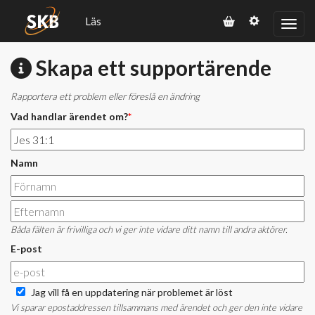
Läs
Skapa ett supportärende
Rapportera ett problem eller föreslå en ändring
Vad handlar ärendet om?
*
Namn
Båda fälten är frivilliga och vi ger inte vidare ditt namn till andra aktörer.
E-post
Jag vill få en uppdatering när problemet är löst
Vi sparar epostaddressen tillsammans med ärendet och ger den inte vidare