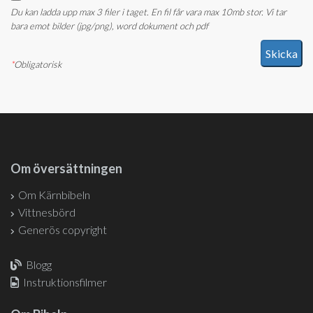
Du kan ladda upp max 3 filer i taget. En fil får vara max 10mb stor. Vi tar
bara emot bilder (jpg/png), word dokument och pdf
*
Obligatorisk
Om översättningen
Om Kärnbibeln
Vittnesbörd
Generös copyright
Blogg
Instruktionsfilmer