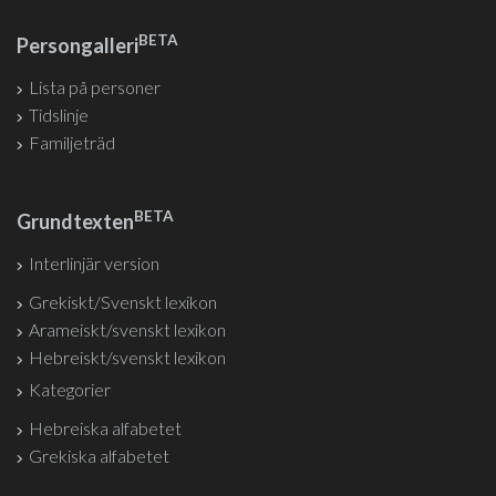
BETA
Persongalleri
Lista på personer
Tidslinje
Familjeträd
BETA
Grundtexten
Interlinjär version
Grekiskt/Svenskt lexikon
Arameiskt/svenskt lexikon
Hebreiskt/svenskt lexikon
Kategorier
Hebreiska alfabetet
Grekiska alfabetet