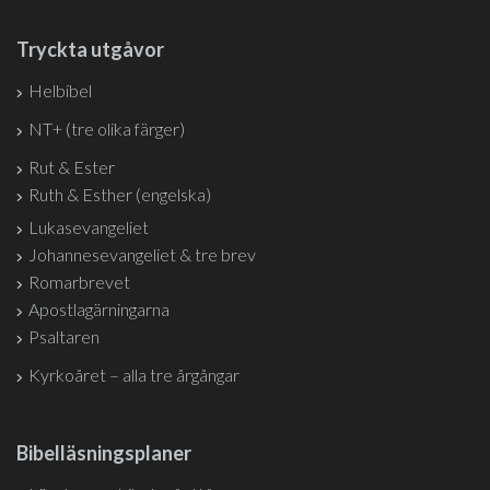
Tryckta utgåvor
Helbibel
NT+ (tre olika färger)
Rut & Ester
Ruth & Esther (engelska)
Lukasevangeliet
Johannesevangeliet & tre brev
Romarbrevet
Apostlagärningarna
Psaltaren
Kyrkoåret – alla tre årgångar
Bibelläsningsplaner