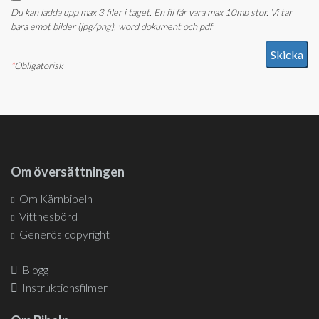
Du kan ladda upp max 3 filer i taget. En fil får vara max 10mb stor. Vi tar
bara emot bilder (jpg/png), word dokument och pdf
*
Obligatorisk
Om översättningen
Om Kärnbibeln
Vittnesbörd
Generös copyright
Blogg
Instruktionsfilmer