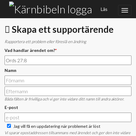
Läs
Skapa ett supportärende
Rapportera ett problem eller föreslå en ändring
Vad handlar ärendet om?
*
Namn
Båda fälten är frivilliga och vi ger inte vidare ditt namn till andra aktörer.
E-post
Jag vill få en uppdatering när problemet är löst
Vi sparar epostaddressen tillsammans med ärendet och ger den inte vidare