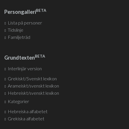
BETA
Persongalleri
Lista på personer
Tidslinje
Familjeträd
BETA
Grundtexten
Interlinjär version
Grekiskt/Svenskt lexikon
Arameiskt/svenskt lexikon
Hebreiskt/svenskt lexikon
Kategorier
Hebreiska alfabetet
Grekiska alfabetet