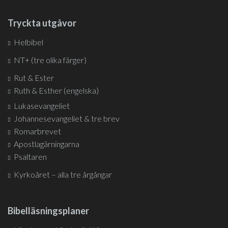
Tryckta utgåvor
Helbibel
NT+ (tre olika färger)
Rut & Ester
Ruth & Esther (engelska)
Lukasevangeliet
Johannesevangeliet & tre brev
Romarbrevet
Apostlagärningarna
Psaltaren
Kyrkoåret – alla tre årgångar
Bibelläsningsplaner