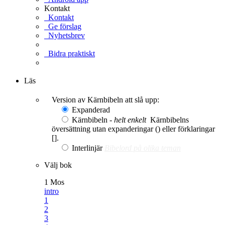
Kontakt
Kontakt
Ge förslag
Nyhetsbrev
Bidra praktiskt
Ge en gåva
Läs
Version av Kärnbibeln att slå upp:
Expanderad
Kärnbibeln -
helt enkelt
Kärnbibelns
översättning utan expanderingar () eller förklaringar
[].
Interlinjär
Bibelord på olika teman
Välj bok
1 Mos
intro
1
2
3