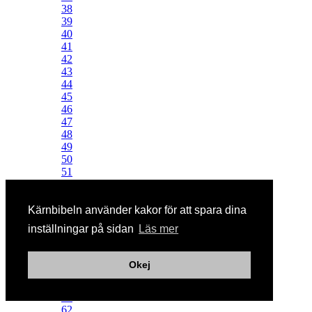
38
39
40
41
42
43
44
45
46
47
48
49
50
51
52
53
54
Kärnbibeln använder kakor för att spara dina
55
inställningar på sidan
Läs mer
56
57
58
Okej
59
60
61
62