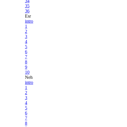
34
35
36
Esr
intro
1
2
3
4
5
6
7
8
9
10
Neh
intro
1
2
3
4
5
6
7
8