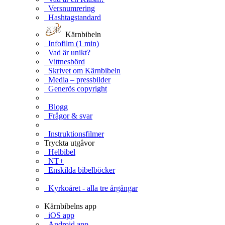
Versnumrering
Hashtagstandard
Kärnbibeln
Infofilm (1 min)
Vad är unikt?
Vittnesbörd
Skrivet om Kärnbibeln
Media – pressbilder
Generös copyright
Blogg
Frågor & svar
Instruktionsfilmer
Tryckta utgåvor
Helbibel
NT+
Enskilda bibelböcker
Kyrkoåret - alla tre årgångar
Kärnbibelns app
iOS app
Android app