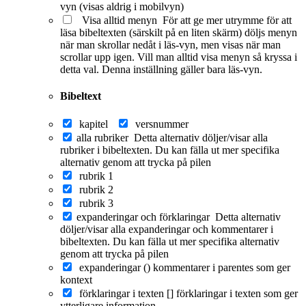
vyn (visas aldrig i mobilvyn)
Visa alltid menyn
För att ge mer utrymme för att
läsa bibeltexten (särskilt på en liten skärm) döljs menyn
när man skrollar nedåt i läs-vyn, men visas när man
scrollar upp igen. Vill man alltid visa menyn så kryssa i
detta val. Denna inställning gäller bara läs-vyn.
Bibeltext
kapitel
versnummer
alla rubriker
Detta alternativ döljer/visar alla
rubriker i bibeltexten. Du kan fälla ut mer specifika
alternativ genom att trycka på pilen
rubrik 1
rubrik 2
rubrik 3
expanderingar och förklaringar
Detta alternativ
döljer/visar alla expanderingar och kommentarer i
bibeltexten. Du kan fälla ut mer specifika alternativ
genom att trycka på pilen
expanderingar ()
kommentarer i parentes som ger
kontext
förklaringar i texten []
förklaringar i texten som ger
ytterligare information