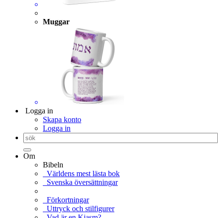
Muggar
Logga in
Skapa konto
Logga in
Om
Bibeln
Världens mest lästa bok
Svenska översättningar
Förkortningar
Uttryck och stilfigurer
Vad är en Kiasm?