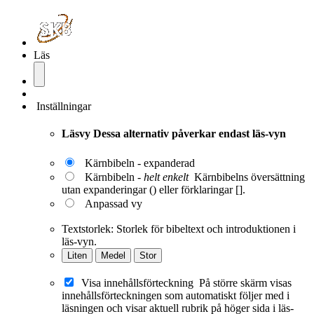
Läs
Inställningar
Läsvy
Dessa alternativ påverkar endast läs-vyn
Kärnbibeln - expanderad
Kärnbibeln -
helt enkelt
Kärnbibelns översättning
utan expanderingar () eller förklaringar [].
Anpassad vy
Textstorlek:
Storlek för bibeltext och introduktionen i
läs-vyn.
Liten
Medel
Stor
Visa innehållsförteckning
På större skärm visas
innehållsförteckningen som automatiskt följer med i
läsningen och visar aktuell rubrik på höger sida i läs-