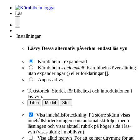
Läs
Inställningar
Läsvy
Dessa alternativ påverkar endast läs-vyn
Kärnbibeln - expanderad
Kärnbibeln -
helt enkelt
Kärnbibelns översättning
utan expanderingar () eller förklaringar [].
Anpassad vy
Textstorlek:
Storlek för bibeltext och introduktionen i
läs-vyn.
Liten
Medel
Stor
Visa innehållsförteckning
På större skärm visas
innehållsförteckningen som automatiskt följer med i
läsningen och visar aktuell rubrik på höger sida i läs-
vyn (visas aldrig i mobilvyn)
Visa alltid menyn
För att ge mer utrymme för att