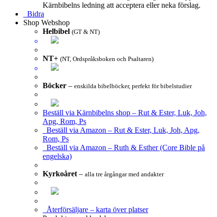
Kärnbibelns ledning att acceptera eller neka förslag.
Bidra
Shop
Webshop
Helbibel
(GT & NT)
NT+
(NT, Ordspråksboken och Psaltaren)
Böcker
–
enskilda bibelböcker, perfekt för bibelstudier
Beställ via Kärnbibelns shop – Rut & Ester, Luk, Joh,
Apg, Rom, Ps
Beställ via Amazon – Rut & Ester, Luk, Joh, Apg,
Rom, Ps
Beställ via Amazon – Ruth & Esther (Core Bible på
engelska)
Kyrkoåret
–
alla tre årgångar med andakter
Återförsäljare – karta över platser