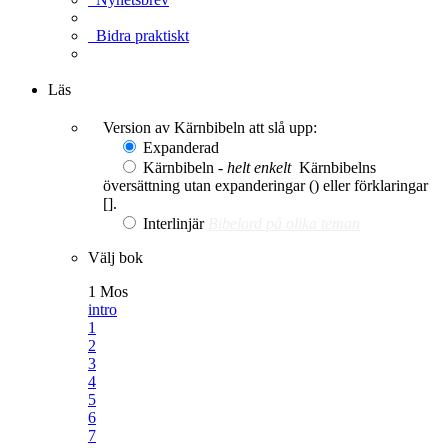
Bidra praktiskt
Ge en gåva
Läs
Version av Kärnbibeln att slå upp:
Expanderad
Kärnbibeln -
helt enkelt
Kärnbibelns
översättning utan expanderingar () eller förklaringar
[].
Interlinjär
Bibelord på olika teman
Välj bok
1 Mos
intro
1
2
3
4
5
6
7