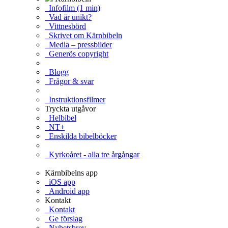
Infofilm (1 min)
Vad är unikt?
Vittnesbörd
Skrivet om Kärnbibeln
Media – pressbilder
Generös copyright
Blogg
Frågor & svar
Instruktionsfilmer
Tryckta utgåvor
Helbibel
NT+
Enskilda bibelböcker
Kyrkoåret - alla tre årgångar
Kärnbibelns app
iOS app
Android app
Kontakt
Kontakt
Ge förslag
Nyhetsbrev