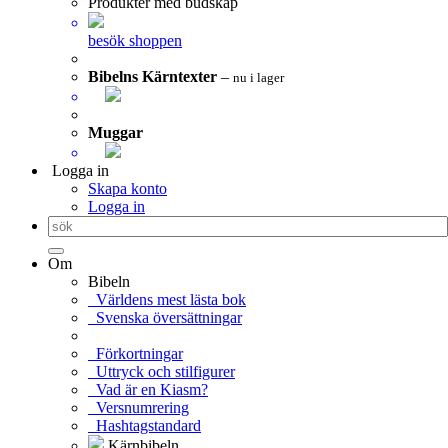
Produkter med budskap
besök shoppen
Bibelns Kärntexter
–
nu i lager
Muggar
Logga in
Skapa konto
Logga in
Om
Bibeln
Världens mest lästa bok
Svenska översättningar
Förkortningar
Uttryck och stilfigurer
Vad är en Kiasm?
Versnumrering
Hashtagstandard
Kärnbibeln