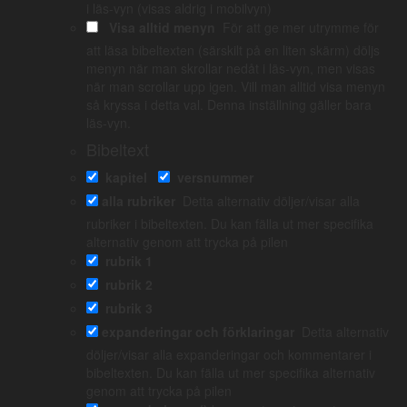
i läs-vyn (visas aldrig i mobilvyn)
Visa alltid menyn
För att ge mer utrymme för
att läsa bibeltexten (särskilt på en liten skärm) döljs
Ladda upp en bild på problemet eller ett word document som
menyn när man skrollar nedåt i läs-vyn, men visas
beskriver det
när man scrollar upp igen. Vill man alltid visa menyn
så kryssa i detta val. Denna inställning gäller bara
Du kan ladda upp max 3 filer i taget. En fil får vara max 10mb stor. Vi
läs-vyn.
tar bara emot bilder (jpg/png), word dokument och pdf
Bibeltext
kapitel
versnummer
*
Obligatorisk
alla rubriker
Detta alternativ döljer/visar alla
rubriker i bibeltexten. Du kan fälla ut mer specifika
alternativ genom att trycka på pilen
rubrik 1
Om översättningen
rubrik 2
Om Kärnbibeln
rubrik 3
Vittnesbörd
expanderingar och förklaringar
Detta alternativ
Generös copyright
döljer/visar alla expanderingar och kommentarer i
bibeltexten. Du kan fälla ut mer specifika alternativ
Blogg
genom att trycka på pilen
Instruktionsfilmer