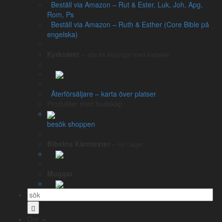
Beställ via Amazon – Rut & Ester, Luk, Joh, Apg,
Helbibel
Rom, Ps
Beställ via Amazon – Ruth & Esther (Core Bible på
NT+ (tre olika färger)
engelska)
Rut & Ester
Ruth & Esther (engelska)
Kyrkoåret
–
alla tre årgångar med andakter
Lukasevangeliet
Johannesevangeliet & tre brev
Romarbrevet
Apostlagärningarna
Återförsäljare – karta över platser
Psaltaren
Produkter med budskap
Kyrkoåret – alla tre årgångar
besök shoppen
Bibelns Kärntexter
–
nu i lager
Bibelläsningsplaner
Läsplaner – bibelnpåettår.se
Muggar
Läsplaner via e-post – minbibelplan.se
Kyrkoåret – kyrkoaretstexter.se
Torah och haftarah texter
Om