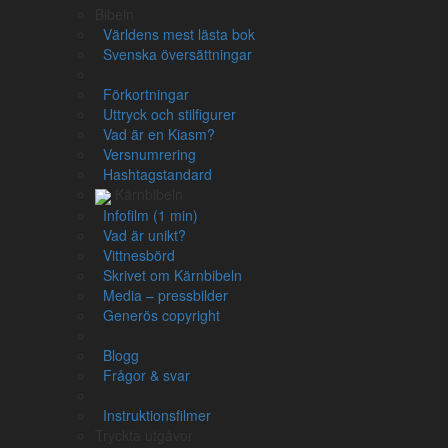
Bibeln
Världens mest lästa bok
Appar
Svenska översättningar
Förkortningar
Uttryck och stilfigurer
Läs mer om appen
Vad är en Kiasm?
Versnumrering
Hashtagstandard
Kärnbibeln
Infofilm (1 min)
Vad är unikt?
Kontakt
Vittnesbörd
Skrivet om Kärnbibeln
info@karnbibeln.se
Media – pressbilder
Ge förslag
Generös copyright
Bidra
Blogg
Frågor & svar
Följ oss
Instruktionsfilmer
Instagram
Tryckta utgåvor
Facebook