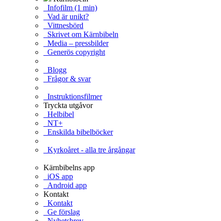
Infofilm (1 min)
Vad är unikt?
Vittnesbörd
Skrivet om Kärnbibeln
Media – pressbilder
Generös copyright
Blogg
Frågor & svar
Instruktionsfilmer
Tryckta utgåvor
Helbibel
NT+
Enskilda bibelböcker
Kyrkoåret - alla tre årgångar
Kärnbibelns app
iOS app
Android app
Kontakt
Kontakt
Ge förslag
Nyhetsbrev