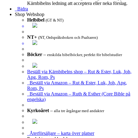
Kärnbibelns ledning att acceptera eller neka förslag.
Bidra
Shop
Webshop
Helbibel
(GT & NT)
NT+
(NT, Ordspråksboken och Psaltaren)
Böcker
–
enskilda bibelböcker, perfekt för bibelstudier
Beställ via Kärnbibelns shop – Rut & Ester, Luk, Joh,
Apg, Rom, Ps
Beställ via Amazon – Rut & Ester, Luk, Joh, Apg,
Rom, Ps
Beställ via Amazon – Ruth & Esther (Core Bible på
engelska)
Kyrkoåret
–
alla tre årgångar med andakter
Återförsäljare – karta över platser