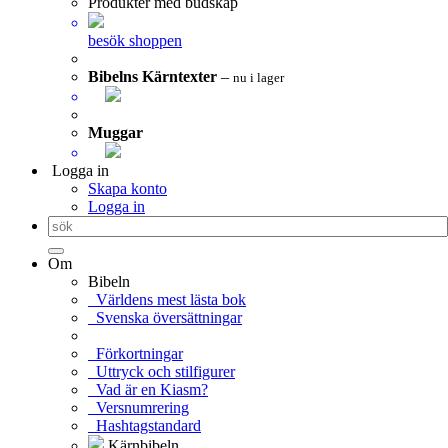
Produkter med budskap
besök shoppen
Bibelns Kärntexter
–
nu i lager
Muggar
Logga in
Skapa konto
Logga in
Om
Bibeln
Världens mest lästa bok
Svenska översättningar
Förkortningar
Uttryck och stilfigurer
Vad är en Kiasm?
Versnumrering
Hashtagstandard
Kärnbibeln