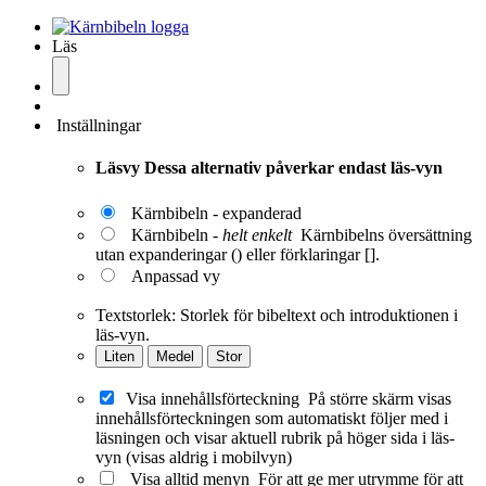
Läs
Inställningar
Läsvy
Dessa alternativ påverkar endast läs-vyn
Kärnbibeln - expanderad
Kärnbibeln -
helt enkelt
Kärnbibelns översättning
utan expanderingar () eller förklaringar [].
Anpassad vy
Textstorlek:
Storlek för bibeltext och introduktionen i
läs-vyn.
Liten
Medel
Stor
Visa innehållsförteckning
På större skärm visas
innehållsförteckningen som automatiskt följer med i
läsningen och visar aktuell rubrik på höger sida i läs-
vyn (visas aldrig i mobilvyn)
Visa alltid menyn
För att ge mer utrymme för att