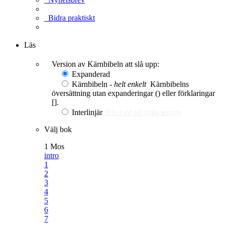
Bidra praktiskt
Ge en gåva
Läs
Version av Kärnbibeln att slå upp:
Expanderad
Kärnbibeln -
helt enkelt
Kärnbibelns
översättning utan expanderingar () eller förklaringar
[].
Interlinjär
Bibelord på olika teman
Välj bok
1 Mos
intro
1
2
3
4
5
6
7