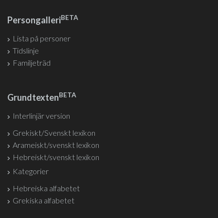
BETA
Persongalleri
Lista på personer
Tidslinje
Familjeträd
BETA
Grundtexten
Interlinjär version
Grekiskt/Svenskt lexikon
Arameiskt/svenskt lexikon
Hebreiskt/svenskt lexikon
Kategorier
Hebreiska alfabetet
Grekiska alfabetet