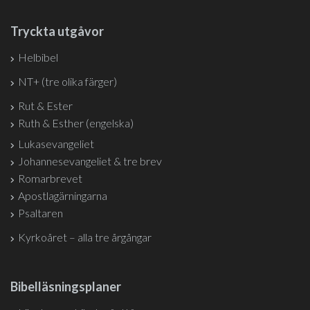
Tryckta utgåvor
Helbibel
NT+ (tre olika färger)
Rut & Ester
Ruth & Esther (engelska)
Lukasevangeliet
Johannesevangeliet & tre brev
Romarbrevet
Apostlagärningarna
Psaltaren
Kyrkoåret – alla tre årgångar
Bibelläsningsplaner