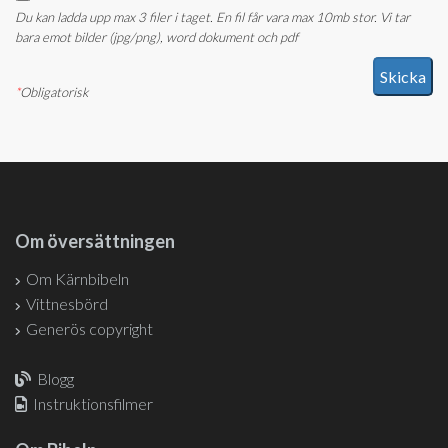
Du kan ladda upp max 3 filer i taget. En fil får vara max 10mb stor. Vi tar
bara emot bilder (jpg/png), word dokument och pdf
*
Obligatorisk
Om översättningen
Om Kärnbibeln
Vittnesbörd
Generös copyright
Blogg
Instruktionsfilmer