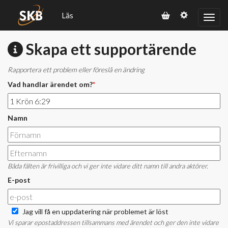
Läs
Skapa ett supportärende
Rapportera ett problem eller föreslå en ändring
Vad handlar ärendet om?
*
Namn
Båda fälten är frivilliga och vi ger inte vidare ditt namn till andra aktörer.
E-post
Jag vill få en uppdatering när problemet är löst
Vi sparar epostaddressen tillsammans med ärendet och ger den inte vidare