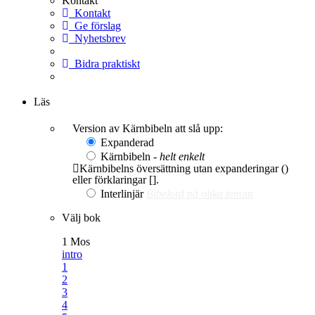
Kontakt
Kontakt
Ge förslag
Nyhetsbrev
Bidra praktiskt
Ge en gåva
Läs
Version av Kärnbibeln att slå upp:
Expanderad
Kärnbibeln -
helt enkelt
Kärnbibelns översättning utan expanderingar ()
eller förklaringar [].
Interlinjär
Bibelord på olika teman
Välj bok
1 Mos
intro
1
2
3
4