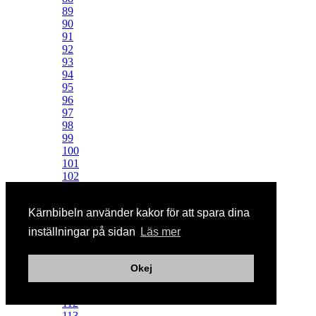
89
90
91
92
93
94
95
96
97
98
99
100
101
102
103
104
Kärnbibeln använder kakor för att spara dina
105
106
inställningar på sidan
Läs mer
107
108
109
Okej
110
111
112
113