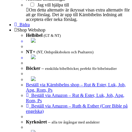
Jag vill hjälpa till
Om detta alternativ är ikryssat visas extra alternativ för
att ge förslag. Det är upp till Kärnbibelns ledning att
acceptera eller neka förslag.
Bidra
Shop
Webshop
Helbibel
(GT & NT)
NT+
(NT, Ordspråksboken och Psaltaren)
Böcker
–
enskilda bibelböcker, perfekt för bibelstudier
Beställ via Kärnbibelns shop – Rut & Ester, Luk, Joh,
Apg, Rom, Ps
Beställ via Amazon – Rut & Ester, Luk, Joh, Apg,
Rom, Ps
Beställ via Amazon – Ruth & Esther (Core Bible på
engelska)
Kyrkoåret
–
alla tre årgångar med andakter