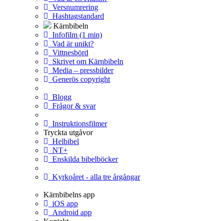
Versnumrering
Hashtagstandard
Kärnbibeln
Infofilm (1 min)
Vad är unikt?
Vittnesbörd
Skrivet om Kärnbibeln
Media – pressbilder
Generös copyright
Blogg
Frågor & svar
Instruktionsfilmer
Tryckta utgåvor
Helbibel
NT+
Enskilda bibelböcker
Kyrkoåret - alla tre årgångar
Kärnbibelns app
iOS app
Android app