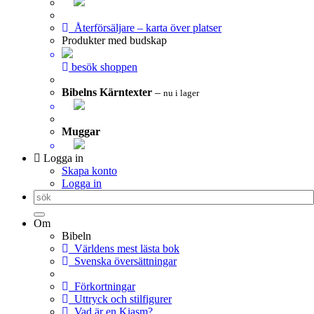
Återförsäljare – karta över platser
Produkter med budskap
besök shoppen
Bibelns Kärntexter
–
nu i lager
Muggar
Logga in
Skapa konto
Logga in
Om
Bibeln
Världens mest lästa bok
Svenska översättningar
Förkortningar
Uttryck och stilfigurer
Vad är en Kiasm?