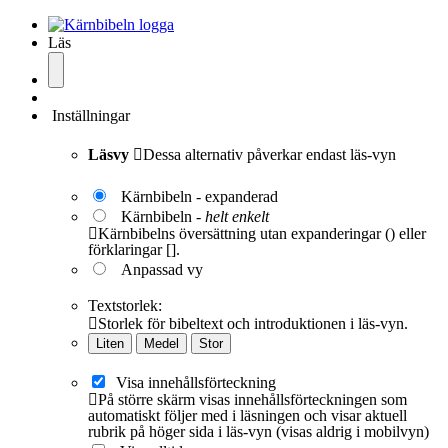
Läs
Inställningar
Läsvy
Dessa alternativ påverkar endast läs-vyn
Kärnbibeln - expanderad
Kärnbibeln -
helt enkelt
Kärnbibelns översättning utan expanderingar () eller
förklaringar [].
Anpassad vy
Textstorlek:
Storlek för bibeltext och introduktionen i läs-vyn.
Liten
Medel
Stor
Visa innehållsförteckning
På större skärm visas innehållsförteckningen som
automatiskt följer med i läsningen och visar aktuell
rubrik på höger sida i läs-vyn (visas aldrig i mobilvyn)