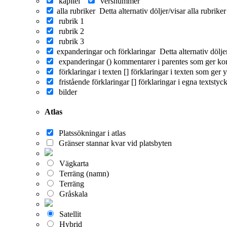
kapitel
versnummer
alla rubriker
Detta alternativ döljer/visar alla rubrike
rubrik 1
rubrik 2
rubrik 3
expanderingar och förklaringar
Detta alternativ dölj
expanderingar ()
kommentarer i parentes som ger ko
förklaringar i texten []
förklaringar i texten som ger y
fristående förklaringar []
förklaringar i egna textstyc
bilder
Atlas
Platssökningar i atlas
Gränser stannar kvar vid platsbyten
Vägkarta
Terräng (namn)
Terräng
Gråskala
Satellit
Hybrid