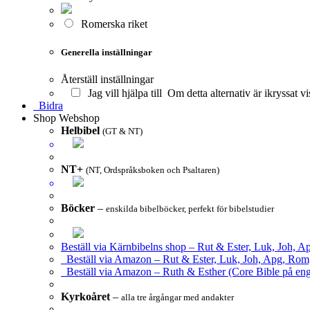
Romerska riket
Generella inställningar
Återställ inställningar
Jag vill hjälpa till
Om detta alternativ är ikryssat vi
Bidra
Shop
Webshop
Helbibel
(GT & NT)
NT+
(NT, Ordspråksboken och Psaltaren)
Böcker
–
enskilda bibelböcker, perfekt för bibelstudier
Beställ via Kärnbibelns shop – Rut & Ester, Luk, Joh, A
Beställ via Amazon – Rut & Ester, Luk, Joh, Apg, Rom
Beställ via Amazon – Ruth & Esther (Core Bible på eng
Kyrkoåret
–
alla tre årgångar med andakter