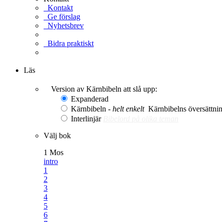
Kontakt
Ge förslag
Nyhetsbrev
Bidra praktiskt
Ge en gåva
Läs
Version av Kärnbibeln att slå upp:
Expanderad
Kärnbibeln -
helt enkelt
Kärnbibelns översättning
Interlinjär
Bibelord på olika teman
Välj bok
1 Mos
intro
1
2
3
4
5
6