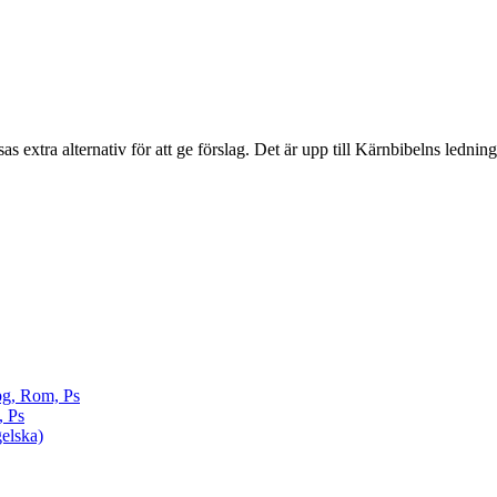
sas extra alternativ för att ge förslag. Det är upp till Kärnbibelns ledning
pg, Rom, Ps
, Ps
elska)