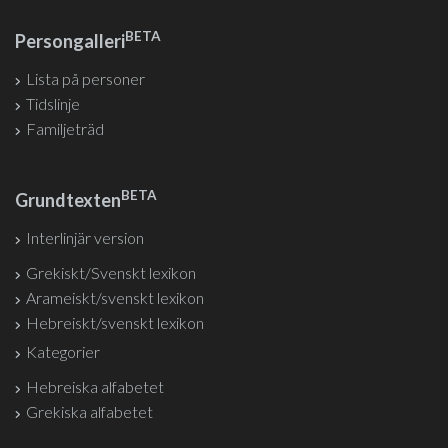
BETA
Persongalleri
Lista på personer
Tidslinje
Familjeträd
BETA
Grundtexten
Interlinjär version
Grekiskt/Svenskt lexikon
Arameiskt/svenskt lexikon
Hebreiskt/svenskt lexikon
Kategorier
Hebreiska alfabetet
Grekiska alfabetet