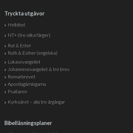
Tryckta utgåvor
Helbibel
NT+ (tre olika färger)
Rut & Ester
Ruth & Esther (engelska)
Lukasevangeliet
Johannesevangeliet & tre brev
Romarbrevet
Apostlagärningarna
Psaltaren
Kyrkoåret – alla tre årgångar
Bibelläsningsplaner