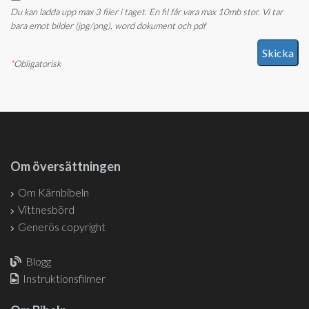
Du kan ladda upp max 3 filer i taget. En fil får vara max 10mb stor. Vi tar
bara emot bilder (jpg/png), word dokument och pdf
*
Obligatorisk
Om översättningen
Om Kärnbibeln
Vittnesbörd
Generös copyright
Blogg
Instruktionsfilmer