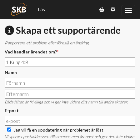
Läs
Skapa ett supportärende
Rapportera ett problem eller föreslå en ändring
Vad handlar ärendet om?
*
Namn
Båda fälten är frivilliga och vi ger inte vidare ditt namn till andra aktörer.
E-post
Jag vill få en uppdatering när problemet är löst
Vi sparar epostaddressen tillsammans med ärendet och ger den inte vidare