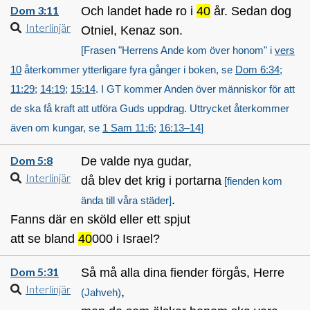
Dom 3:11
Och landet hade ro i
40
år. Sedan dog
Interlinjär
Otniel, Kenaz son.
[Frasen "Herrens Ande kom över honom" i
vers
10
återkommer ytterligare fyra gånger i boken, se
Dom 6:34
;
11:29
;
14:19
;
15:14
. I GT kommer Anden över människor för att
de ska få kraft att utföra Guds uppdrag. Uttrycket återkommer
även om kungar, se
1 Sam 11:6
;
16:13–14
]
Dom 5:8
De valde nya gudar,
Interlinjär
då blev det krig i portarna
[fienden kom
.
ända till våra städer]
Fanns där en sköld eller ett spjut
att se bland
40
000 i Israel?
Dom 5:31
Så må alla dina fiender förgås, Herre
Interlinjär
,
(Jahveh)