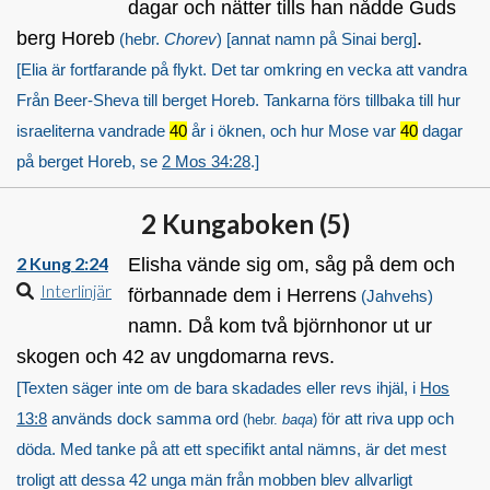
dagar och nätter tills han nådde Guds
berg Horeb
.
(hebr.
Chorev
)
[annat namn på Sinai berg]
[Elia är fortfarande på flykt. Det tar omkring en vecka att vandra
Från
Beer-Sheva
till berget Horeb. Tankarna förs tillbaka till hur
israeliterna vandrade
40
år i öknen, och hur Mose var
40
dagar
på berget Horeb, se
2 Mos 34:28
.]
2 Kungaboken (
5
)
2 Kung 2:24
Elisha vände sig om, såg på dem och
Interlinjär
förbannade dem i Herrens
(Jahvehs)
namn. Då kom två björnhonor ut ur
skogen och 42 av ungdomarna revs.
[Texten säger inte om de bara skadades eller revs ihjäl, i
Hos
13:8
används dock samma ord
för att riva upp och
(hebr.
baqa
)
döda. Med tanke på att ett specifikt antal nämns, är det mest
troligt att dessa 42 unga män från mobben blev allvarligt