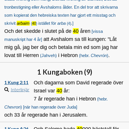
tronbestigning eller Avshaloms ålder. En del tror att skrivarna
som kopierat den hebreiska texten har gjort ett misstag och
skrivit
arbaim
istället för
arba
.]
(
40
)
(4)
Och det skedde i slutet på de
40
åren
[vissa
att Avshalom sa till kungen: "Låt
manuskript har 4 år]
mig gå, jag ber dig och betala min ed som jag har
lovat till Herren
i Hebron
.
(Jahveh)
(hebr.
Chevrón
)
1 Kungaboken (
9
)
1 Kung 2:11
Och dagarna som David regerade över
Interlinjär
Israel var
40
år:
7 år regerade han i Hebron
(hebr.
Chevron
)
[när han regerade över Juda]
och 33 år regerade han i Jerusalem.
1 Kung 4:26
Och Salomo hade
40
000 häststall för