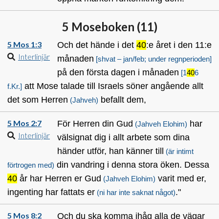
5 Moseboken (
11
)
5 Mos 1:3
Och det hände i det
40
:e året i den 11:e
Interlinjär
månaden
[shvat – jan/feb; under regnperioden]
på den första dagen i månaden
[1
40
6
att Mose talade till Israels söner angående allt
f.Kr.]
det som Herren
befallt dem,
(Jahveh)
5 Mos 2:7
För Herren din Gud
har
(Jahveh Elohim)
Interlinjär
välsignat dig i allt arbete som dina
händer utför, han känner till
(är intimt
din vandring i denna stora öken. Dessa
förtrogen med)
40
år har Herren er Gud
varit med er,
(Jahveh Elohim)
ingenting har fattats er
."
(ni har inte saknat något)
5 Mos 8:2
Och du ska komma ihåg alla de vägar