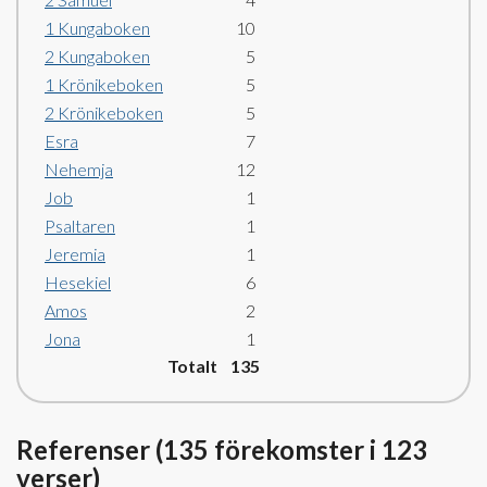
1 Kungaboken
10
2 Kungaboken
5
1 Krönikeboken
5
2 Krönikeboken
5
Esra
7
Nehemja
12
Job
1
Psaltaren
1
Jeremia
1
Hesekiel
6
Amos
2
Jona
1
Totalt 135
Referenser (135 förekomster i 123
verser)