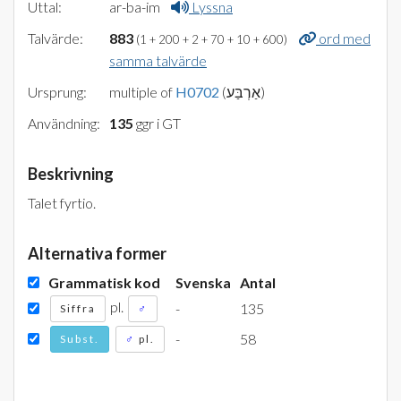
Uttal:
ar-ba-im
Lyssna
Talvärde:
883
ord med
(1 + 200 + 2 + 70 + 10 + 600)
samma talvärde
Ursprung:
multiple of
H0702
(אַרְבַּע)
Användning:
135
ggr i GT
Beskrivning
Talet fyrtio.
Alternativa former
Grammatisk kod
Svenska
Antal
pl.
-
135
Siffra
♂
-
58
Subst.
♂
pl.