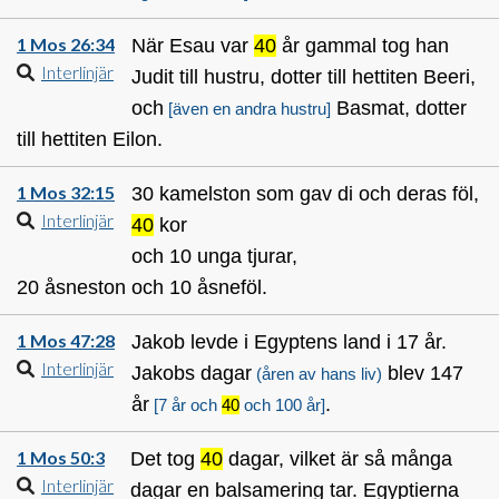
1 Mos 26:34
När Esau var
40
år gammal tog han
Interlinjär
Judit till hustru, dotter till hettiten Beeri,
och
Basmat, dotter
[även en andra hustru]
till hettiten Eilon.
1 Mos 32:15
30 kamelston som gav di och deras föl,
Interlinjär
40
kor
och 10 unga tjurar,
20 åsneston och 10 åsneföl.
1 Mos 47:28
Jakob levde i Egyptens land i 17 år.
Interlinjär
Jakobs dagar
blev 147
(åren av hans liv)
år
.
[7 år och
40
och 100 år]
1 Mos 50:3
Det tog
40
dagar, vilket är så många
Interlinjär
dagar en balsamering tar. Egyptierna