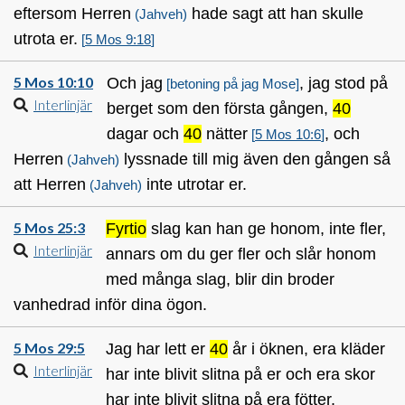
eftersom Herren
hade sagt att han skulle
(Jahveh)
utrota er.
[
5 Mos 9:18
]
5 Mos 10:10
Och jag
, jag stod på
[betoning på jag Mose]
Interlinjär
berget som den första gången,
40
dagar och
40
nätter
, och
[
5 Mos 10:6
]
Herren
lyssnade till mig även den gången så
(Jahveh)
att Herren
inte utrotar er.
(Jahveh)
5 Mos 25:3
Fyrtio
slag kan han ge honom, inte fler,
Interlinjär
annars om du ger fler och slår honom
med många slag, blir din broder
vanhedrad inför dina ögon.
5 Mos 29:5
Jag har lett er
40
år i öknen, era kläder
Interlinjär
har inte blivit slitna på er och era skor
har inte blivit slitna på era fötter.