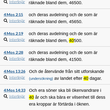
Interlinjär
räknade bland dem, 46500.
4 Mos 2:15
och deras avdelning och de som är
Interlinjär
räknade bland dem, 45650.
4 Mos 2:19
och deras avdelning och de som är
Interlinjär
räknade bland dem,
40
500.
4 Mos 2:28
och deras avdelning och de som är
Interlinjär
räknade bland dem, 41500.
4 Mos 13:26
Och de återvände från sitt utforskande
Interlinjär
av landet efter
40
dagar.
(undersökning)
4 Mos 14:33
Och era söner ska bli ökenvandrare i
Interlinjär
40
år och ska bära er vilsenhet till dess
era kroppar är förtärda i öknen.