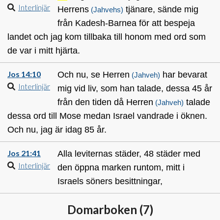
Interlinjär
Herrens
tjänare, sände mig
(Jahvehs)
från Kadesh-Barnea för att bespeja
landet och jag kom tillbaka till honom med ord som
de var i mitt hjärta.
Jos 14:10
Och nu, se Herren
har bevarat
(Jahveh)
Interlinjär
mig vid liv, som han talade, dessa 45 år
från den tiden då Herren
talade
(Jahveh)
dessa ord till Mose medan Israel vandrade i öknen.
Och nu, jag är idag 85 år.
Jos 21:41
Alla leviternas städer, 48 städer med
Interlinjär
den öppna marken runtom, mitt i
Israels söners besittningar,
Domarboken (
7
)