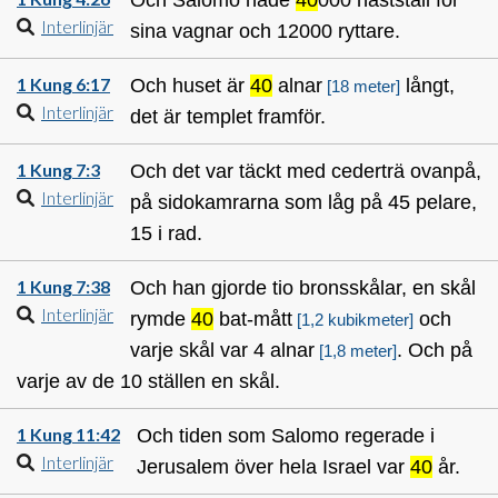
Interlinjär
sina vagnar och 12000 ryttare.
1 Kung 6:17
Och huset är
40
alnar
långt,
[18 meter]
Interlinjär
det är templet framför.
1 Kung 7:3
Och det var täckt med cederträ ovanpå,
Interlinjär
på sidokamrarna som låg på 45 pelare,
15 i rad.
1 Kung 7:38
Och han gjorde tio bronsskålar, en skål
Interlinjär
rymde
40
bat-mått
och
[1,2 kubikmeter]
varje skål var 4 alnar
. Och på
[1,8 meter]
varje av de 10 ställen en skål.
1 Kung 11:42
Och tiden som Salomo regerade i
Interlinjär
Jerusalem över hela Israel var
40
år.