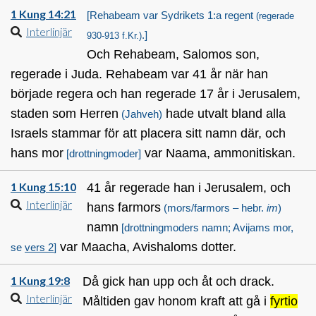
1 Kung 14:21
[Rehabeam var Sydrikets 1:a regent
(regerade
Interlinjär
.]
930-913 f.Kr.)
Och Rehabeam, Salomos son,
regerade i Juda. Rehabeam var 41 år när han
började regera och han regerade 17 år i Jerusalem,
staden som Herren
hade utvalt bland alla
(Jahveh)
Israels stammar för att placera sitt namn där, och
hans mor
var Naama, ammonitiskan.
[drottningmoder]
1 Kung 15:10
41 år regerade han i Jerusalem, och
Interlinjär
hans farmors
(mors/farmors – hebr.
im
)
namn
[drottningmoders namn; Avijams mor,
var Maacha, Avishaloms dotter.
se
vers 2
]
1 Kung 19:8
Då gick han upp och åt och drack.
Interlinjär
Måltiden gav honom kraft att gå i
fyrtio