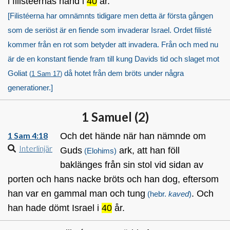
i filistéernas hand i
40
år.
[Filistéerna har omnämnts tidigare men detta är första gången
som de seriöst är en fiende som invaderar Israel. Ordet filisté
kommer från en rot som betyder att invadera. Från och med nu
är de en konstant fiende fram till kung Davids tid och slaget mot
Goliat
då hotet från dem bröts under några
(
1 Sam 17
)
generationer.]
1 Samuel (
2
)
1 Sam 4:18
Och det hände när han nämnde om
Interlinjär
Guds
ark, att han föll
(Elohims)
baklänges från sin stol vid sidan av
porten och hans nacke bröts och han dog, eftersom
han var en gammal man och tung
. Och
(hebr.
kaved
)
han hade dömt Israel i
40
år.