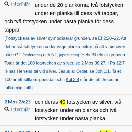
Interlinjär
under de 20 plankorna; två fotstycken
under en planka till dess två tappar,
och två fotstycken under nästa planka för dess
tappar.
[Fotstyckena av silver symboliserar grunden, se
Ef 2:20–22
. Att
det är två fotstycken under varje planka pekar på att vi behöver
både GT
och NT,
. Hela Bibeln är grunden.
(profeterna)
(apostlarna)
Totalt är det 100 fotstycken av silver, se
2 Mos 38:27
. I
Ps 12:7
liknas Herrens tal vid silver. Jesus är Ordet, se
Joh 1:1
. Talet
100 är ett fullkomlighetstal och i
Kol 2:9
står det att Jesus är
fullkomlig i allt.]
2 Mos 26:21
och deras
40
fotstycken av silver, två
Interlinjär
fotstycken under en planka och två
fotstycken under nästa planka.