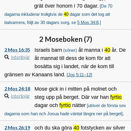
grät över honom i 70 dagar.
[De 70
dagarna inkluderar troligtvis de
40
dagar som det tog att
balsamera, följt av 30 dagars sorg, se
5 Mos 34:8
.]
2 Moseboken (
7
)
2 Mos 16:35
Israels barn
åt manna i
40
år. De
(söner)
Interlinjär
åt mannat till dess de kom för att
bosätta sig i landet, när de kom till
gränsen av Kanaans land.
[
Jos 5:11–12
]
2 Mos 24:18
Mose gick in i mitten på molnet och
Interlinjär
steg upp på berget. Där var han
fyrtio
dagar och
fyrtio
nätter
[utöver de första sex
.
dagarna som han och Josua hade väntat längre ner på berget]
2 Mos 26:19
och du ska göra
40
fotstycken av silver