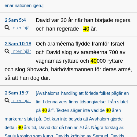
enar nationen igen.]
2 Sam 5:4
David var 30 år när han började regera
Interlinjär
och han regerade i
40
år.
2 Sam 10:18
Och araméerna flydde framför Israel
Interlinjär
och David slog av araméerna 700 av
vagnarnas ryttare och
40
000 ryttare
och slog Shovach, härhövitsmannen för deras armé,
så att han dog där.
2 Sam 15:7
[Avshaloms handling att förleda folket pågår en
Interlinjär
tid. I denna vers finns tidsangivelse "från slutet
på
40
år". Texten säger inte vad de
40
åren
markerar slutet på. Det kan inte betyda att Avshalom gjorde
detta i
40
års tid, David dör då han är 70 år. Några förslag är:
Sauls kröning som kung, Davids kröning av Samuel, Davids