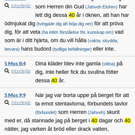
Interlinjär
som Herren din Gud
har
(Jahveh Elohim)
lett dig dessa
40
år i öknen, att han har
ödmjukat dig
för att pröva
(tvingade dig att böja dig ner)
dig, för att veta
vad
(ha intim förståelse för, kunskap om)
som är i ditt hjärta, om du vill hålla
(vakta, skydda,
hans budord
eller inte.
bevara)
(tydliga befallningar)
5 Mos 8:4
Dina kläder blev inte gamla
på
(slitna)
Interlinjär
dig, inte heller fick du svullna fötter
dessa
40
år.
5 Mos 9:9
När jag var borta uppe på berget för att
Interlinjär
ta emot stentavlorna, förbundets tavlor
som Herren
skurit
(förbundet)
(Jahveh)
med er, då stannade jag på berget i
40
dagar och
40
nätter, jag varken åt bröd eller drack vatten,