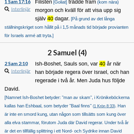
1 Sam 17:16
Filistén
trädde fram
[Goliat]
(kom nära)
Interlinjär
morgon och kväll för att visa upp sig
själv
40
dagar.
[På grund av det långa
ställningskriget som hållit på i 1,5 månads tid började provianten
för Israels armé att tryta.]
2 Samuel (
4
)
2 Sam 2:10
Ish-Boshet, Sauls son, var
40
år när
Interlinjär
han började regera över Israel, och han
regerade i två år. Men Juda hus följde
David.
[Namnet Ish-Boshet betyder: "man av skam", i Krönikeböckerna
kallas han Eshbaal, som betyder "Baal finns"
. Han
(
1 Krön 8:33
)
är inte en smord kung, utan någon som tillsätts som kung över
alla elva stammar, förutom Juda där David regerar. Under två år
är det en tillfällig splittring i ett Nord- och Sydrike innan David