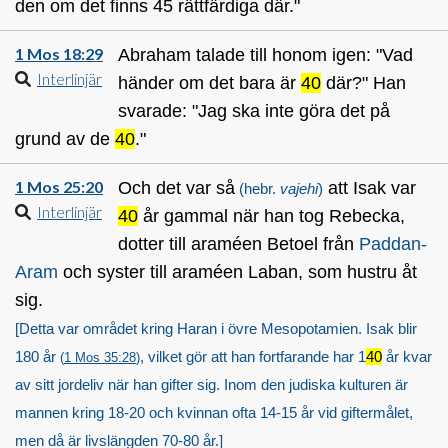
den om det finns 45 rättfärdiga där."
1 Mos 18:29
Abraham talade till honom igen: "Vad
Interlinjär
händer om det bara är
40
där?" Han
svarade: "Jag ska inte göra det på
grund av de
40
."
1 Mos 25:20
Och det var så
att Isak var
(hebr.
vajehi
)
Interlinjär
40
år gammal när han tog Rebecka,
dotter till araméen Betoel från
Paddan-
Aram
och syster till araméen Laban, som hustru åt
sig.
[Detta var området kring Haran i övre Mesopotamien. Isak blir
180 år
, vilket gör att han fortfarande har 1
40
år kvar
(
1 Mos 35:28
)
av sitt jordeliv när han gifter sig. Inom den judiska kulturen är
mannen kring 18-20 och kvinnan ofta 14-15 år vid giftermålet,
men då är livslängden 70-80 år.]