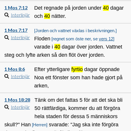
1 Mos 7:12
Det regnade på jorden under
40
dagar
Interlinjär
och
40
nätter.
1 Mos 7:17
[Jorden och vattnet växlas i beskrivningen.]
Interlinjär
Floden
[regnet som öste ner, se
vers 12
]
varade i
40
dagar över jorden. Vattnet
steg och lyfte arken så den flöt över jorden.
1 Mos 8:6
Efter ytterligare
fyrtio
dagar öppnade
Interlinjär
Noa ett fönster som han hade gjort på
arken,
1 Mos 18:28
Tänk om det fattas 5 för att det ska bli
Interlinjär
50 rättfärdiga, kommer du att förgöra
hela staden för dessa 5 människors
skull?" Han
svarade: "Jag ska inte förgöra
[Herren]