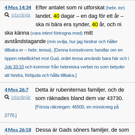
4 Mos 14:34
Efter antalet som ni utforskat
(hebr.
tor
)
Interlinjär
landet,
40
dagar – en dag för ett år –
ska ni bära era synder,
40
år, och ni
ska känna
mitt
(vara intimt förtrogna med)
avståndstagande
(min ovilja, hur jag hindrar och håller
.
tillbaka er – hebr.
tenoa
)
[Denna konsekvens handlar om en
öppen rebelliskhet mot Gud, ordet
tenoa
används bara här och i
Job 33:10
och kommer från hebreiska verbet
no
som betyder
att hindra, förbjuda och hålla tillbaka.]
4 Mos 26:7
Detta är rubeniternas familjer, och de
Interlinjär
som räknades bland dem var 43730.
[Första räkningen: 46500, en minskning på
2770.]
4 Mos 26:18
Dessa är Gads söners familjer, de som