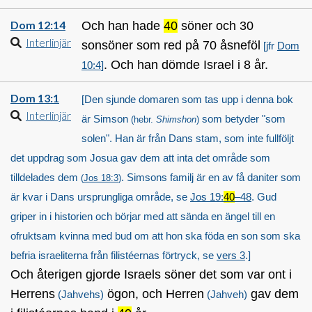
Dom 12:14
Och han hade
40
söner och 30
Interlinjär
sonsöner som red på 70 åsneföl
[jfr
Dom
. Och han dömde Israel i 8 år.
10:4
]
Dom 13:1
[Den sjunde domaren som tas upp i denna bok
Interlinjär
är Simson
som betyder "som
(hebr.
Shimshon
)
solen". Han är från Dans stam, som inte fullföljt
det uppdrag som Josua gav dem att inta det område som
tilldelades dem
. Simsons familj är en av få daniter som
(
Jos 18:3
)
är kvar i Dans ursprungliga område, se
Jos 19:
40
–48
. Gud
griper in i historien och börjar med att sända en ängel till en
ofruktsam kvinna med bud om att hon ska föda en son som ska
befria israeliterna från filistéernas förtryck, se
vers 3
.]
Och återigen gjorde Israels söner det som var ont i
Herrens
ögon, och Herren
gav dem
(Jahvehs)
(Jahveh)