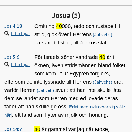
Josua (
5
)
Jos 4:13
Omkring
40
000, redo och rustade till
Interlinjär
strid, gick över i Herrens
(Jahvehs)
närvaro till strid, till Jerikos slätt.
Jos 5:6
För Israels söner vandrade
40
år i
Interlinjär
öknen, även stridsmännen bland folket
som kom ut ur Egypten förgicks,
eftersom de inte lyssnade till Herrens
ord,
(Jahvehs)
varför Herren
svurit att han inte skulle låta
(Jahveh)
dem se landet som Herren med ed lovade deras
fäder att han skulle ge oss
[författaren inkluderar sig själv
, ett land som flyter av mjölk och honung.
här]
Jos 14:7
40
år gammal var jag när Mose,