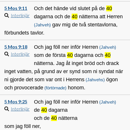
5 Mos 9:11
Och det hände vid slutet på de
40
Interlinjär
dagarna och de
40
nätterna att Herren
gav mig de två stentavlorna,
(Jahveh)
förbundets tavlor.
5 Mos 9:18
Och jag föll ner inför Herren
(Jahveh)
Interlinjär
som de första
40
dagarna och
40
nätterna. Jag åt inget bröd och drack
inget vatten, på grund av er synd som ni syndat när
ni gjorde det som var ont i Herrens
ögon
(Jahvehs)
och provocerade
honom.
(förtörnade)
5 Mos 9:25
Och jag föll ner inför Herren
(Jahveh)
Interlinjär
de
40
dagarna
och de
40
nätterna
som jag föll ner,