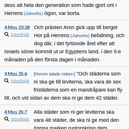
dess att hela den generation som hade gjort ont i
Herrens
ögon, var borta.
(Jahvehs)
4 Mos 33:38
Och prästen Aron gick upp till berget
Interlinjär
Hor på Herrens
befallning, och
(Jahvehs)
dog där, i det fyrtionde året efter att
Israels söner kommit ut ur Egyptens land, i den 5:e
månaden på den första dagen i månaden.
4 Mos 35:6
"Och städerna som
[Herren talade vidare:]
Interlinjär
ni ska ge till leviterna, ska vara de sex
fristäderna som en mandråpare kan fly
till, och vid sidan av dem ska ni ge dem 42 städer.
4 Mos 35:7
Alla städer som ni ger leviterna ska
Interlinjär
vara 48 städer, de ska ni ge med den
öppna marken runtomkring dem.