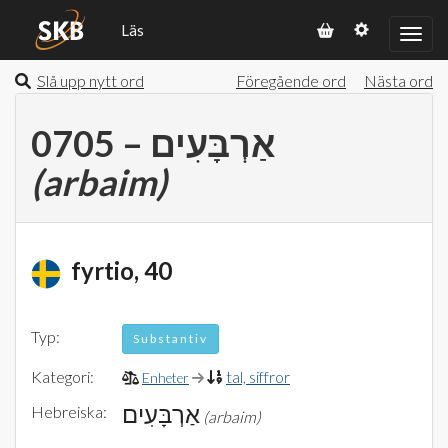
Läs
Slå upp nytt ord
Föregående ord
Nästa ord
0705 – אַרְבָּעִים
(arbaim)
fyrtio, 40
Typ:
Substantiv
Kategori:
tal, siffror
Enheter
אַרְבָּעִים
Hebreiska:
(arbaim)