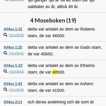
sabbater av år, alltså 49 år.
4 Moseboken (
19
)
4 Mos 1:21
detta var antalet av dem av Rubens
Interlinjär
stam, de var 46500.
4 Mos 1:25
detta var antalet av dem av Gads stam,
Interlinjär
de var 45650.
4 Mos 1:33
detta var antalet av dem av Efraims
Interlinjär
stam, de var
40
500.
4 Mos 1:41
detta var antalet av dem av Ashers
Interlinjär
stam, de var 41500.
4 Mos 2:11
och deras avdelning och de som är