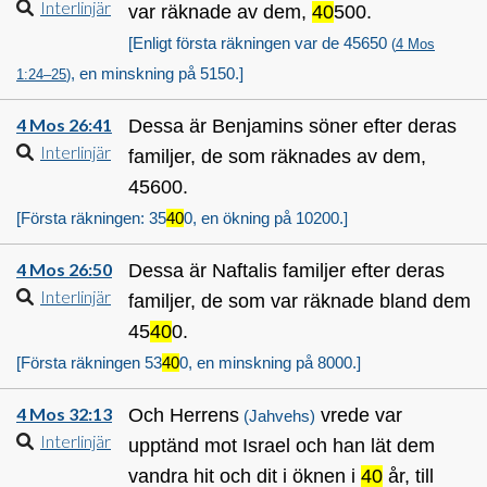
Interlinjär
var räknade av dem,
40
500.
[Enligt första räkningen var de 45650
(
4 Mos
, en minskning på 5150.]
1:24–25
)
4 Mos 26:41
Dessa är Benjamins söner efter deras
Interlinjär
familjer, de som räknades av dem,
45600.
[Första räkningen: 35
40
0, en ökning på 10200.]
4 Mos 26:50
Dessa är Naftalis familjer efter deras
Interlinjär
familjer, de som var räknade bland dem
45
40
0.
[Första räkningen 53
40
0, en minskning på 8000.]
4 Mos 32:13
Och Herrens
vrede var
(Jahvehs)
Interlinjär
upptänd mot Israel och han lät dem
vandra hit och dit i öknen i
40
år, till