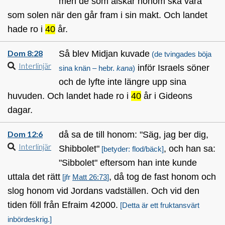
men de som älskar honom ska vara
som solen när den går fram i sin makt. Och landet
hade ro i
40
år.
Dom 8:28
Så blev Midjan kuvade
(de tvingades böja
Interlinjär
inför Israels söner
sina knän – hebr.
kana
)
och de lyfte inte längre upp sina
huvuden. Och landet hade ro i
40
år i Gideons
dagar.
Dom 12:6
då sa de till honom: "Säg, jag ber dig,
Interlinjär
Shibbolet"
, och han sa:
[betyder: flod/bäck]
"Sibbolet" eftersom han inte kunde
uttala det rätt
, då tog de fast honom och
[jfr
Matt 26:73
]
slog honom vid Jordans vadställen. Och vid den
tiden föll från Efraim 42000.
[Detta är ett fruktansvärt
inbördeskrig.]