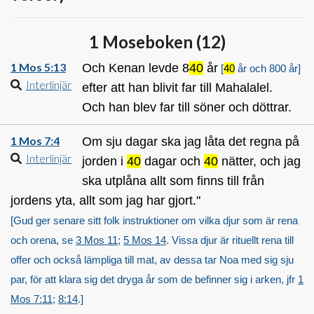
1 Moseboken (
12
)
1 Mos 5:13
Och Kenan levde 8
40
år
[
40
år och 800 år]
Interlinjär
efter att han blivit far till Mahalalel.
Och han blev far till söner och döttrar.
1 Mos 7:4
Om sju dagar ska jag låta det regna på
Interlinjär
jorden i
40
dagar och
40
nätter, och jag
ska utplåna allt som finns till från
jordens yta, allt som jag har gjort."
[Gud ger senare sitt folk instruktioner om vilka djur som är rena
och orena, se
3 Mos 11
;
5 Mos 14
. Vissa djur är rituellt rena till
offer och också lämpliga till mat, av dessa tar Noa med sig sju
par, för att klara sig det dryga år som de befinner sig i arken, jfr
1
Mos 7:11
;
8:14
.]