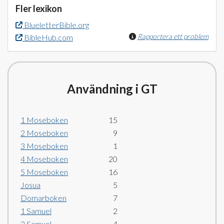
Fler lexikon
BlueletterBible.org
Rapportera ett problem
BibleHub.com
Användning i GT
1 Moseboken
15
2 Moseboken
9
3 Moseboken
1
4 Moseboken
20
5 Moseboken
16
Josua
5
Domarboken
7
1 Samuel
2
2 Samuel
4