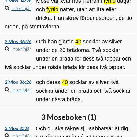
2 Mos 34:28
Mose var kvar hos Herren i
fyrtio
dagar
Interlinjär
och
fyrtio
nätter, utan att äta eller
dricka. Han skrev förbundsorden, de tio
orden, på stentavlorna.
2 Mos 36:24
Och han gjorde
40
socklar av silver
Interlinjär
under de 20 brädorna. Två socklar
under en bräda för dess två tappar och
två socklar under nästa bräda för dess två tappar.
2 Mos 36:26
och deras
40
socklar av silver, två
Interlinjär
socklar under en bräda och två socklar
under nästa bräda.
3 Moseboken (
1
)
3 Mos 25:8
Och du ska räkna sju sabbatsår åt dig,
Interlinjär
sju gånger sju år så att tiden blir sju