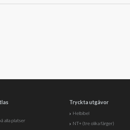
tlas
Tryckta utgåvor
Helbibel
på alla platser
NT+ (tre olika färger)