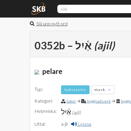
Slå upp nytt ord
0352b – אַ֫יִל
(ajil)
pelare
Typ:
Substantiv
mask.
♂
Kategori:
Saker
byggnadsverk
byggn
אַ֫יִל
Hebreiska:
(ajil)
Uttal:
a-jil
Lyssna