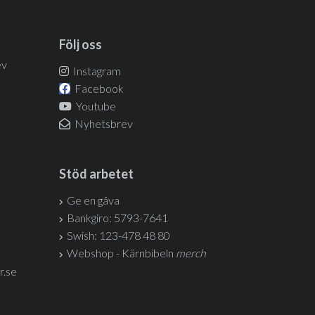
Följ oss
ev
Instagram
Facebook
Youtube
Nyhetsbrev
Stöd arbetet
Ge en gåva
Bankgiro: 5793-7641
Swish: 123-478 48 80
Webshop - Kärnbibeln
merch
r.se