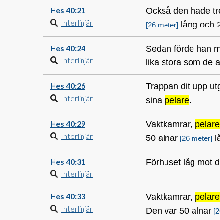
Hes 40:21
Också den hade tr
Interlinjär
lång och 2
[26 meter]
Hes 40:24
Sedan förde han mi
Interlinjär
lika stora som de 
Hes 40:26
Trappan dit upp ut
Interlinjär
sina
pelare
.
Hes 40:29
Vaktkamrar,
pelare
Interlinjär
50 alnar
l
[26 meter]
Hes 40:31
Förhuset låg mot d
Interlinjär
Hes 40:33
Vaktkamrar,
pelare
Interlinjär
Den var 50 alnar
[2