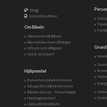
Person
Blogg
Instruktionsfilmer
Lista 
Tidslin
Om Bibeln
Famil
Välkommen till Bibeln
Alla svenska översättningar
Grund
Uttryck och stilfigurer
Vad är en Kiasm?
Interl
Grekis
Arame
Hjälpmedel
Hebre
Konvertera bibelreferenser
Kateg
Slå upp flera bibelreferenser
Hebre
Bibelns böcker – förkortningar
Grekis
Hashtagstandard
Länka till Kärnbibeln