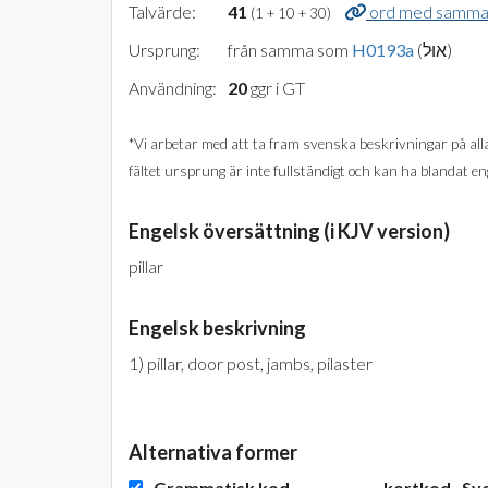
Talvärde:
41
ord med samma 
(1 + 10 + 30)
Ursprung:
från samma som
H0193a
(אוּל)
Användning:
20
ggr i GT
*Vi arbetar med att ta fram svenska beskrivningar på alla 
fältet ursprung är inte fullständigt och kan ha blandat e
Engelsk översättning (i KJV version)
pillar
Engelsk beskrivning
1) pillar, door post, jambs, pilaster
Alternativa former
Grammatisk kod
kortkod
Sv