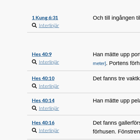
1 Kung 6:31
Och till ingången t
Interlinjär
Hes 40:9
Han mätte upp port
Interlinjär
. Portens förh
meter]
Hes 40:10
Det fanns tre vaktk
Interlinjär
Hes 40:14
Han mätte upp pelar
Interlinjär
Hes 40:16
Det fanns gallerför
Interlinjär
förhusen. Fönstren