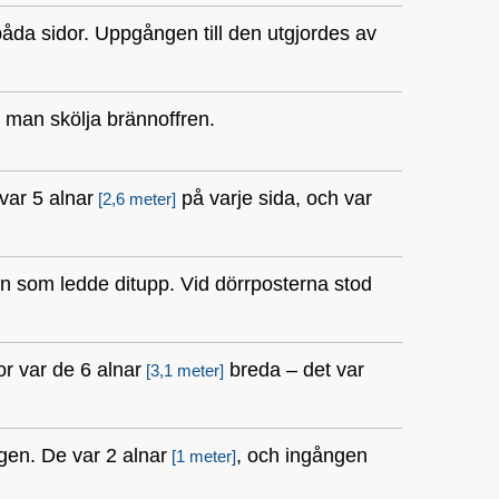
åda sidor. Uppgången till den utgjordes av
 man skölja brännoffren.
var 5 alnar
på varje sida, och var
[2,6 meter]
an som ledde ditupp. Vid dörrposterna stod
or var de 6 alnar
breda – det var
[3,1 meter]
gen. De var 2 alnar
, och ingången
[1 meter]