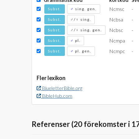
Ncmsc
-
Subst.
♂
sing. gen.
Ncbsa
-
Subst.
♂/♀ sing.
Ncbsc
-
Subst.
♂/♀ sing. gen.
Ncmpa
-
Subst.
♂
pl.
Ncmpc
-
Subst.
♂
pl. gen.
Fler lexikon
BlueletterBible.org
BibleHub.com
Referenser (20 förekomster i 17