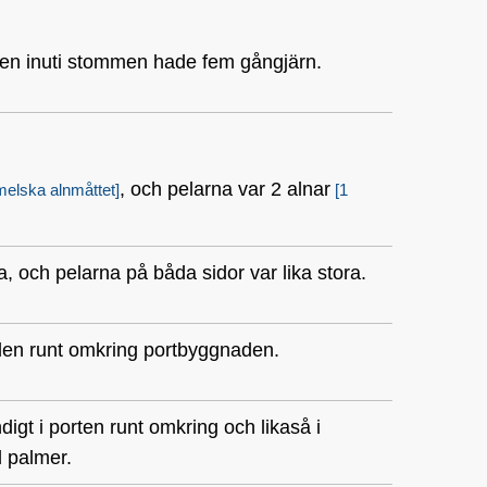
posten inuti stommen hade fem gångjärn.
, och pelarna var 2 alnar
melska alnmåttet]
[1
ra, och pelarna på båda sidor var lika stora.
rden runt omkring portbyggnaden.
digt i porten runt omkring och likaså i
d palmer.