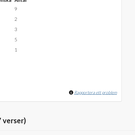
9
2
3
5
1
Rapportera ett problem
 verser)