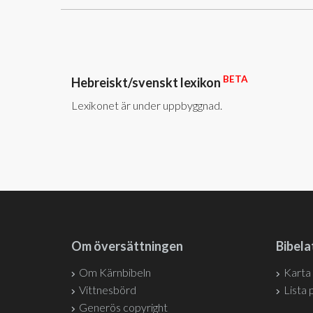
BETA
Hebreiskt/svenskt lexikon
Lexikonet är under uppbyggnad.
Om översättningen
Bibela
Om Kärnbibeln
Karta
Vittnesbörd
Lista 
Generös copyright