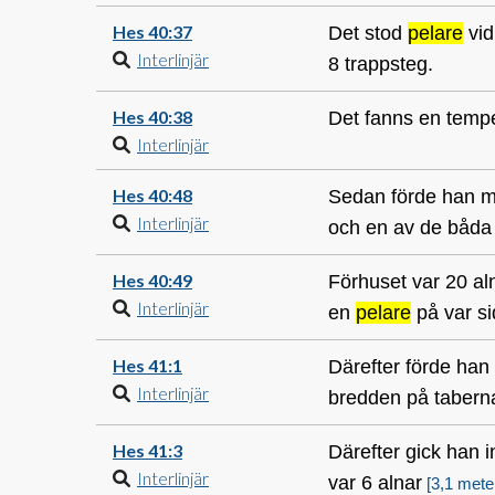
Hes 40:37
Det stod
pelare
vid
Interlinjär
8 trappsteg.
Hes 40:38
Det fanns en tempe
Interlinjär
Hes 40:48
Sedan förde han mi
Interlinjär
och en av de båda 
Hes 40:49
Förhuset var 20 al
Interlinjär
en
pelare
på var si
Hes 41:1
Därefter förde han 
Interlinjär
bredden på taberna
Hes 41:3
Därefter gick han 
Interlinjär
var 6 alnar
[3,1 mete