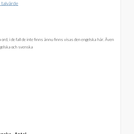
talvärde
ord, i de fall de inte finns ännu finns visas den engelska här. Även
ngelska och svenska
enska
Antal