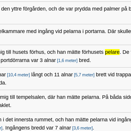
 den yttre förgården, och de var prydda med palmer på b
lkammare med ingång vid pelarna i portarna. Där skulle
g till husets förhus, och han mätte förhusets
pelare
. De 
portdörrarna var 3 alnar
bred.
[1,6 meter]
nar
långt och 11 alnar
brett vid trapp
[10,4 meter]
[5,7 meter]
da.
mig till tempelsalen, där han mätte pelarna. På båda sid
klet.
in i det innersta rummet, och han mätte pelarna vid ingån
. Ingångens bredd var 7 alnar
.
r]
[3,6 meter]