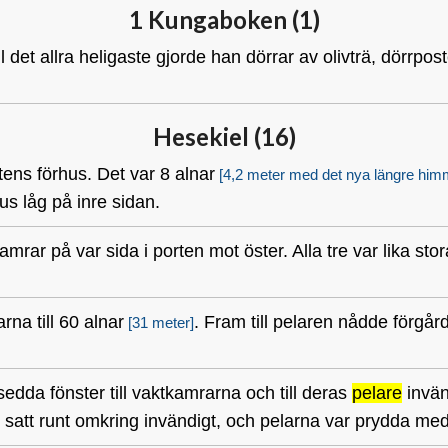
1 Kungaboken (
1
)
ill det allra heligaste gjorde han dörrar av olivträ, dörr
Hesekiel (
16
)
ens förhus. Det var 8 alnar
[4,2 meter med det nya längre him
us låg på inre sidan.
amrar på var sida i porten mot öster. Alla tre var lika sto
na till 60 alnar
. Fram till pelaren nådde förgå
[31 meter]
sedda fönster till vaktkamrarna och till deras
pelare
invän
 satt runt omkring invändigt, och pelarna var prydda me