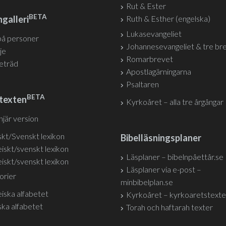
Rut & Ester
BETA
galleri
Ruth & Esther (engelska)
Lukasevangeliet
på personer
Johannesevangeliet & tre br
je
Romarbrevet
jeträd
Apostlagärningarna
Psaltaren
BETA
texten
Kyrkoåret – alla tre årgångar
injär version
kt/Svenskt lexikon
Bibelläsningsplaner
iskt/svenskt lexikon
Läsplaner – bibelnpåettår.se
iskt/svenskt lexikon
Läsplaner via e-post –
orier
minbibelplan.se
iska alfabetet
Kyrkoåret – kyrkoaretstexte
ka alfabetet
Torah och haftarah texter