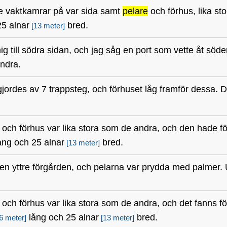
e vaktkamrar på var sida samt
pelare
och förhus, lika st
5 alnar
bred.
[13 meter]
g till södra sidan, och jag såg en port som vette åt söd
andra.
gjordes av 7 trappsteg, och förhuset låg framför dessa.
och förhus var lika stora som de andra, och den hade fö
ång och 25 alnar
bred.
[13 meter]
en yttre förgården, och pelarna var prydda med palmer. U
och förhus var lika stora som de andra, och det fanns f
lång och 25 alnar
bred.
6 meter]
[13 meter]