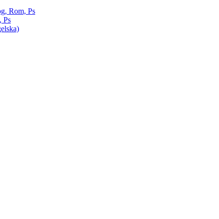
pg, Rom, Ps
, Ps
elska)