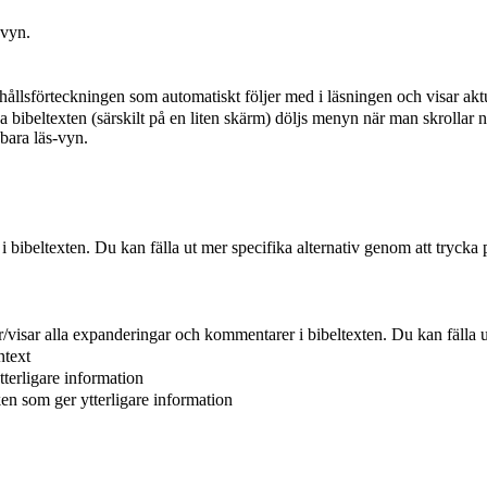
-vyn.
hållsförteckningen som automatiskt följer med i läsningen och visar aktu
a bibeltexten (särskilt på en liten skärm) döljs menyn när man skrollar n
 bara läs-vyn.
r i bibeltexten. Du kan fälla ut mer specifika alternativ genom att trycka 
er/visar alla expanderingar och kommentarer i bibeltexten. Du kan fälla u
ntext
tterligare information
ken som ger ytterligare information