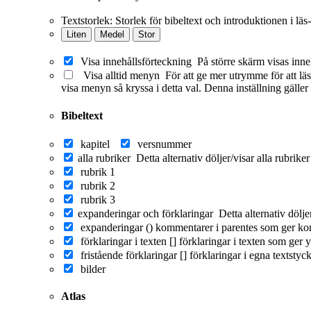
Textstorlek:
Storlek för bibeltext och introduktionen i läs
Liten
Medel
Stor
Visa innehållsförteckning
På större skärm visas inne
Visa alltid menyn
För att ge mer utrymme för att läs
visa menyn så kryssa i detta val. Denna inställning gäller
Bibeltext
kapitel
versnummer
alla rubriker
Detta alternativ döljer/visar alla rubrike
rubrik 1
rubrik 2
rubrik 3
expanderingar och förklaringar
Detta alternativ dölj
expanderingar ()
kommentarer i parentes som ger ko
förklaringar i texten []
förklaringar i texten som ger y
fristående förklaringar []
förklaringar i egna textstyc
bilder
Atlas