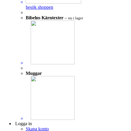
besök shoppen
Bibelns Kärntexter
–
nu i lager
Muggar
Logga in
Skapa konto