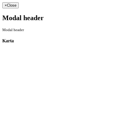
×
Close
Modal header
Modal header
Karta