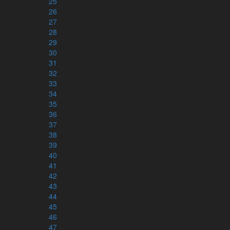
25
Lukasevangeliet
26
Johannesevangeliet & tre brev
27
Romarbrevet
28
Apostlagärningarna
29
Psaltaren
30
31
Kyrkoåret – alla tre årgångar
32
33
34
Bibelläsningsplaner
35
36
Läsplaner – bibelnpåettår.se
37
Läsplaner via e-post – minbibelplan.se
38
Kyrkoåret – kyrkoaretstexter.se
39
Torah och haftarah texter
40
41
42
43
Appar
44
45
46
47