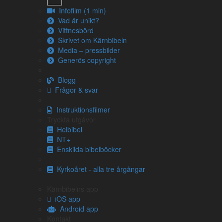
Infofilm (1 min)
Vad är unikt?
Vittnesbörd
Skrivet om Kärnbibeln
Media – pressbilder
Generös copyright
Blogg
Frågor & svar
Om översättningen
Om Kärnbibeln
Instruktionsfilmer
Vittnesbörd
Tryckta utgåvor
Generös copyright
Helbibel
NT+
Enskilda bibelböcker
Blogg
Instruktionsfilmer
Kyrkoåret - alla tre årgångar
Om Bibeln
Kärnbibelns app
iOS app
Välkommen till Bibeln
Android app
Alla svenska översättningar
Kontakt
Uttryck och stilfigurer