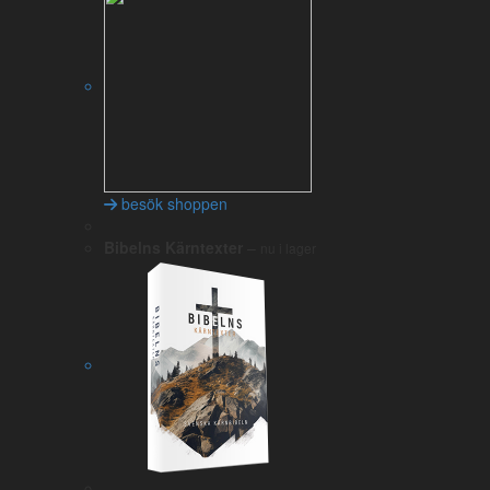
Waldenströms översättning (1886-1900)
– Paul Petter
Waldenströms översättning med förklaringar i texten
1917 års översättning
– Gustav V:s bibel av
Bibelkommissionen, påbörjades år 1773.
Gustav Vasa Bibel (1526)
– den första Bibeln på svenska
Nordiska språk:
Norska Nettbibelen (2011)
– Norska bibelsällskapet
Finska Raamattu (2020)
– Finska bibelsällskapet
besök shoppen
Danska Brugbibelen (2020)
– Danska bibelsällskapet
Bibelns Kärntexter
–
Engelska:
nu i lager
Flera engelska översättningar
– Flera engelska
översättningar bredvid varandra
Expanded Bible
– Expanderad översättning med klammrar
och referenser
Amplified
– Den första expanderade översättningen
New International Version
– En av de största engelska
översättningarna
Complete Jewish Bible
– Översättning med många
translittererade judiska begrepp
American standard version
New King James Version
– En av de vanligaste engelska