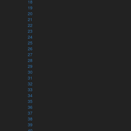
18
Kontakt
19
20
info@karnbibeln.se
21
Ge förslag
22
Bidra
23
24
25
Följ oss
26
27
Instagram
28
Facebook
29
Youtube
30
Nyhetsbrev
31
32
33
Stöd arbetet
34
35
Ge en gåva
36
Bankgiro: 5793-7641
37
Swish: 123-478 48 80
38
Webshop - Kärnbibeln
merch
39
40