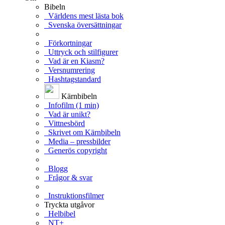
Bibeln
Världens mest lästa bok
Svenska översättningar
Förkortningar
Uttryck och stilfigurer
Vad är en Kiasm?
Versnumrering
Hashtagstandard
Kärnbibeln
Infofilm (1 min)
Vad är unikt?
Vittnesbörd
Skrivet om Kärnbibeln
Media – pressbilder
Generös copyright
Blogg
Frågor & svar
Instruktionsfilmer
Tryckta utgåvor
Helbibel
NT+