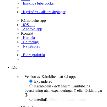
Enskilda bibelböcker
Kyrkoåret - alla tre årgångar
Kärnbibelns app
iOS app
Android app
Kontakt
Kontakt
Ge förslag
Nyhetsbrev
Bidra praktiskt
Ge en gåva
Läs
Version av Kärnbibeln att slå upp:
Expanderad
Kärnbibeln -
helt enkelt
Kärnbibelns
översättning utan expanderingar () eller förklaringar
[].
Interlinjär
Bibelord på olika teman