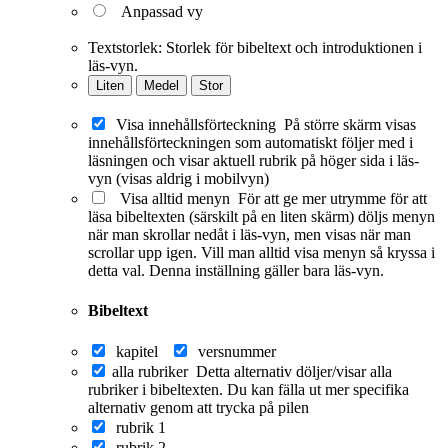
Anpassad vy
Textstorlek:
Storlek för bibeltext och introduktionen i
läs-vyn.
Liten
Medel
Stor
Visa innehållsförteckning
På större skärm visas
innehållsförteckningen som automatiskt följer med i
läsningen och visar aktuell rubrik på höger sida i läs-
vyn (visas aldrig i mobilvyn)
Visa alltid menyn
För att ge mer utrymme för att
läsa bibeltexten (särskilt på en liten skärm) döljs menyn
när man skrollar nedåt i läs-vyn, men visas när man
scrollar upp igen. Vill man alltid visa menyn så kryssa i
detta val. Denna inställning gäller bara läs-vyn.
Bibeltext
kapitel
versnummer
alla rubriker
Detta alternativ döljer/visar alla
rubriker i bibeltexten. Du kan fälla ut mer specifika
alternativ genom att trycka på pilen
rubrik 1
rubrik 2